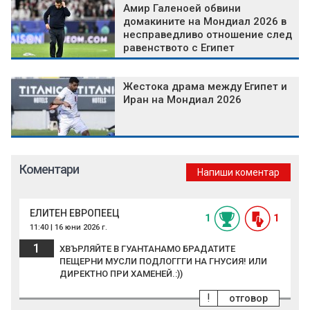
Амир Галеноей обвини
домакините на Мондиал 2026 в
несправедливо отношение след
равенството с Египет
Жестока драма между Египет и
Иран на Мондиал 2026
Коментари
Напиши коментар
ЕЛИТЕН ЕВРОПЕЕЦ
1
1
11:40 | 16 юни 2026 г.
1
ХВЪРЛЯЙТЕ В ГУАНТАНАМО БРАДАТИТЕ
ПЕЩЕРНИ МУСЛИ ПОДЛОГГГИ НА ГНУСИЯ! ИЛИ
ДИРЕКТНО ПРИ ХАМЕНЕЙ.:))
!
отговор