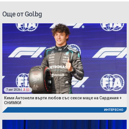
Още от Gol.bg
7 авг 2026 |
3
Кими Антонели върти любов със секси маце на Сардиния +
СНИМКИ
ИНТЕРЕСНО