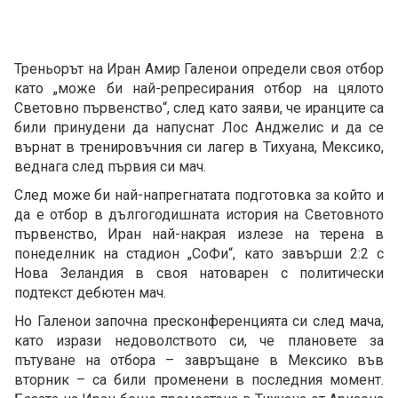
Треньорът на Иран Амир Галенои определи своя отбор
като „може би най-репресирания отбор на цялото
Световно първенство“, след като заяви, че иранците са
били принудени да напуснат Лос Анджелис и да се
върнат в тренировъчния си лагер в Тихуана, Мексико,
веднага след първия си мач.
След може би най-напрегнатата подготовка за който и
да е отбор в дългогодишната история на Световното
първенство, Иран най-накрая излезе на терена в
понеделник на стадион „СоФи“, като завърши 2:2 с
Нова Зеландия в своя натоварен с политически
подтекст дебютен мач.
Но Галенои започна пресконференцията си след мача,
като изрази недоволството си, че плановете за
пътуване на отбора – завръщане в Мексико във
вторник – са били променени в последния момент.