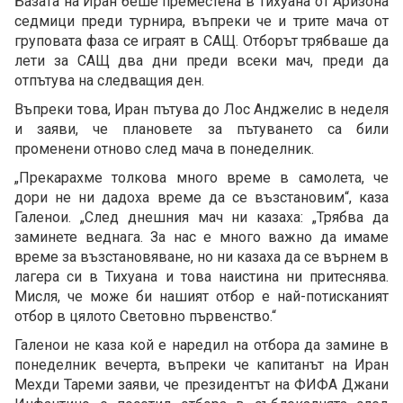
Базата на Иран беше преместена в Тихуана от Аризона
седмици преди турнира, въпреки че и трите мача от
груповата фаза се играят в САЩ. Отборът трябваше да
лети за САЩ два дни преди всеки мач, преди да
отпътува на следващия ден.
Въпреки това, Иран пътува до Лос Анджелис в неделя
и заяви, че плановете за пътуването са били
променени отново след мача в понеделник.
„Прекарахме толкова много време в самолета, че
дори не ни дадоха време да се възстановим“, каза
Галенои. „След днешния мач ни казаха: „Трябва да
заминете веднага. За нас е много важно да имаме
време за възстановяване, но ни казаха да се върнем в
лагера си в Тихуана и това наистина ни притеснява.
Мисля, че може би нашият отбор е най-потисканият
отбор в цялото Световно първенство.“
Галенои не каза кой е наредил на отбора да замине в
понеделник вечерта, въпреки че капитанът на Иран
Мехди Тареми заяви, че президентът на ФИФА Джани