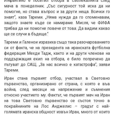
Инфантино е посетил отбора в съблекалнята след
мача в понеделник. „Със сигурност той иска да ни
помогне, но става въпрос и за други неща. Всички го
знаят“, каза Тареми. „Няма нужда да го споменавам,
защото знаете къде се намираме. Мисля, че ФИФА
трябва да ни помогне повече от това. Да видим какво
ще се случи в бъдеще.“
Тареми и Галенои изразиха също така разочарованието
си от факта, че на президента на иранската футболна
федерация Мехди Тадж, както и на други членове на
поддържащия екип на отбора, е било попречено да
пътуват до САЩ. „За нас всичко е катастрофа“, заяви
Тареми.
Иран стана първият отбор, участвал в Световно
първенство, организирано от страна, с която е във
война, след месеци на напрежение и съмнения
относно участието му. Фактът, че първият мач на Иран
на това Световно първенство се състоя точно в
покрайнините на Лос Анджелис – градът с най-
голямата иранска общност извън Иран, много от които