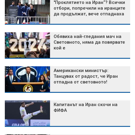
"Проклятието на Иран“? Всички
отбори, попречили на иранците
да продължат, вече отпаднаха
Обявиха най-гледания мач на
Световното, няма да повярвате
кой е
Американски министър:
Танцувах от радост, че Иран
отпадна от световното!
Капитанът на Иран скочи на
ФИФА