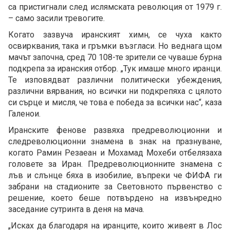
са пристигнали след ислямската революция от 1979 г.
– само засили тревогите.
Когато зазвуча иранският химн, се чуха както
освирквания, така и гръмки възгласи. Но веднага щом
мачът започна, сред 70 108-те зрители се чуваше бурна
подкрепа за иранския отбор. „Тук имаше много иранци.
Те изповядват различни политически убеждения,
различни вярвания, но всички ни подкрепяха с цялото
си сърце и мисля, че това е победа за всички нас“, каза
Галенои.
Иранските фенове развяха предреволюционни и
следреволюционни знамена в знак на празнуване,
когато Рамин Резаеан и Мохамад Мохеби отбелязаха
головете за Иран. Предреволюционните знамена с
лъв и слънце бяха в изобилие, въпреки че ФИФА ги
забрани на стадионите за Световното първенство с
решение, което беше потвърдено на извънредно
заседание сутринта в деня на мача.
„Исках да благодаря на иранците, които живеят в Лос