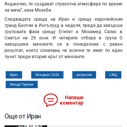
Анджелис; те създават страхотна атмосфера по време
на мача“, каза Мохеби.
Следващата среща на Иран е срещу европейския
гранд Белгия в Ингълууд в неделя, преди да завърши
груповата фаза срещу Египет и Мохамед Салах в
Сиатъл на 26 юни. И четирите отбора в група G
завършиха мачовете си в понеделник с равен
резултат, което означава, че всички те имат по един
пункт преди втория кръг от мачовете.
Иран
Мондиал 2026
репресии
САЩ
Мехди Тареми
Напиши
коментар
Още от Иран