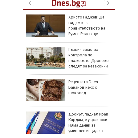
и
Христо Гаджев: Да
зрелищно
видим как
правителството на
Румен Радев ще
защити националния ни интерес
се 23 000
Гърция засилва
т УЕФА
контрола по
плажовете: Дронове
следят за незаконни
чадъри и ограничен достъп
гра за
Рецептата Dnes:
ежка
Бананов кекс с
лси"
шоколад
рай
Дронът, паднал край
ински,
Кардам, е украински:
 е
Няма данни за
умишлен инцидент