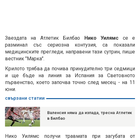
Звездата на Атлетик Билбао
Нико Уилямс
се е
разминал със сериозна контузия, са показали
медицинските прегледи, направени тази сутрин, пише
вестник "Марка".
Крилото трябва да почива принудително три седмици
и ще бъде на линия за Испания за Световното
първенство, което започва точно след месец - на 11
юни.
свързани статии
Валенсия няма да изпада, тресна Атлетик
в Билбао
Нико Уилямс получи травмата при загубата от