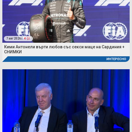
7 авг 2026 |
4
Кими Антонели върти любов със секси маце на Сардиния +
СНИМКИ
ИНТЕРЕСНО