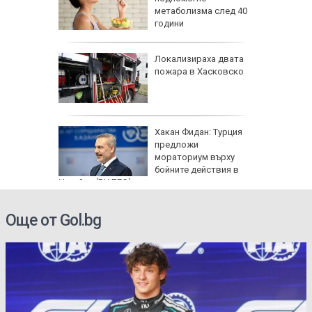
жбина
метаболизма след 40
години
артофи
Локализираха двата
кашкавал
пожара в Хасковско
: Как да
Хакан Фидан: Турция
пасните
предложи
мораториум върху
бойните действия в
Украйна (ВИДЕО)
Още от Gol.bg