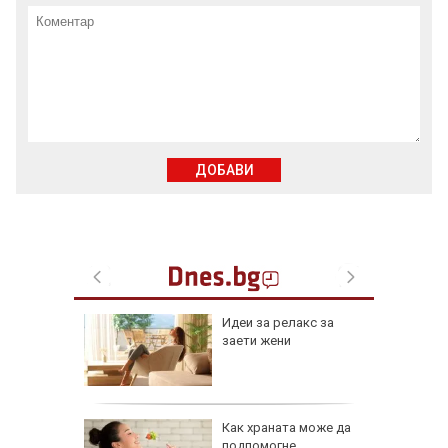
ДОБАВИ
езопасно
Идеи за релакс за
рлеж
заети жени
равим,
Как храната може да
ичната
подпомогне