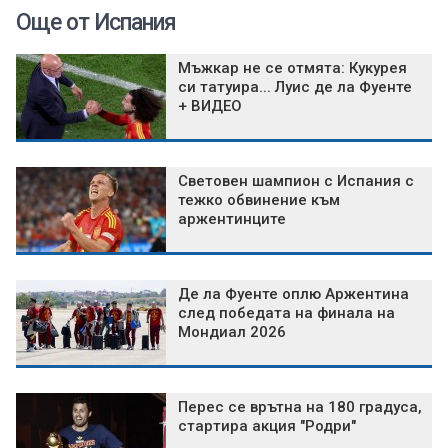
Още от Испания
Мъжкар не се отмята: Кукурея
си татуира... Луис де ла Фуенте
+ ВИДЕО
Световен шампион с Испания с
тежко обвинение към
аржентинците
Де ла Фуенте оплю Аржентина
след победата на финала на
Мондиал 2026
Перес се врътна на 180 градуса,
стартира акция "Родри"