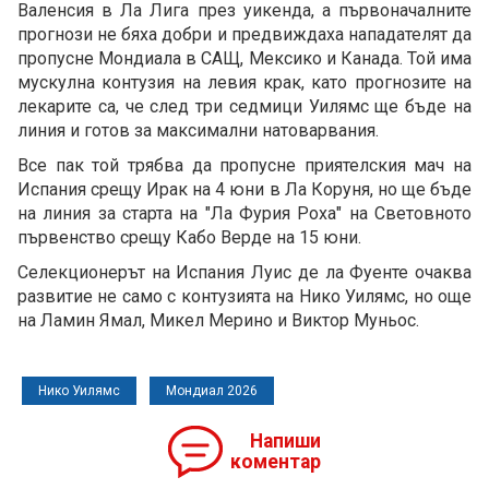
Валенсия в Ла Лига през уикенда, а първоначалните
прогнози не бяха добри и предвиждаха нападателят да
пропусне Мондиала в САЩ, Мексико и Канада. Той има
мускулна контузия на левия крак, като прогнозите на
лекарите са, че след три седмици Уилямс ще бъде на
линия и готов за максимални натоварвания.
Все пак той трябва да пропусне приятелския мач на
Испания срещу Ирак на 4 юни в Ла Коруня, но ще бъде
на линия за старта на "Ла Фурия Роха" на Световното
първенство срещу Кабо Верде на 15 юни.
Селекционерът на Испания Луис де ла Фуенте очаква
развитие не само с контузията на Нико Уилямс, но още
на Ламин Ямал, Микел Мерино и Виктор Муньос.
Нико Уилямс
Мондиал 2026
Напиши
коментар