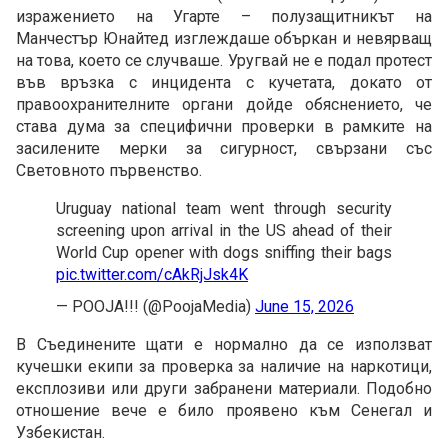
изражението на Угарте – полузащитникът на
Манчестър Юнайтед изглеждаше объркан и невярващ
на това, което се случваше. Уругвай не е подал протест
във връзка с инцидента с кучетата, докато от
правоохранителните органи дойде обяснението, че
става дума за специфични проверки в рамките на
засилените мерки за сигурност, свързани със
Световното първенство.
Uruguay national team went through security
screening upon arrival in the US ahead of their
World Cup opener with dogs sniffing their bags
pic.twitter.com/cAkRjJsk4K
— POOJA!!! (@PoojaMedia)
June 15, 2026
В Съединените щати е нормално да се използват
кучешки екипи за проверка за наличие на наркотици,
експлозиви или други забранени материали. Подобно
отношение вече е било проявено към Сенегал и
Узбекистан.