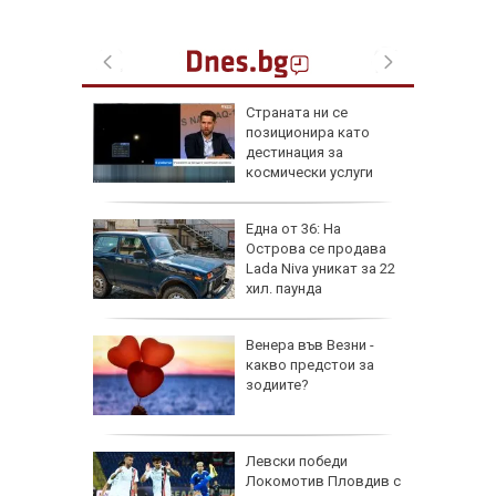
а най-
Страната ни се
ник на
позиционира като
дестинация за
космически услуги
на
Една от 36: На
нал в
Острова се продава
Lada Niva уникат за 22
хил. паунда
рола по
Венера във Везни -
какво предстои за
а арести
зодиите?
Левски победи
Локомотив Пловдив с