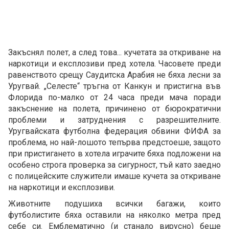
Закъснял полет, а след това... кучетата за откриване на
наркотици и експлозиви пред хотела. Часовете преди
равенството срещу Саудитска Арабия не бяха лесни за
Уругвай. „Селесте“ тръгна от Канкун и пристигна във
Флорида по-малко от 24 часа преди мача поради
закъснение на полета, причинено от бюрократични
проблеми и затруднения с разрешителните.
Уругвайската футболна федерация обвини ФИФА за
проблема, но най-лошото тепърва предстоеше, защото
при пристигането в хотела играчите бяха подложени на
особено строга проверка за сигурност, тъй като заедно
с полицейските служители имаше кучета за откриване
на наркотици и експлозиви.
Животните подушиха всички багажи, които
футболистите бяха оставили на няколко метра пред
себе си. Емблематично (и станало вирусно) беше