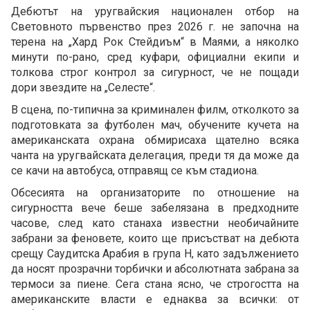
Дебютът на уругвайския национален отбор на
Световното първенство през 2026 г. не започна на
терена на „Хард Рок Стейдиъм“ в Маями, а няколко
минути по-рано, сред куфари, официални екипи и
толкова строг контрол за сигурност, че не пощади
дори звездите на „Селесте“.
В сцена, по-типична за криминален филм, отколкото за
подготовката за футболен мач, обучените кучета на
американската охрана обмирисаха щателно всяка
чанта на уругвайската делегация, преди тя да може да
се качи на автобуса, отправящ се към стадиона.
Обсесията на организаторите по отношение на
сигурността вече беше забелязана в предходните
часове, след като станаха известни необичайните
забрани за феновете, които ще присъстват на дебюта
срещу Саудитска Арабия в група H, като задължението
да носят прозрачни торбички и абсолютната забрана за
термоси за пиене. Сега стана ясно, че строгостта на
американските власти е еднаква за всички: от