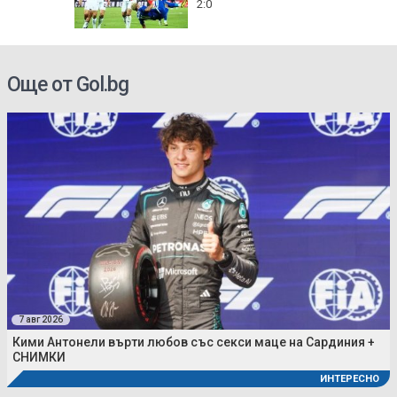
2:0
Още от Gol.bg
7 авг 2026
Кими Антонели върти любов със секси маце на Сардиния +
СНИМКИ
ИНТЕРЕСНО