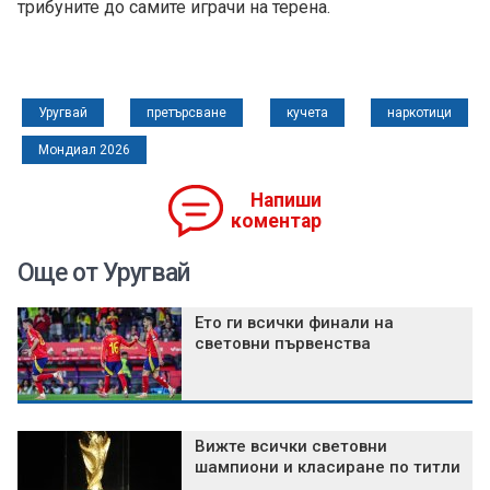
трибуните до самите играчи на терена.
Уругвай
претърсване
кучета
наркотици
Мондиал 2026
Напиши
коментар
Още от Уругвай
Ето ги всички финали на
световни първенства
Вижте всички световни
шампиони и класиране по титли