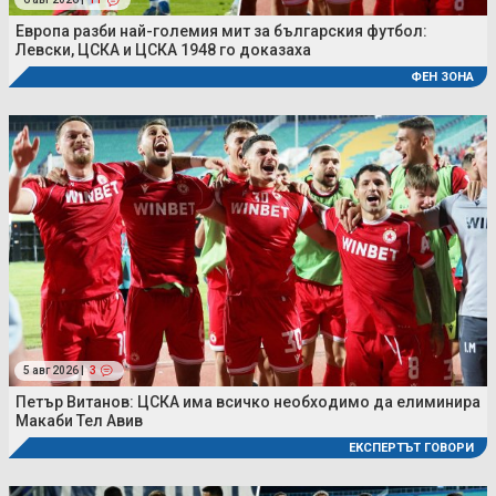
Европа разби най-големия мит за българския футбол:
Левски, ЦСКА и ЦСКА 1948 го доказаха
ФЕН ЗОНА
5 авг 2026 |
3
Петър Витанов: ЦСКА има всичко необходимо да елиминира
Макаби Тел Авив
ЕКСПЕРТЪТ ГОВОРИ