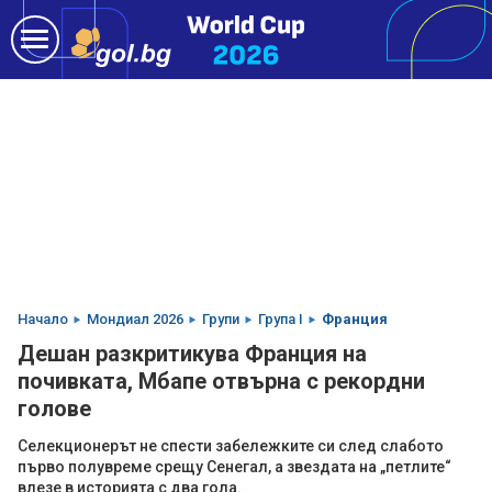
Начало
Мондиал 2026
Групи
Група I
Франция
Дешан разкритикува Франция на
почивката, Мбапе отвърна с рекордни
голове
Селекционерът не спести забележките си след слабото
първо полувреме срещу Сенегал, а звездата на „петлите“
влезе в историята с два гола.