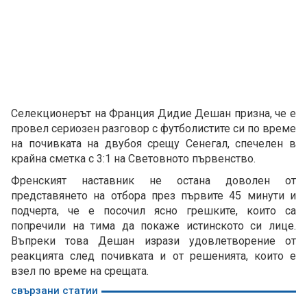
Селекционерът на Франция Дидие Дешан призна, че е
провел сериозен разговор с футболистите си по време
на почивката на двубоя срещу Сенегал, спечелен в
крайна сметка с 3:1 на Световното първенство.
Френският наставник не остана доволен от
представянето на отбора през първите 45 минути и
подчерта, че е посочил ясно грешките, които са
попречили на тима да покаже истинското си лице.
Въпреки това Дешан изрази удовлетворение от
реакцията след почивката и от решенията, които е
взел по време на срещата.
свързани статии