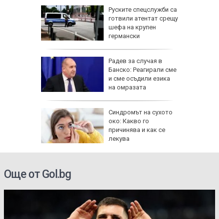
Руските спецслужби са
готвили атентат срещу
шефа на крупен
германски
производител на дронове
и антисемитизъм
Радев за случая в
Банско: Реагирали сме
и сме осъдили езика
на омразата
Синдромът на сухото
око: Какво го
причинява и как се
лекува
HomeMax
Още от Gol.bg