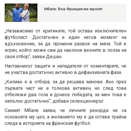
Мбапе: Във Франция ме мразят
„Независимо от критиките, той остава изключителен
футболист. Достатъчен е един негов момент на
вдъхновение, за да промени развоя на мача. Той е
играч, който може сам да наклони везните в полза на
своя отбор“, заяви Дешан.
Наставникът защити и нападателя от коментарите, че
не участва достатъчно активно в дефанзивната фаза.
„Килиан е в отбора, за да решава мачове. Ако през
първата част не е толкова активен, но след това
отбележи два гола и донесе победата, за мен това е
напълно достатъчно“, добави селекционерът.
Самият Мбапе заяви, че личните рекорди не са
основната му цел, а желанието му е да остави трайна
следа в историята на френския футбол.