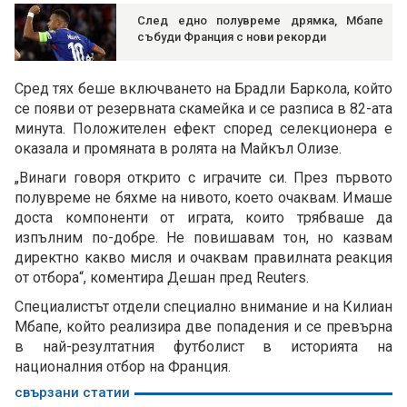
След едно полувреме дрямка, Мбапе
събуди Франция с нови рекорди
Сред тях беше включването на Брадли Баркола, който
се появи от резервната скамейка и се разписа в 82-ата
минута. Положителен ефект според селекционера е
оказала и промяната в ролята на Майкъл Олизе.
„Винаги говоря открито с играчите си. През първото
полувреме не бяхме на нивото, което очаквам. Имаше
доста компоненти от играта, които трябваше да
изпълним по-добре. Не повишавам тон, но казвам
директно какво мисля и очаквам правилната реакция
от отбора“, коментира Дешан пред Reuters.
Специалистът отдели специално внимание и на Килиан
Мбапе, който реализира две попадения и се превърна
в най-резултатния футболист в историята на
националния отбор на Франция.
свързани статии