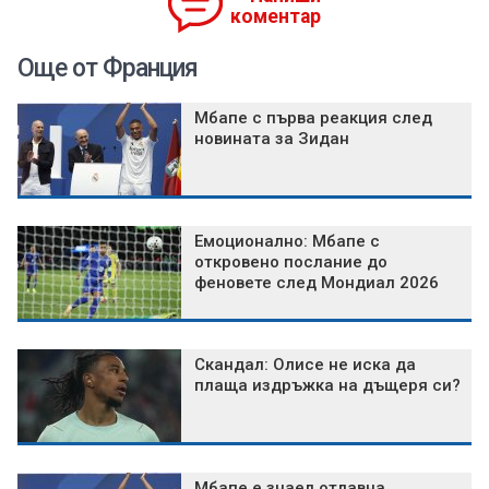
коментар
Още от Франция
Мбапе с първа реакция след
новината за Зидан
Емоционално: Мбапе с
откровено послание до
феновете след Мондиал 2026
Скандал: Олисе не иска да
плаща издръжка на дъщеря си?
Мбапе е знаел отдавна