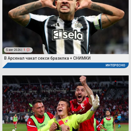
5 авг 2026 |
1
В Арсенал чакат секси бразилка + СНИМКИ
ИНТЕРЕСНО