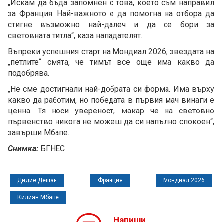
„Искам да бъда запомнен с това, което съм направил
за Франция. Най-важното е да помогна на отбора да
стигне възможно най-далеч и да се бори за
световната титла“, каза нападателят.
Въпреки успешния старт на Мондиал 2026, звездата на
„петлите“ смята, че тимът все още има какво да
подобрява.
„Не сме достигнали най-добрата си форма. Има върху
какво да работим, но победата в първия мач винаги е
ценна. Тя носи увереност, макар че на световно
първенство никога не можеш да си напълно спокоен“,
завърши Мбапе.
Снимка:
БГНЕС
Дидие Дешан
Франция
Мондиал 2026
Килиан Мбапе
Напиши