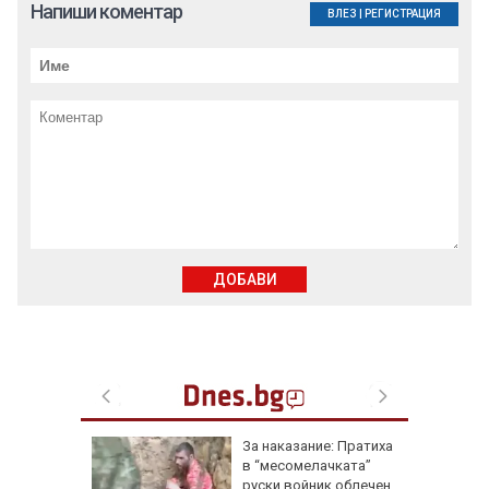
Напиши коментар
ВЛЕЗ
|
РЕГИСТРАЦИЯ
ДОБАВИ
збра
За наказание: Пратиха
I
в “месомелачката”
руски войник облечен