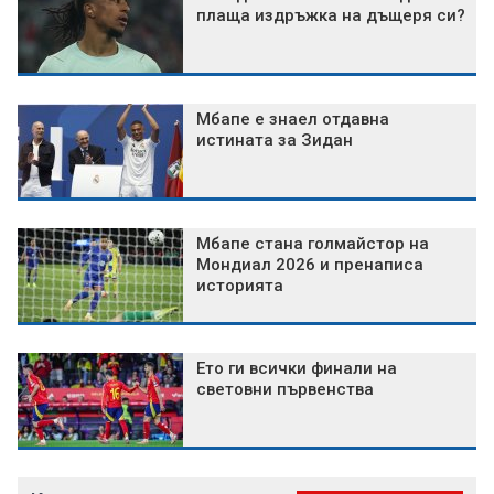
плаща издръжка на дъщеря си?
Мбапе е знаел отдавна
истината за Зидан
Мбапе стана голмайстор на
Мондиал 2026 и пренаписа
историята
Ето ги всички финали на
световни първенства