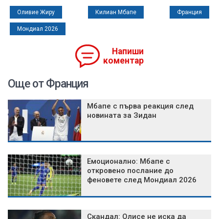
Оливие Жиру
Килиан Мбапе
Франция
Мондиал 2026
Напиши
коментар
Още от Франция
Мбапе с първа реакция след
новината за Зидан
Емоционално: Мбапе с
откровено послание до
феновете след Мондиал 2026
Скандал: Олисе не иска да