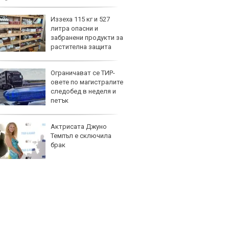
ев”
Иззеха 115 кг и 527
Защо 
литра опасни и
остав
забранени продукти за
жегат
растителна защита
Ограничават се ТИР-
Автом
овете по магистралите
под з
следобед в неделя и
на дв
петък
Актрисата Джуно
Карав
Темпъл е сключила
най-г
брак
недос
елект