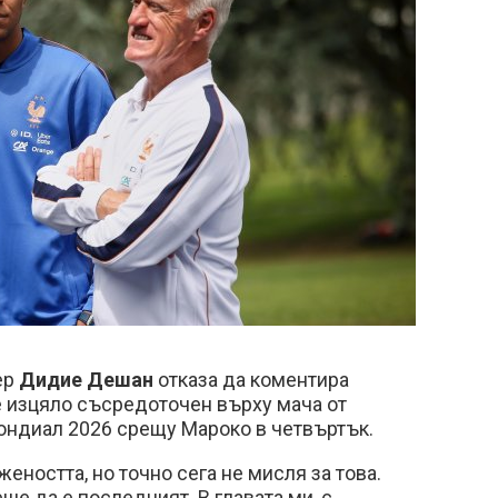
ер
Дидие Дешан
отказа да коментира
е изцяло съсредоточен върху мача от
ондиал 2026 срещу Мароко в четвъртък.
жеността, но точно сега не мисля за това.
е да е последният. В главата ми, с