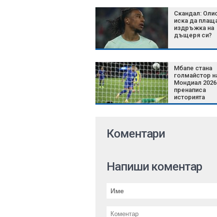
Скандал: Оли
иска да плащ
издръжка на
дъщеря си?
Мбапе стана
голмайстор н
Мондиал 2026
пренаписа
историята
Коментари
Напиши коментар