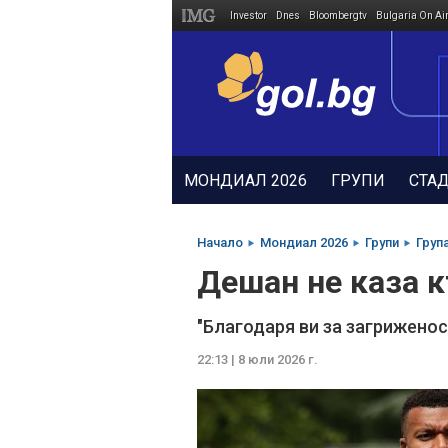
Investor
Dnes
Bloombergtv
Bulgaria On Ai
Megavselena.bg
МОНДИАЛ 2026
ГРУПИ
СТА
Начало
Мондиал 2026
Групи
Група
Дешан не каза 
"Благодаря ви за загриженос
22:13 | 8 юли 2026 г.