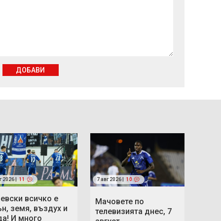
ДОБАВИ
г 2026 |
11
7 авг 2026 |
10
Левски всичко е
Мачовете по
ън, земя, въздух и
телевизията днес, 7
да! И много