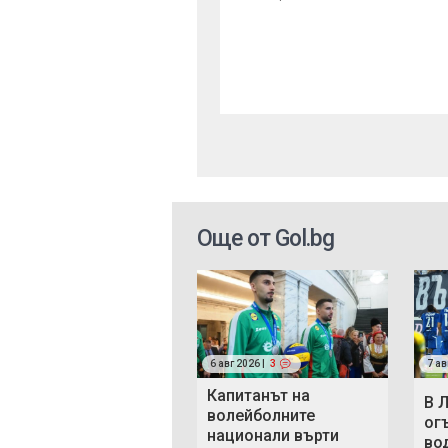
Още от Gol.bg
6 авг 2026 |
3
7 ав
Капитанът на
В 
волейболните
ог
национали върти
во