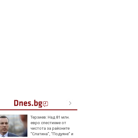
Терзиев: Над 81 млн.
Toyota
евро спестихме от
999 9
чистота за районите
търси
“Слатина”, “Подуяне” и