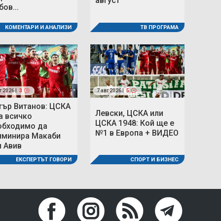
август
ов...
КОМЕНТАРИ И АНАЛИЗИ
ТВ ПРОГРАМА
г 2026 |
3
7 авг 2026 |
5
тър Витанов: ЦСКА
Левски, ЦСКА или
а всичко
ЦСКА 1948: Кой ще е
обходимо да
№1 в Европа + ВИДЕО
иминира Макаби
л Авив
СПОРТ И БИЗНЕС
ЕКСПЕРТЪТ ГОВОРИ