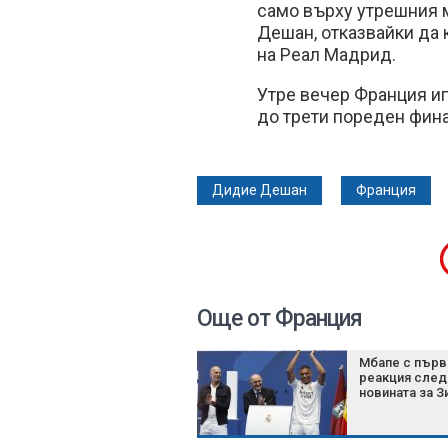
само върху утрешния м
Дешан, отказвайки да
на Реал Мадрид.
Утре вечер Франция иг
до трети пореден фин
Дидие Дешан
Франция
Още от Франция
Мбапе с първ
реакция след
новината за З