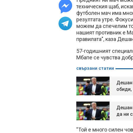
техническия щаб, иска
футболен мач има мног
резултата утре. Фокус
можем да спечелим то
нашият противник е Мар
правилата", каза Деша
57-годишният специали
Мбапе се чувства добр
свързани статии
Дешан 
обиди,
Дешан 
да ни 
"Той е много силен чо