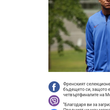
Френският селекцион
бъдещето си, защото 
четвъртфиналите на М
"Благодаря ви за загри
Предният ни мач можеш