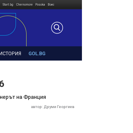
Start.bg
Chernomore
Posoka
Boec
ИСТОРИЯ
GOL.BG
6
ионерът на Франция
автор:
Друми Георгиев