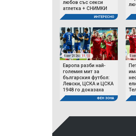
любов със секси
люб
атлетка + СНИМКИ
ИНТЕРЕСНО
6 авг 2026 |
11
5 ав
Европа разби най-
Пе
големия мит за
им
българския футбол:
не
Левски, ЦСКА и ЦСКА
ел
1948 го доказаха
Те
ФЕН ЗОНА