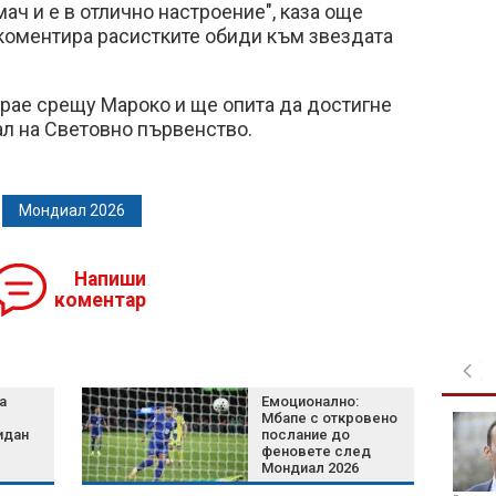
ач и е в отлично настроение", каза още
 коментира расистките обиди към звездата
рае срещу Мароко и ще опита да достигне
ал на Световно първенство.
Мондиал 2026
Напиши
коментар
а
Емоционално:
Мбапе с откровено
България иска
идан
послание до
извънредна помощ от
феновете след
ЕК за
Мондиал 2026
производителите на