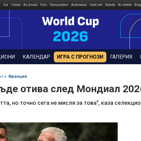
r
Gol
Tialoto
Az-jenata
Puls
Teenproblem
Automedia
Imoti.net
Rabota
Az-deteto
Blog
ДИОНИ
КАЛЕНДАР
ИГРА С ПРОГНОЗИ
ГАЛЕРИЯ
 I
Франция
къде отива след Мондиал 202
тта, но точно сега не мисля за това", каза селекц