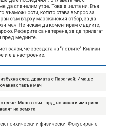
ме да спечелим утре. Това е целта ни. Във
о възможности, когато става въпрос за
иран съм върху мароканския отбор, за да
зи мач. Не искам да коментирам съдиите,
око. Реферите са на терена, за да прилагат
н пред медиите.
ст заяви, че звездата на "петлите" Килиан
е и е в настроение.
избухна след драмата с Парагвай: Имаше
 очаквах такъв мач
отсече: Много съм горд, но винаги има риск
свалят на земята
век психически и физически. Фокусиран е