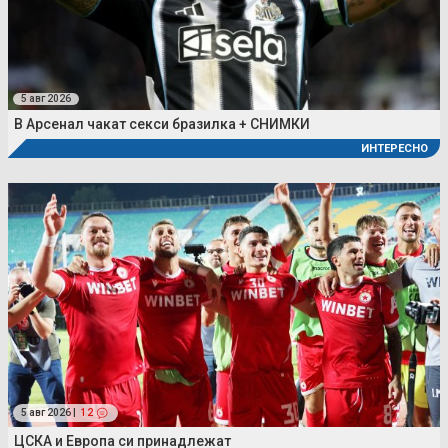
5 авг 2026
В Арсенал чакат секси бразилка + СНИМКИ
ИНТЕРЕСНО
5 авг 2026 |
12
ЦСКА и Европа си принадлежат