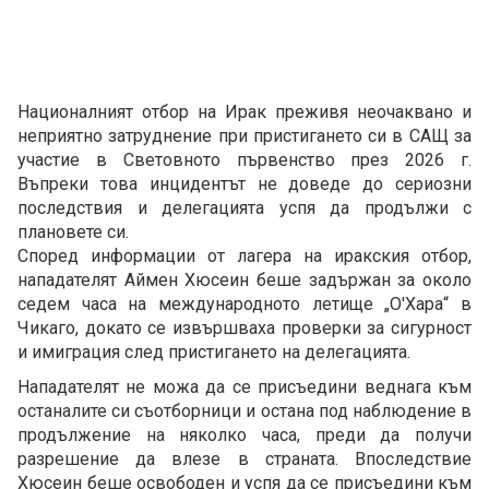
Националният отбор на Ирак преживя неочаквано и
неприятно затруднение при пристигането си в САЩ за
участие в Световното първенство през 2026 г.
Въпреки това инцидентът не доведе до сериозни
последствия и делегацията успя да продължи с
плановете си.
Според информации от лагера на иракския отбор,
нападателят Аймен Хюсеин беше задържан за около
седем часа на международното летище „О'Хара“ в
Чикаго, докато се извършваха проверки за сигурност
и имиграция след пристигането на делегацията.
Нападателят не можа да се присъедини веднага към
останалите си съотборници и остана под наблюдение в
продължение на няколко часа, преди да получи
разрешение да влезе в страната. Впоследствие
Хюсеин беше освободен и успя да се присъедини към