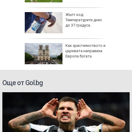
 6
Жълт код:
Температурите днес
 и
до 37 градуса
о 39
е
Как християнството и
ви са
църквата направиха
й
Европа богата
 ден
електри
Още от Gol.bg