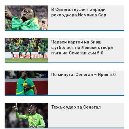
В Сенегал куфеят заради
рекордьора Исмаила Сар
Червен картон на бивш
футболист на Левски отвори
пътя на Сенегал към 5:0
По минути: Сенегал – Ирак 5:0
Тежък удар за Сенегал