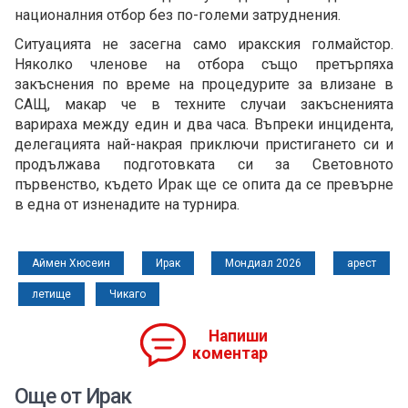
националния отбор без по-големи затруднения.
Ситуацията не засегна само иракския голмайстор.
Няколко членове на отбора също претърпяха
закъснения по време на процедурите за влизане в
САЩ, макар че в техните случаи закъсненията
варираха между един и два часа. Въпреки инцидента,
делегацията най-накрая приключи пристигането си и
продължава подготовката си за Световното
първенство, където Ирак ще се опита да се превърне
в една от изненадите на турнира.
Аймен Хюсеин
Ирак
Мондиал 2026
арест
летище
Чикаго
Напиши
коментар
Още от Ирак