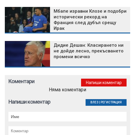
Мбапе изравни Клозе и подобри
исторически рекорд на
Франция след дубъл срещу
Ирак
Дидие Дешан: Класирането ни
не дойде лесно, прекъсването
промени всичко
Коментари
Напиши коментар
Няма коментари
Напиши коментар
ВЛЕЗ
|
РЕГИСТРАЦИЯ