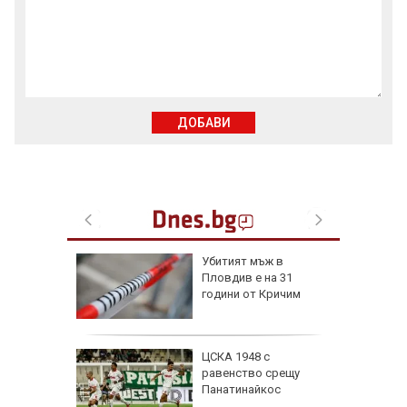
ДОБАВИ
я
Убитият мъж в
Пловдив е на 31
ски сили
години от Кричим
тични
се даде
ЦСКА 1948 с
кос" в
равенство срещу
а на
Панатинайкос
е