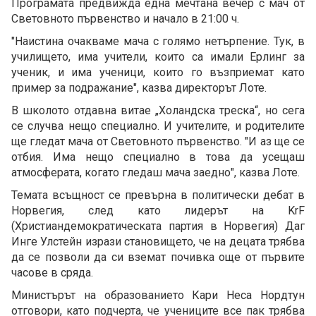
Програмата предвижда една мечтана вечер с мач от
Световното първенство и начало в 21:00 ч.
"Наистина очакваме мача с голямо нетърпение. Тук, в
училището, има учители, които са имали Ерлинг за
ученик, и има ученици, които го възприемат като
пример за подражание", казва директорът Лоте.
В школото отдавна витае „Холандска треска“, но сега
се случва нещо специално. И учителите, и родителите
ще гледат мача от Световното първенство. "И аз ще се
отбия. Има нещо специално в това да усещаш
атмосферата, когато гледаш мача заедно", казва Лоте.
Темата всъщност се превърна в политически дебат в
Норвегия, след като лидерът на KrF
(Христиандемократическата партия в Норвегия) Даг
Инге Улстейн изрази становището, че на децата трябва
да се позволи да си вземат почивка още от първите
часове в сряда.
Министърът на образованието Кари Неса Нордтун
отговори, като подчерта, че учениците все пак трябва