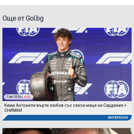
окупираните територии
Още от Gol.bg
7 авг 2026 |
4
Кими Антонели върти любов със секси маце на Сардиния +
СНИМКИ
ИНТЕРЕСНО