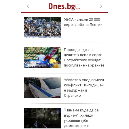
: В
УЕФА наложи 23 000
чти
евро глоба на Левски
а си
инги за
ъж от
Последен ден на
цените в лева и евро:
Потребители усещат
поскъпване на храните
ичава
Убийство след семеен
фик към
конфликт: 18-годишен
аради
е задържан в
таки
Странско
 Цените
"Нямаме къде да се
върнем": Хиляди
на
украинци губят
О)
домовете си в