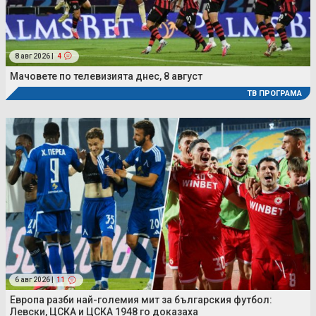
8 авг 2026 |
4
Мачовете по телевизията днес, 8 август
ТВ ПРОГРАМА
6 авг 2026 |
11
Европа разби най-големия мит за българския футбол:
Левски, ЦСКА и ЦСКА 1948 го доказаха