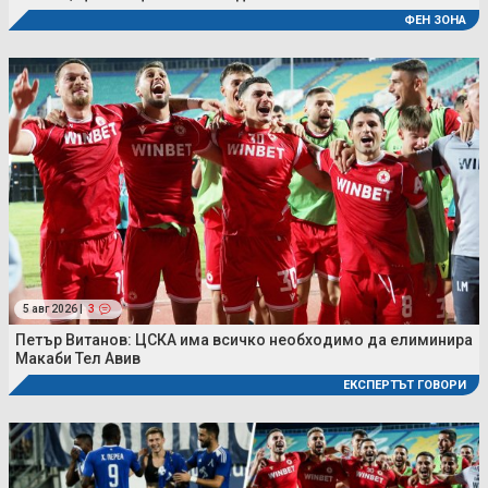
ФЕН ЗОНА
5 авг 2026 |
3
Петър Витанов: ЦСКА има всичко необходимо да елиминира
Макаби Тел Авив
ЕКСПЕРТЪТ ГОВОРИ