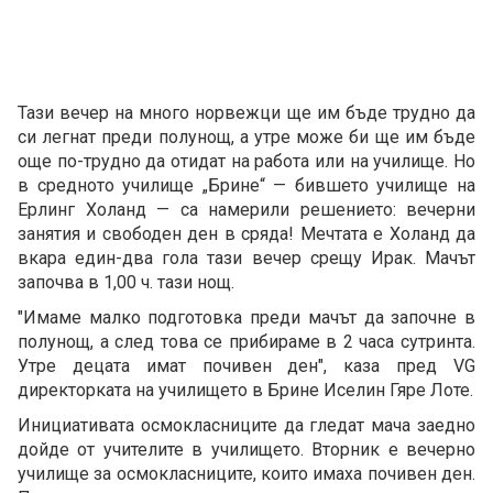
Тази вечер на много норвежци ще им бъде трудно да
си легнат преди полунощ, а утре може би ще им бъде
още по-трудно да отидат на работа или на училище. Но
в средното училище „Брине“ — бившето училище на
Ерлинг Холанд — са намерили решението: вечерни
занятия и свободен ден в сряда! Мечтата е Холанд да
вкара един-два гола тази вечер срещу Ирак. Мачът
започва в 1,00 ч. тази нощ.
"Имаме малко подготовка преди мачът да започне в
полунощ, а след това се прибираме в 2 часа сутринта.
Утре децата имат почивен ден", каза пред VG
директорката на училището в Брине Иселин Гяре Лоте.
Инициативата осмокласниците да гледат мача заедно
дойде от учителите в училището. Вторник е вечерно
училище за осмокласниците, които имаха почивен ден.