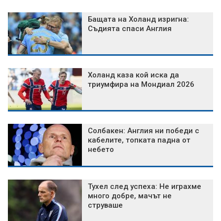
Бащата на Холанд изригна:
Съдията спаси Англия
Холанд каза кой иска да
триумфира на Мондиал 2026
Солбакен: Англия ни победи с
кабелите, топката падна от
небето
Тухел след успеха: Не играхме
много добре, мачът не
струваше