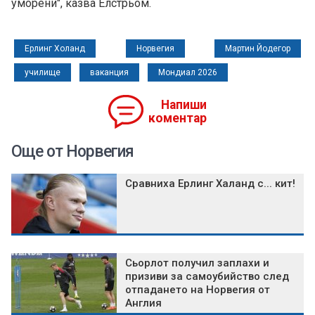
уморени", казва Елстрьом.
Ерлинг Холанд
Норвегия
Мартин Йодегор
училище
ваканция
Мондиал 2026
Напиши
коментар
Още от Норвегия
Сравниха Ерлинг Халанд с... кит!
Сьорлот получил заплахи и
призиви за самоубийство след
отпадането на Норвегия от
Англия