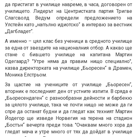
да пристигат в училище навреме, в часа, договорен от
училището. Лидерът на Центристката партия Тригве
Слагсволд Ведум определи предложението на
Улстейн като „напълно идиотско“ в интервю за вестник
„Дагбладет“.
А именно – цял клас без ученици в средното училище
за една от звездите на националния отбор. А какво ще
стане с бившето училище на капитана Мартин
Одегаард? "Утре няма да правим нищо специално",
казва директорката на училище „Бьоресен“ в Драмен,
Моника Елстрьом.
За щастие на учениците от училище „Бьоресен“,
вторник е последният ден от устните изпити. В сряда е
„Бьоресендаген“ с разнообразни дейности и барбекю
за цялото училище, така че почти нищо не може да ги
спре да останат будни и да гледат как техният Мартин
Йодегор ще изведе Норвегия на терена на стадион
„Бостън“ вечерта преди това. "Очаквам много хора да
гледат мача и утре много от тях да дойдат в училище