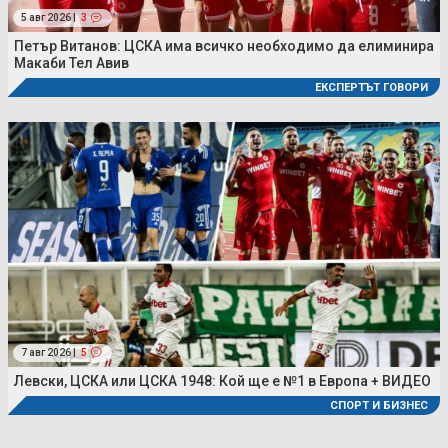
5 авг 2026 |
3
Петър Витанов: ЦСКА има всичко необходимо да елиминира
Макаби Тел Авив
ЕКСПЕРТЪТ ГОВОРИ
7 авг 2026 |
5
Левски, ЦСКА или ЦСКА 1948: Кой ще е №1 в Европа + ВИДЕО
СПОРТ И БИЗНЕС