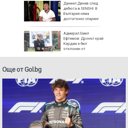
личат
Даниел Динев след
 с
дебюта в SENSHI: В
България няма
ъв
достатъчно спаринг
партньори
одължи
Адмирал Емил
рия с
Ефтимов: Дронът край
око"
Кардам е бил
отклонен от
електронна война
Още от Gol.bg