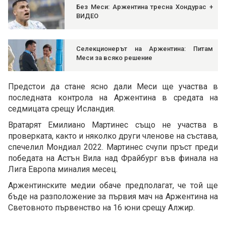
Без Меси: Аржентина тресна Хондурас +
ВИДЕО
Селекционерът на Аржентина: Питам
Меси за всяко решение
Предстои да стане ясно дали Меси ще участва в
последната контрола на Аржентина в средата на
седмицата срещу Исландия.
Вратарят Емилиано Мартинес също не участва в
проверката, както и няколко други членове на състава,
спечелил Мондиал 2022. Мартинес счупи пръст преди
победата на Астън Вила над Фрайбург във финала на
Лига Европа миналия месец.
Аржентинските медии обаче предполагат, че той ще
бъде на разположение за първия мач на Аржентина на
Световното първенство на 16 юни срещу Алжир.