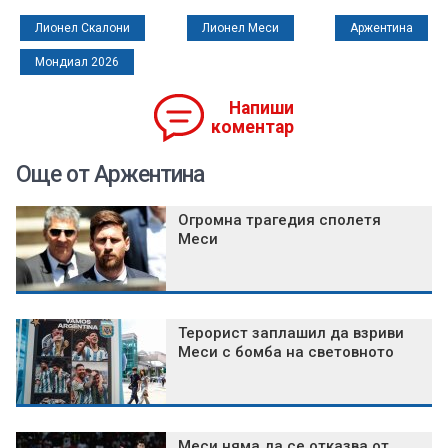
Лионел Скалони
Лионел Меси
Аржентина
Мондиал 2026
Напиши
коментар
Още от Аржентина
Огромна трагедия сполетя
Меси
Терорист заплашил да взриви
Меси с бомба на световното
Меси няма да се отказва от