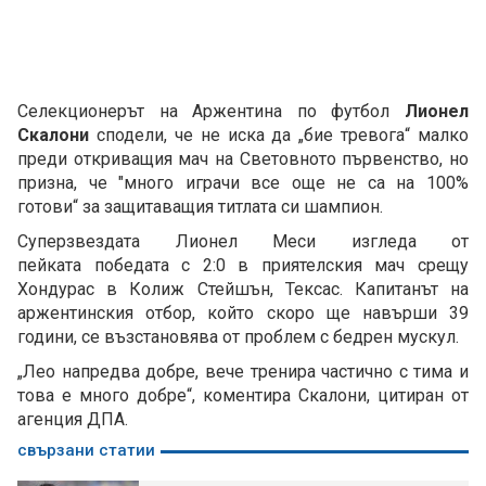
Селекционерът на Аржентина по футбол
Лионел
Скалони
сподели, че не иска да „бие тревога“ малко
преди откриващия мач на Световното първенство, но
призна, че "много играчи все още не са на 100%
готови“ за защитаващия титлата си шампион.
Суперзвездата Лионел Меси изгледа от
пейката победата с 2:0 в приятелския мач срещу
Хондурас в Колиж Стейшън, Тексас. Капитанът на
аржентинския отбор, който скоро ще навърши 39
години, се възстановява от проблем с бедрен мускул.
„Лео напредва добре, вече тренира частично с тима и
това е много добре“, коментира Скалони, цитиран от
агенция ДПА.
свързани статии