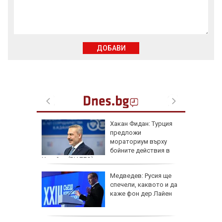
ДОБАВИ
артофи
Хакан Фидан: Турция
кашкавал
предложи
мораториум върху
бойните действия в
Украйна (ВИДЕО)
: Как да
Медведев: Русия ще
пасните
спечели, каквото и да
каже фон дер Лайен