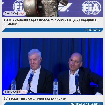
7 авг 2026 |
4
Кими Антонели върти любов със секси маце на Сардиния +
СНИМКИ
ИНТЕРЕСНО
8 авг 2026 |
31
В Левски нещо се случва зад кулисите
КОМЕНТАРИ И АНАЛИЗИ