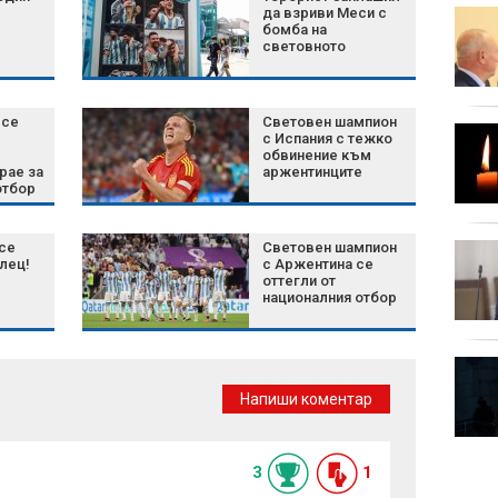
да взриви Меси с
Зеленски:
бомба на
Споразумяхме се със
световното
САЩ за ежемесечни
доставки на ракети
Patriot
отгов
 се
Световен шампион
Бащата на Меси
с Испания с тежко
почина след
обвинение към
рае за
аржентинците
продължително
отбор
боледуване
се
Световен шампион
Костадинов: Радев ни
илец!
с Аржентина се
вкара в две прокси
оттегли от
войни - срещу Русия и
националния отбор
Иран
крити
Тайфунът "Делфин"
връхлетя Япония,
Напиши коментар
очаква се да достигне
Китай (ВИДЕО)
3
1