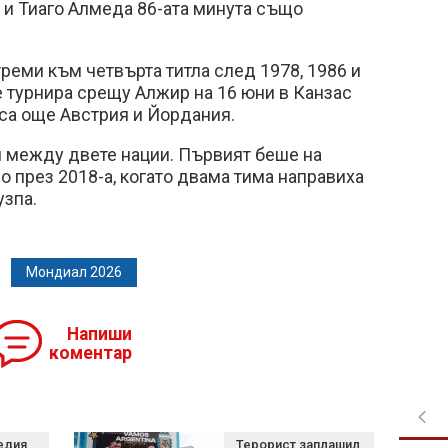
а и Тиаго Алмеда 86-ата минута също
треми към четвърта титла след 1978, 1986 и
е турнира срещу Алжир на 16 юни в Канзас
о са още Австрия и Йордания.
ч между двете нации. Първият беше на
 през 2018-а, когато двама тима направиха
узпа.
Мондиал 2026
Напиши
коментар
едия
Терорист заплашил