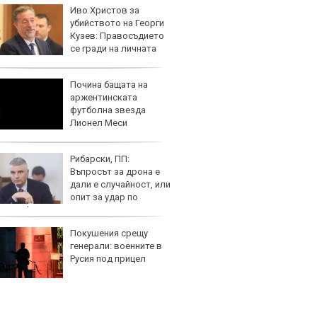
Иво Христов за
Домаш
убийството на Георги
губи о
Кузев: Правосъдието
стена
се гради на личната
зареж
орност
Почина бащата на
Кой гу
аржентинската
нашес
футболна звезда
китай
Лионел Меси
Рибарски, ПП:
Новат
Въпросът за дрона е
Honda
дали е случайност, или
индий
опит за удар по
чна инфраструктура
Покушения срещу
Опасно
генерали: военните в
остав
Русия под прицел
работ