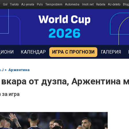
r
Gol
Tialoto
Az-jenata
Puls
Teenproblem
Automedia
Imoti.net
Rabota
Az-deteto
Blog
ДИОНИ
КАЛЕНДАР
ИГРА С ПРОГНОЗИ
ГАЛЕРИЯ
 J
Аржентина
вкара от дузпа, Аржентина м
 за игра