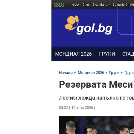
Investor
Dnes
Bloombergtv
Bulgaria On Ai
Megavselena.bg
МОНДИАЛ 2026
ГРУПИ
СТА
Начало
Мондиал 2026
Групи
Група
Резервата Меси 
Лео изглежда напълно готов
08:32 | 10 юни 2026 г.