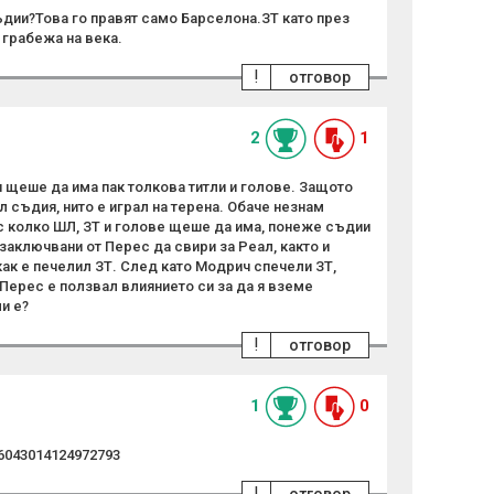
ъдии?Това го правят само Барселона.ЗТ като през
а грабежа на века.
!
отговор
2
1
и щеше да има пак толкова титли и голове. Защото
л съдия, нито е играл на терена. Обаче незнам
с колко ШЛ, ЗТ и голове щеше да има, понеже съдии
 заключвани от Перес да свири за Реал, както и
ак е печелил ЗТ. След като Модрич спечели ЗТ,
Перес е ползвал влиянието си за да я вземе
и е?
!
отговор
1
0
26043014124972793
!