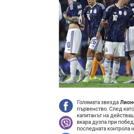
Голямата звезда
Лион
първенство. След като
капитанът на действа
вкара дузпа при побед
последната контрола 