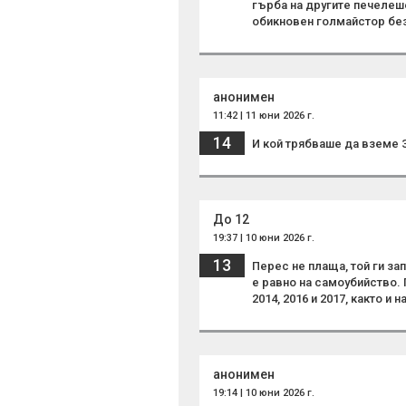
гърба на другите печелеш
обикновен голмайстор без
анонимен
11:42 | 11 юни 2026 г.
14
И кой трябваше да вземе ЗТ
До 12
19:37 | 10 юни 2026 г.
13
Перес не плаща, той ги за
е равно на самоубийство. 
2014, 2016 и 2017, както и 
анонимен
19:14 | 10 юни 2026 г.