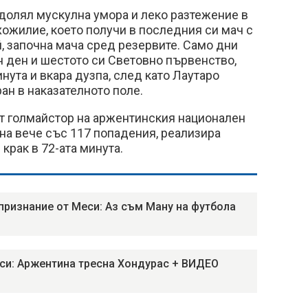
одолял мускулна умора и леко разтежение в
ожилие, което получи в последния си мач с
, започна мача сред резервите. Само дни
 ден и шестото си Световно първенство,
нута и вкара дузпа, след като Лаутаро
н в наказателното поле.
ят голмайстор на аржентинския национален
на вече със 117 попадения, реализира
 крак в 72-ата минута.
признание от Меси: Аз съм Ману на футбола
си: Аржентина тресна Хондурас + ВИДЕО