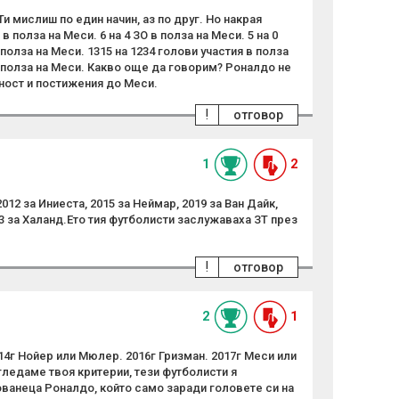
Ти мислиш по един начин, аз по друг. Но накрая
 в полза на Меси. 6 на 4 ЗО в полза на Меси. 5 на 0
олза на Меси. 1315 на 1234 голови участия в полза
в полза на Меси. Какво още да говорим? Роналдо не
ност и постижения до Меси.
!
отговор
1
2
012 за Иниеста, 2015 за Неймар, 2019 за Ван Дайк,
3 за Халанд.Ето тия футболисти заслужаваха ЗТ през
!
отговор
2
1
14г Нойер или Мюлер. 2016г Гризман. 2017г Меси или
гледаме твоя критерии, тези футболисти я
ованеца Роналдо, който само заради головете си на