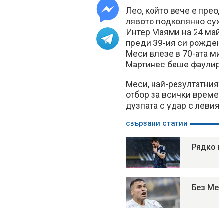
Лео, който вече е пре
лявото подколянно сух
Интер Маями на 24 май
преди 39-ия си рожден
Меси влезе в 70-ата ми
Мартинес беше фаулира
Меси, най-резултатни
отбор за всички време
дузпата с удар с левия
свързани статии
Рядко 
Без Ме