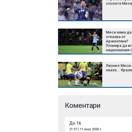
сполетя Меси
Меси няма да
отказва от
Аржентина?
Планира да иг
националния 
до 2028 г.
Лионел Меси 
оказа... браз
Коментари
До 16
21:07 | 11 юни 2026 г.