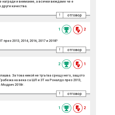
е награди и внимание, а всички виждаме че е
 други качества.
!
отговор
1
2
 през 2013, 2014, 2016, 2017 и 2018?
!
отговор
2
1
плашва. За това никой не тръгва срещу него, защото
Грабежа на века са ШЛ и ЗТ на Роналдо през 2013,
на Модрич 2018г.
!
отговор
1
2