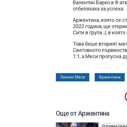
Валентин Барко в 8-ат
отбелязаха за успеха.
Аржентина, която се с
2022 година, ще откри
Сити в група J, в коят
Това беше вторият ма
Световното първенство
1:1, а Меси пропусна д
Лионел Меси
Аржентина
Още от Аржентина
Огромна траг