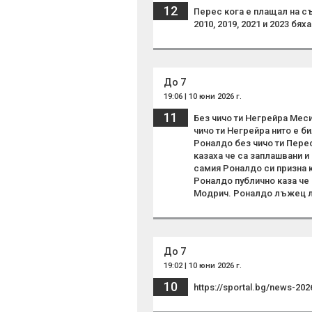
12
Перес кога е плащал на с
2010, 2019, 2021 и 2023 бях
До 7
19:06 | 10 юни 2026 г.
11
Без чичо ти Негрейра Мес
чичо ти Негрейра нито е би
Роналдо без чичо ти Пере
казаха че са заплашвани и
самия Роналдо си призна к
Роналдо публично каза че 
Модрич. Роналдо лъжец л
До 7
19:02 | 10 юни 2026 г.
10
https://sportal.bg/news-20