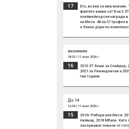
17
Ето, всеки си има мнение. 
фактите какви са? 8 на 5 ЗТ
плеймейкърски награди в п
на Меси. 48 на 37 трофея 
е близо дори по комплекс
анонимен
18:33 | 11 юни 2026 г.
16
2010 ЗТ беше за Снайдер, 2
2021 за Левандовски а 202
тия години.
До 14
16:36 | 11 юни 2026 г.
15
2013г Рибери или Меси. 20
Неймар, 2018 Мбапе. Като 
заслужават повече от гот