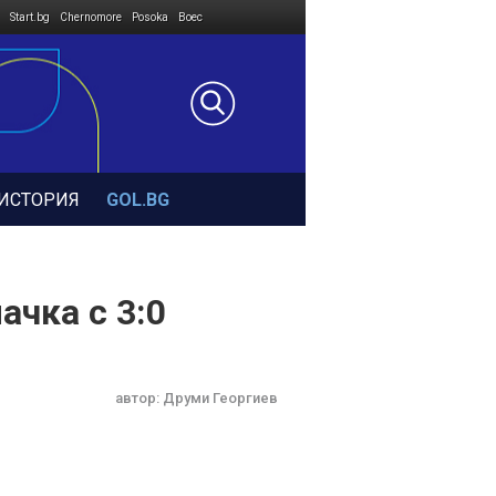
Start.bg
Chernomore
Posoka
Boec
ИСТОРИЯ
GOL.BG
ачка с 3:0
автор:
Друми Георгиев