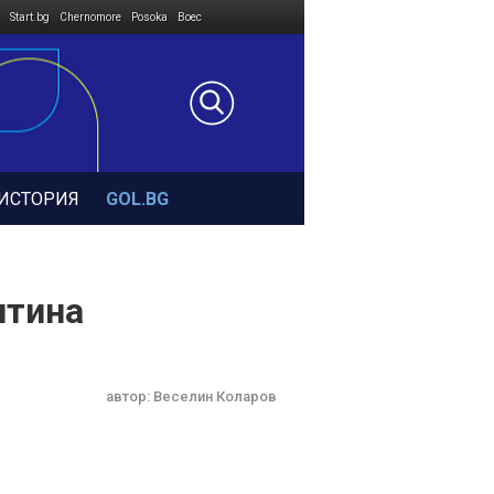
Start.bg
Chernomore
Posoka
Boec
ИСТОРИЯ
GOL.BG
нтина
автор:
Веселин Коларов