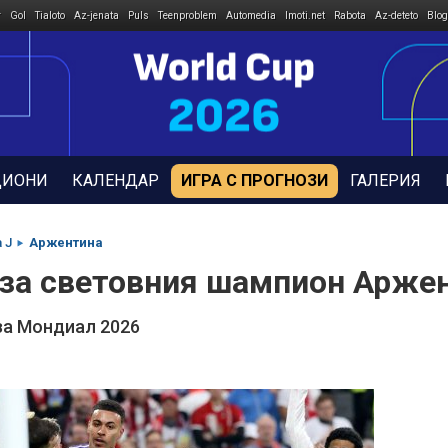
r
Gol
Tialoto
Az-jenata
Puls
Teenproblem
Automedia
Imoti.net
Rabota
Az-deteto
Blog
ДИОНИ
КАЛЕНДАР
ИГРА С ПРОГНОЗИ
ГАЛЕРИЯ
 J
Аржентина
 за световния шампион Арже
за Мондиал 2026