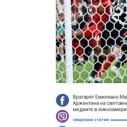
Вратарят Емилиано Ма
Аржентина на световн
медиите в южноамерик
свързани статии