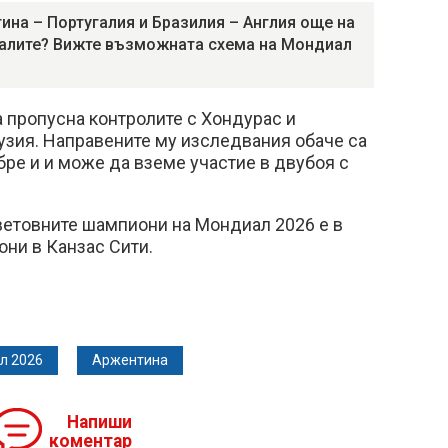
ина – Португалия и Бразилия – Англия още на
алите? Вижте възможната схема на Мондиал
 пропусна контролите с Хондурас и
узия. Направените му изследвания обаче са
обре и и може да вземе участие в двубоя с
ветовните шампиони на Мондиал 2026 е в
юни в Канзас Сити.
л 2026
Аржентина
Напиши
коментар