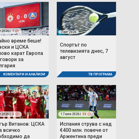
г 2026 |
7
7 авг 2026
айно време беше!
Спортът по
вски и ЦСКА
телевизията днес, 7
ново карат Европа
август
 говори за
лгария
ТВ ПРОГРАМА
КОМЕНТАРИ И АНАЛИЗИ
г 2026 |
3
17 юли 2026 |
53
тър Витанов: ЦСКА
Испания струва с над
а всичко
€400 млн. повече от
обходимо да
Аржентина преди