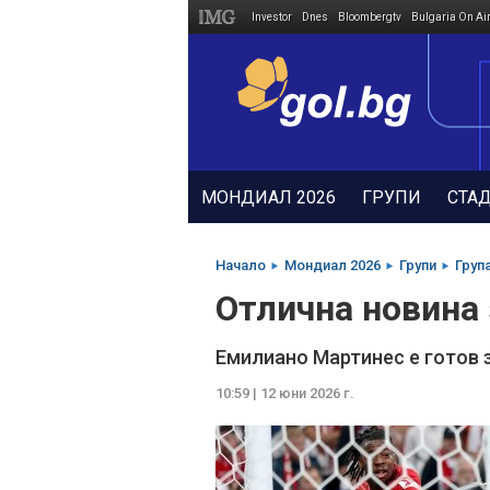
Investor
Dnes
Bloombergtv
Bulgaria On Ai
Megavselena.bg
МОНДИАЛ 2026
ГРУПИ
СТА
Начало
Мондиал 2026
Групи
Група
Отлична новина
Емилиано Мартинес е готов 
10:59 | 12 юни 2026 г.