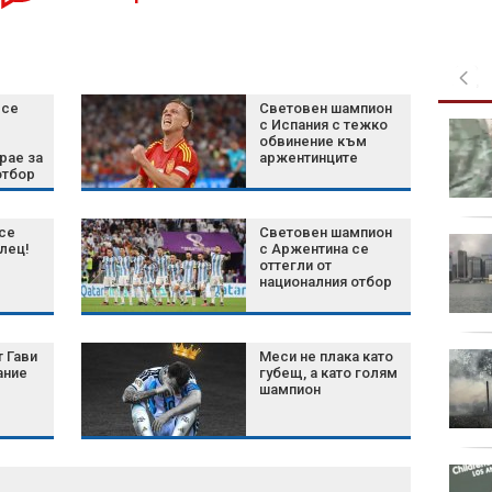
 се
Световен шампион
с Испания с тежко
Шум, бетон и жеги: Как
обвинение към
животните се
рае за
аржентинците
променят, за да
отбор
оцелеят сред хората?
се
Световен шампион
Късна емисия
илец!
с Аржентина се
оттегли от
националния отбор
полет
 Гави
Меси не плака като
Късна емисия
ание
губещ, а като голям
шампион
Целулит - защо се