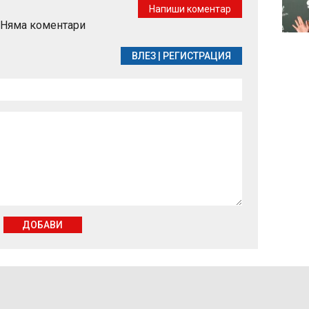
появява и какво
Напиши коментар
наистина работи
Няма коментари
срещу него
ВЛЕЗ
|
РЕГИСТРАЦИЯ
ДОБАВИ