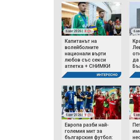
6 авг 2026 |
3
6 ав
Капитанът на
Кр
волейболните
Ле
национали върти
от
любов със секси
да
атлетка + СНИМКИ
Бъ
ИНТЕРЕСНО
6 авг 2026 |
9
5 ав
Европа разби най-
Пе
големия мит за
им
българския футбол:
не