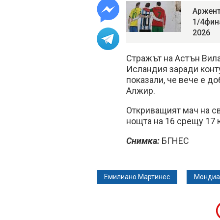
Аржент
1/4фин
2026
Стражът на Астън Вила
Исландия заради конт
показали, че вече е д
Алжир.
Откриващият мач на с
нощта на 16 срещу 17 
Снимка:
БГНЕС
Емилиано Мартинес
Мондиа