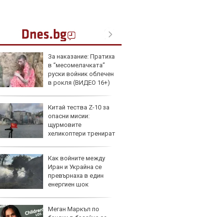
За наказание: Пратиха
Герма
в “месомелачката”
Ferrari
руски войник облечен
в рокля (ВИДЕО 16+)
Китай тества Z-10 за
Дори 
опасни мисии:
върху
щурмовите
загуб
хеликоптери тренират
и под радара
Как войните между
Защо 
Иран и Украйна се
бутон
превърнаха в един
новит
енергиен шок
Меган Маркъл по
Графи