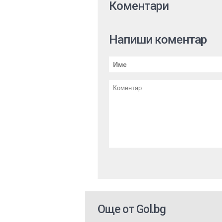
Коментари
Напиши коментар
Още от Gol.bg