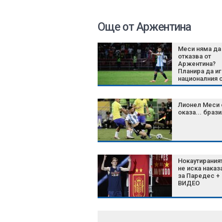
Още от Аржентина
Меси няма да
отказва от
Аржентина?
Планира да иг
националния 
до 2028 г.
Лионел Меси 
оказа... браз
Нокаутираният
не иска наказ
за Паредес +
ВИДЕО