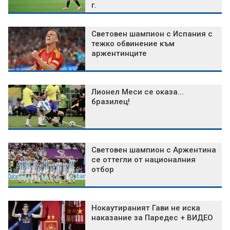
г.
Световен шампион с Испания с
тежко обвинение към
аржентинците
Лионел Меси се оказа...
бразилец!
Световен шампион с Аржентина
се оттегли от националния
отбор
Нокаутираният Гави не иска
наказание за Паредес + ВИДЕО