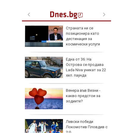
а най-
Страната ни се
ник на
позиционира като
дестинация за
космически услуги
на
Една от 36: На
нал в
Острова се продава
Lada Niva уникат за 22
хил. паунда
рола по
Венера във Везни -
какво предстои за
а арести
зодиите?
Левски победи
Локомотив Пловдив с
2:0