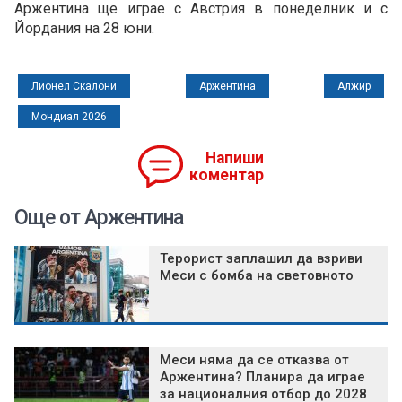
Аржентина ще играе с Австрия в понеделник и с
Йордания на 28 юни.
Лионел Скалони
Аржентина
Алжир
Мондиал 2026
Напиши
коментар
Още от Аржентина
Терорист заплашил да взриви
Меси с бомба на световното
Меси няма да се отказва от
Аржентина? Планира да играе
за националния отбор до 2028