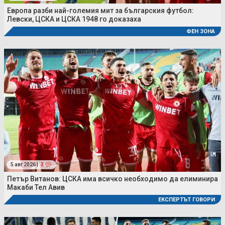
Европа разби най-големия мит за българския футбол:
Левски, ЦСКА и ЦСКА 1948 го доказаха
ФЕН ЗОНА
5 авг 2026 |
3
Петър Витанов: ЦСКА има всичко необходимо да елиминира
Макаби Тел Авив
ЕКСПЕРТЪТ ГОВОРИ