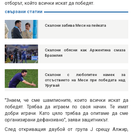
отборът, който всички искат да победят.
свързани статии
Скалони забива Меси на пейката
Скалони обясни как Аржентина смаза
Бразилия
Скалони с любопитен намек за
отсъствието на Меси при победата над
Уругвай
"Знаем, че сме шампионите, които всички искат да
победят. Трябва да играем по своя начин. Те имат
добри играчи. Като цяло трябва да опитаме да сме
организирани дефанзивно", заяви защитникът.
След откриващия двубой от група J срещу Алжир,