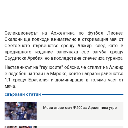
Селекционерът на Аржентина по футбол Лионел
Скалони ще подходи внимателно в откриващия мач от
Световното първенство срещу Алжир, след като в
предишното издание започнаха със загуба срещу
Саудитска Арабия, но впоследствие спечелиха турнира.
Наставникът на "гаучосите" обясни, че стилът на Алжир
е подобен на този на Мароко, който направи равенство
1:1 срещу Бразилия и доминираше в голяма част от
мача.
свързани статии
Меси играе мач №200 за Аржентина утре