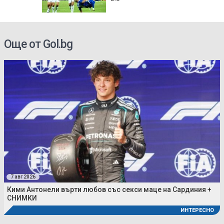
Още от Gol.bg
7 авг 2026
Кими Антонели върти любов със секси маце на Сардиния +
СНИМКИ
ИНТЕРЕСНО