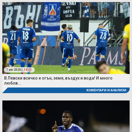
7 авг 2026 |
14
В Левски всичко е огън, земя, въздух и вода! И много
любов...
КОМЕНТАРИ И АНАЛИЗИ