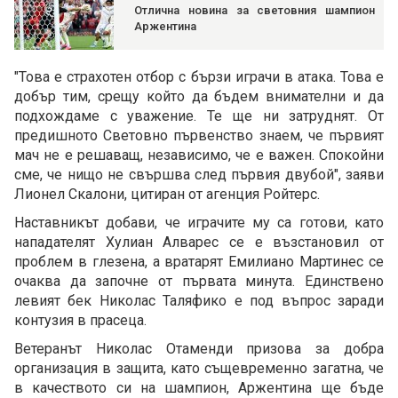
Отлична новина за световния шампион
Аржентина
"Това е страхотен отбор с бързи играчи в атака. Това е
добър тим, срещу който да бъдем внимателни и да
подхождаме с уважение. Те ще ни затруднят. От
предишното Световно първенство знаем, че първият
мач не е решаващ, независимо, че е важен. Спокойни
сме, че нищо не свършва след първия двубой", заяви
Лионел Скалони, цитиран от агенция Ройтерс.
Наставникът добави, че играчите му са готови, като
нападателят Хулиан Алварес се е възстановил от
проблем в глезена, а вратарят Емилиано Мартинес се
очаква да започне от първата минута. Единствено
левият бек Николас Таляфико е под въпрос заради
контузия в прасеца.
Ветеранът Николас Отаменди призова за добра
организация в защита, като същевременно загатна, че
в качеството си на шампион, Аржентина ще бъде