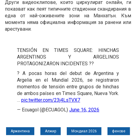
Други видеоклипове, които циркулират онлайн, ги
показват как пеят типичните стадионни скандирания в
една от най-оживените зони на Манхатън. Към
момента няма официална информация за ранени или
арестувани.
TENSIÓN EN TIMES SQUARE: HINCHAS
ARGENTINOS Y ARGELINOS
PROTAGONIZARON INCIDENTES ??
? A pocas horas del debut de Argentina y
Argelia en el Mundial 2026, se registraron
momentos de tensión entre grupos de hinchas
de ambos países en Times Square, Nueva York.
…
pic.twitter.com/23j4LsTVX7
— Ecuagol (@ECUAGOL)
June 16, 2026
Аржентина
Алжир
Мондиал 2026
фенове