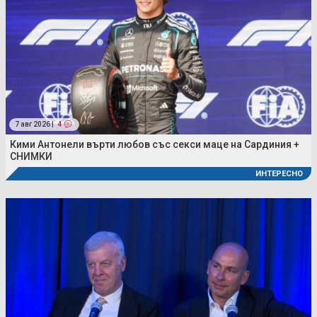
7 авг 2026 |
4
Кими Антонели върти любов със секси маце на Сардиния +
СНИМКИ
ИНТЕРЕСНО