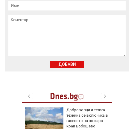
ДОБАВИ
ари в
Доброволци и тежка
са след
техника се включиха в
(СНИМКИ)
гасенето на пожара
край Бобошево