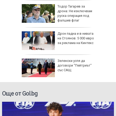
ощи в
Тодор Тагарев за
стяват,
дрона: Не изключвам
айте
руска операция под
фалшив флаг
се полз
падна от
Дрон падна и в нивата
ронто
на Стоянов: 5 000 евро
за реклама на Кинтекс
и) загуби
Зеленски успя да
 без
договори "Пейтриът"
със САЩ
Още от Gol.bg