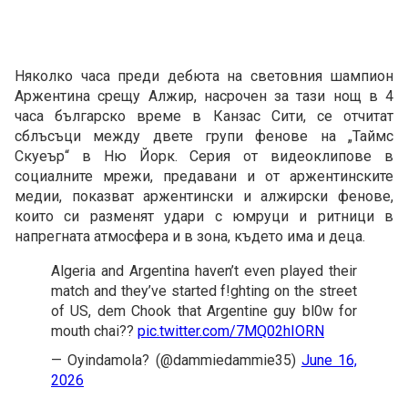
Няколко часа преди дебюта на световния шампион
Аржентина срещу Алжир, насрочен за тази нощ в 4
часа българско време в Канзас Сити, се отчитат
сблъсъци между двете групи фенове на „Таймс
Скуеър“ в Ню Йорк. Серия от видеоклипове в
социалните мрежи, предавани и от аржентинските
медии, показват аржентински и алжирски фенове,
които си разменят удари с юмруци и ритници в
напрегната атмосфера и в зона, където има и деца.
Algeria and Argentina haven’t even played their
match and they’ve started f!ghting on the street
of US, dem Chook that Argentine guy bl0w for
mouth chai??
pic.twitter.com/7MQ02hIORN
— Oyindamola? (@dammiedammie35)
June 16,
2026