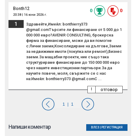
Bonth12
0
0
20:38 | 16 юни 2026 г.
1
Здравейте,Имейл: bonthierry373
@gmail.comТърсите ли финансиране от 5 000 до 1
000 000 евро?AVENIR CONSULTING, брокерска
фирма за финансиране, може да ви помогне
с:Лични заеми,Консолидиране на дългове,Заеми
за недвижими имоти (покупка или ремонт),Бизнес
заеми.За мащабни проекти, ние също така
структурираме финансиране до 150 000 000 евро
чрез нашите инвестиционни партньори.За да
научите повече, моля, свържете се с нас
на:Имейл: bonthierry373 @gmail.comС ...
!
отговор
Напиши коментар
ВЛЕЗ
|
РЕГИСТРАЦИЯ