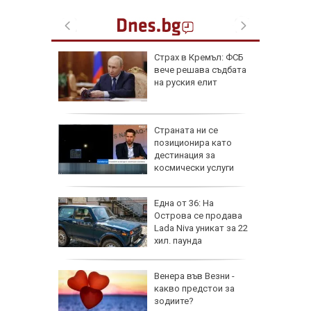
от за 3
Страх в Кремъл: ФСБ
е на
вече решава съдбата
вижение
на руския елит
 август
а най-
Страната ни се
ник на
позиционира като
дестинация за
космически услуги
на
Една от 36: На
нал в
Острова се продава
Lada Niva уникат за 22
хил. паунда
рола по
Венера във Везни -
какво предстои за
а арести
зодиите?