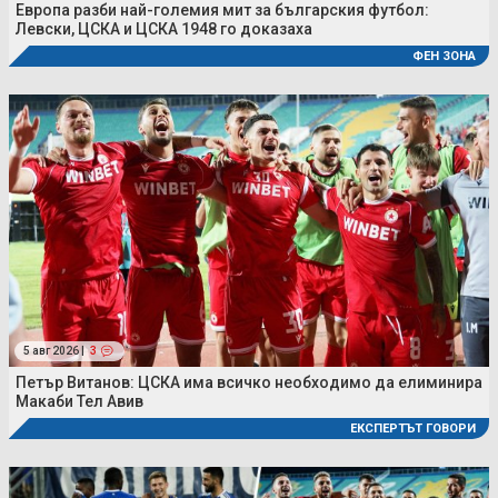
Европа разби най-големия мит за българския футбол:
Левски, ЦСКА и ЦСКА 1948 го доказаха
ФЕН ЗОНА
5 авг 2026 |
3
Петър Витанов: ЦСКА има всичко необходимо да елиминира
Макаби Тел Авив
ЕКСПЕРТЪТ ГОВОРИ