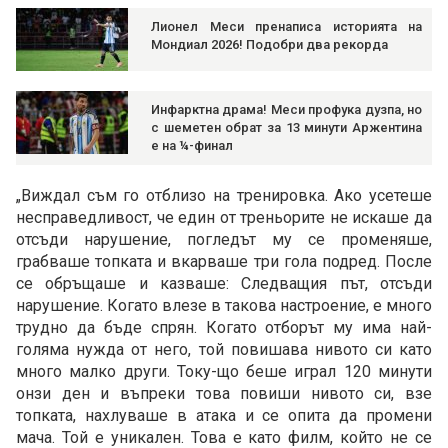
Лионел Меси пренаписа историята на
Мондиал 2026! Подобри два рекорда
Инфарктна драма! Меси профука дузпа, но
с шеметен обрат за 13 минути Аржентина
е на ¼-финал
„Виждал съм го отблизо на тренировка. Ако усетеше
несправедливост, че един от треньорите не искаше да
отсъди нарушение, погледът му се променяше,
грабваше топката и вкарваше три гола подред. После
се обръщаше и казваше: Следващия път, отсъди
нарушение. Когато влезе в такова настроение, е много
трудно да бъде спрян. Когато отборът му има най-
голяма нужда от него, той повишава нивото си като
много малко други. Току-що беше играл 120 минути
онзи ден и въпреки това повиши нивото си, взе
топката, нахлуваше в атака и се опита да промени
мача. Той е уникален. Това е като филм, който не се