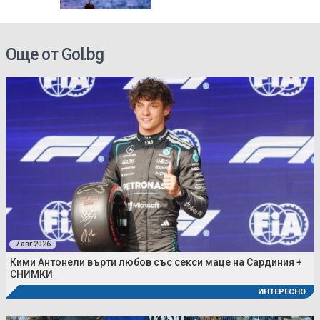
Още от Gol.bg
7 авг 2026
Кими Антонели върти любов със секси маце на Сардиния +
СНИМКИ
ИНТЕРЕСНО