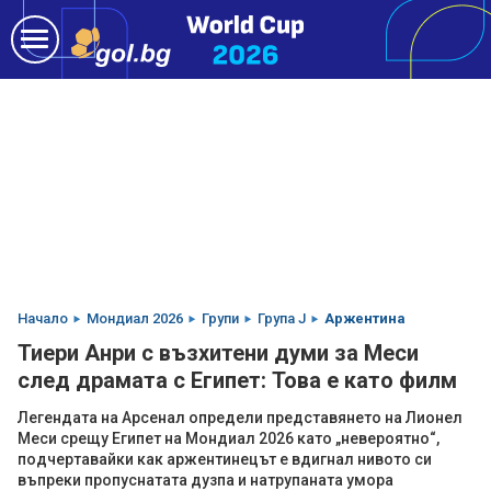
Начало
Мондиал 2026
Групи
Група J
Аржентина
Тиери Анри с възхитени думи за Меси
след драмата с Египет: Това е като филм
Легендата на Арсенал определи представянето на Лионел
Меси срещу Египет на Мондиал 2026 като „невероятно“,
подчертавайки как аржентинецът е вдигнал нивото си
въпреки пропуснатата дузпа и натрупаната умора