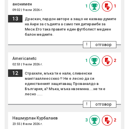
анонимен
1
1
09:02 | 9 юли 2026 г.
13
Драскач, пардон авторе а защо не казваш думите
на Анри за съдията а само тия дитирамби за
Меси.Ето така правите един футболист медиен
балон медиите.
!
отговор
Americanetc
1
2
02:53 | 9 юли 2026 г.
12
Страхиле, мъка ти е нали, сливенски
манггааллеесскко !! Не е лесно да си
единственият защитаващ Прованалдо в
България, а? Мъка, мъка нвземнна....не ти е
лесно .....
!
отговор
Нашмурлан Курбалаев
3
2
23:55 | 8 юли 2026 г.