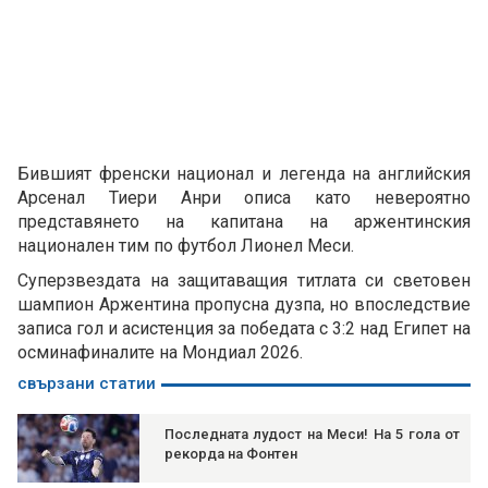
Бившият френски национал и легенда на английския
Арсенал Тиери Анри описа като невероятно
представянето на капитана на аржентинския
национален тим по футбол Лионел Меси.
Суперзвездата на защитаващия титлата си световен
шампион Аржентина пропусна дузпа, но впоследствие
записа гол и асистенция за победата с 3:2 над Египет на
осминафиналите на Мондиал 2026.
свързани статии
Последната лудост на Меси! На 5 гола от
рекорда на Фонтен