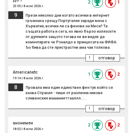
До 7
2
1
23:05 | 8 юли 2026 г.
9
Прези няколко дни когато всички в интернет
гръмнаха срещу Португалия заради мача с
Хърватия, всички ли са фенове на Меси? Та
същата работа и сега, но явно бързо излязохте
от дуппките защото тогава не ви видях да
коментирате че Роналдо е принцесата на ФИФА.
Ъо бива да сте пристрастни ама чак толкова.
!
отговор
Americanetc
1
2
19:14 | 8 юли 2026 г.
8
Провала има един единствен фен тук който се
казва Страхил - пише от различни никове
сливенския мааанннгггааллл.....
!
отговор
анонимен
2
2
18:02 | 8 юли 2026 г.