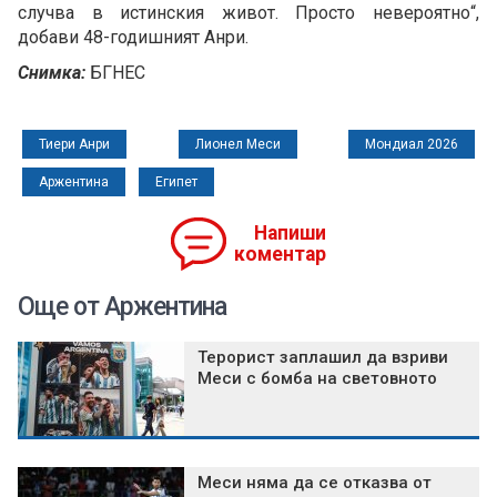
случва в истинския живот. Просто невероятно“,
добави 48-годишният Анри.
Снимка:
БГНЕС
Тиери Анри
Лионел Меси
Мондиал 2026
Аржентина
Египет
Напиши
коментар
Още от Аржентина
Терорист заплашил да взриви
Меси с бомба на световното
Меси няма да се отказва от