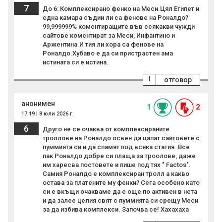
7
До 6: Комплексирано фенко на Меси.Цял Египет и
една камара съдии ли са фенове на Роналдо?
99,999999% коментиращите във ссякакви чужди
сайтове коментират за Меси, Инфантино и
Аржентина.И тия ли хора са фенове на
Роналдо.Хубаво е да си пристрастен ама
истината си е истина.
!
отговор
анонимен
1
2
17:19 | 8 юли 2026 г.
6
Друго не се очаква от комплексираните
троллове на Роналдо освен да цапат сайтовете с
пуммията си и да спамят под всяка статия. Все
пак Роналдо добре си плаща за троолове, даже
им харесва постовете и пише под тях " Factos".
Самия Роналдо е комплексиран тролл а какво
остава за платените му фенки? Сега особено като
си е вкъщи очакваме да е още по активен в нета
и да залее целия свят с пуммията си срещу Меси
за да избива комплекси. Започва се! Хахахаха