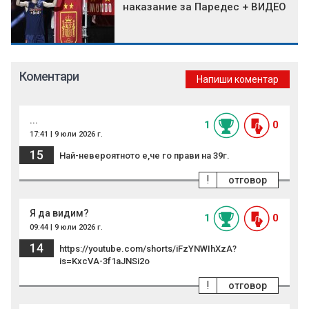
наказание за Паредес + ВИДЕО
Коментари
Напиши коментар
...
1
0
17:41 | 9 юли 2026 г.
15
Най-невероятното е,че го прави на 39г.
!
отговор
Я да видим?
1
0
09:44 | 9 юли 2026 г.
14
https://youtube.com/shorts/iFzYNWIhXzA?
is=KxcVA-3f1aJNSi2o
!
отговор