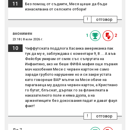
11
Без помощ от съдиите, Меся щеше да бъде
изнасилвана от селските отбори!
!
отговор
анонимен
1
2
23:18 | 8 юли 2026 г.
10
Чиффутската поддлога Хасанка американка пак
тук да му е, заблуждава с коментари 9, 8 ... А във
Фейсбук умирам от смях със съпругата на
Инфантино, ако не беше ФИФА мафия още първия
мач назобения Меси с червен картон не само
заради грубото нарушение но и си закри устата
като говореше ВАР мълчи за Меси обаче на
парагваеца му дадоха червен картон, а Кристиано
го бутат, блъскат, дърпах го за фланелката в
наказателното поле и няма дузпа, а на
аржентинците без докосвания падат и дават фаул
факт!
!
отговор