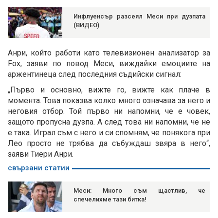
Инфлуенсър разсеял Меси при дузпата
(ВИДЕО)
Анри, който работи като телевизионен анализатор за
Fox, заяви по повод Меси, виждайки емоциите на
аржентинеца след последния съдийски сигнал:
„Първо и основно, вижте го, вижте как плаче в
момента. Това показва колко много означава за него и
неговия отбор. Той първо ни напомни, че е човек,
защото пропусна дузпа. А след това ни напомни, че не
е така. Играл съм с него и си спомням, че понякога при
Лео просто не трябва да събуждаш звяра в него“,
заяви Тиери Анри.
свързани статии
Меси: Много съм щастлив, че
спечелихме тази битка!