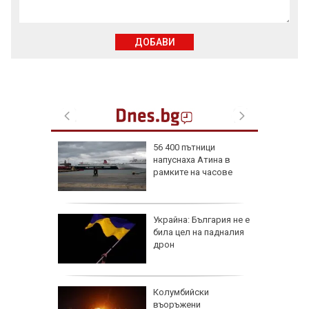
ДОБАВИ
56 400 пътници
напуснаха Атина в
иалните
рамките на часове
ират
че
Украйна: България не е
е
била цел на падналия
он към
дрон
и чичо
Колумбийски
ол в
въоръжени