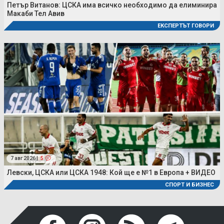
Петър Витанов: ЦСКА има всичко необходимо да елиминира
Макаби Тел Авив
ЕКСПЕРТЪТ ГОВОРИ
7 авг 2026 |
5
Левски, ЦСКА или ЦСКА 1948: Кой ще е №1 в Европа + ВИДЕО
СПОРТ И БИЗНЕС