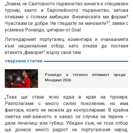
„Знаем, че Световното първенство винаги е специален
турнир, както и Европейското първенство, затова
отиваме с големи амбиции. Физическата ми форма?
Чувствам се добре. Не гледахте ли мачовете?“, заяви с
усмивка Роналдо, цитиран от Goal.
Легендарният португалец коментира и очакванията
към националния отбор, като отказа да поставя
етикета „фаворит“ върху своя тим.
свързани статии
Роналдо е тотален оптимист преди
Мондиал 2026
„Това ще стане ясно едва в края на турнира.
Разполагаме с много силно поколение, но има
фактори, които не можем да контролираме. В крайна
сметка най-важното е какво се случва на терена –
дали печелиш или губиш. Убеден съм, че този отбор
ще донесе много радост на португалския народ.