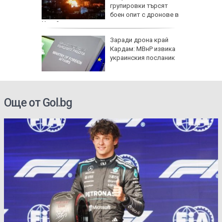
дско
групировки търсят
боен опит с дронове в
Украйна
арва
Заради дрона край
имптоми
Кардам: МВнР извика
украинския посланик
е
Още от Gol.bg