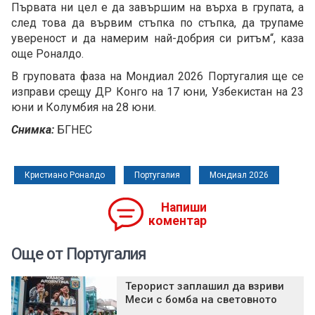
Първата ни цел е да завършим на върха в групата, а
след това да вървим стъпка по стъпка, да трупаме
увереност и да намерим най-добрия си ритъм“, каза
още Роналдо.
В груповата фаза на Мондиал 2026 Португалия ще се
изправи срещу ДР Конго на 17 юни, Узбекистан на 23
юни и Колумбия на 28 юни.
Снимка:
БГНЕС
Кристиано Роналдо
Португалия
Мондиал 2026
Напиши
коментар
Още от Португалия
Терорист заплашил да взриви
Меси с бомба на световното