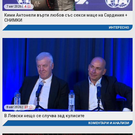
7 авг 2026 |
4
Кими Антонели върти любов със секси маце на Сардиния +
СНИМКИ
ИНТЕРЕСНО
8 авг 2026 |
27
В Левски нещо се случва зад кулисите
КОМЕНТАРИ И АНАЛИЗИ