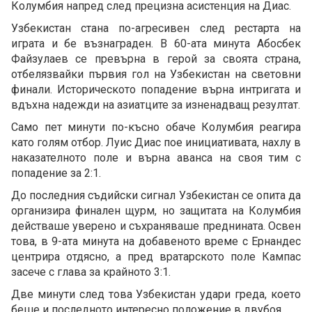
Колумбия напред след прецизна асистенция на Диас.
Узбекистан стана по-агресивен след рестарта на
играта и бе възнаграден. В 60-ата минута Абосбек
Файзулаев се превърна в герой за своята страна,
отбелязвайки първия гол на Узбекистан на световни
финали. Историческото попадение върна интригата и
вдъхна надежди на азиатците за изненадващ резултат.
Само пет минути по-късно обаче Колумбия реагира
като голям отбор. Луис Диас пое инициативата, нахлу в
наказателното поле и върна аванса на своя тим с
попадение за 2:1.
До последния съдийски сигнал Узбекистан се опита да
организира финален щурм, но защитата на Колумбия
действаше уверено и съхраняваше преднината. Освен
това, в 9-ата минута на добавеното време с Ернандес
центрира отдясно, а пред вратарското поле Кампас
засече с глава за крайното 3:1.
Две минути след това Узбекистан удари греда, което
беше и последното интересно положение в двубоя.