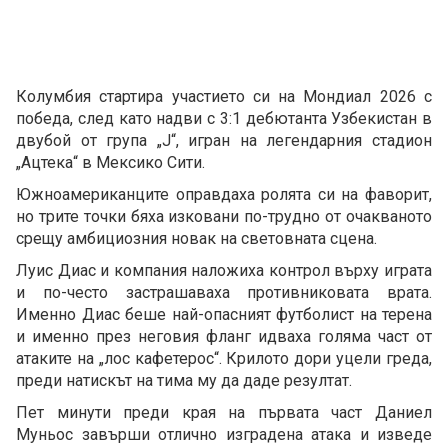
Колумбия стартира участието си на Мондиал 2026 с
победа, след като надви с 3:1 дебютанта Узбекистан в
двубой от група „J“, игран на легендарния стадион
„Ацтека“ в Мексико Сити.
Южноамериканците оправдаха ролята си на фаворит,
но трите точки бяха изковани по-трудно от очакваното
срещу амбициозния новак на световната сцена.
Луис Диас и компания наложиха контрол върху играта
и по-често застрашаваха противниковата врата.
Именно Диас беше най-опасният футболист на терена
и именно през неговия фланг идваха голяма част от
атаките на „лос кафетерос“. Крилото дори уцели греда,
преди натискът на тима му да даде резултат.
Пет минути преди края на първата част Даниел
Муньос завърши отлично изградена атака и изведе