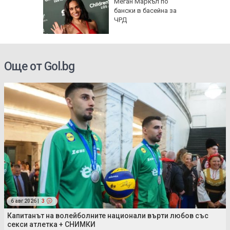
о се
Меган Маркъл по
кво
бански в басейна за
оти
ЧРД
Още от Gol.bg
6 авг 2026 |
3
Капитанът на волейболните национали върти любов със
секси атлетка + СНИМКИ