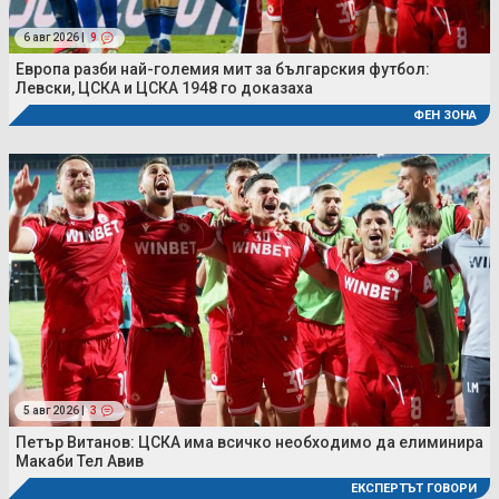
6 авг 2026 |
9
Европа разби най-големия мит за българския футбол:
Левски, ЦСКА и ЦСКА 1948 го доказаха
ФЕН ЗОНА
5 авг 2026 |
3
Петър Витанов: ЦСКА има всичко необходимо да елиминира
Макаби Тел Авив
ЕКСПЕРТЪТ ГОВОРИ