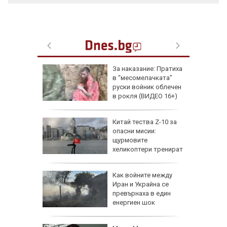
еги: Как
За наказание: Пратиха
в “месомелачката”
да
руски войник облечен
 хората?
в рокля (ВИДЕО 16+)
Китай тества Z-10 за
опасни мисии:
щурмовите
хеликоптери тренират
полети под радара
Как войните между
Иран и Украйна се
превърнаха в един
енергиен шок