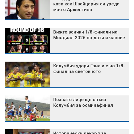
каза как Швейцария си уреди
мач с Аржентина
Вижте всички 1/8-финали на
Мондиал 2026 по дати и часове
Колумбия удари Гана и е на 1/8-
финал на световното
Познато лице ще спъва
Колумбия за осминафинал
Исторически рекорд за