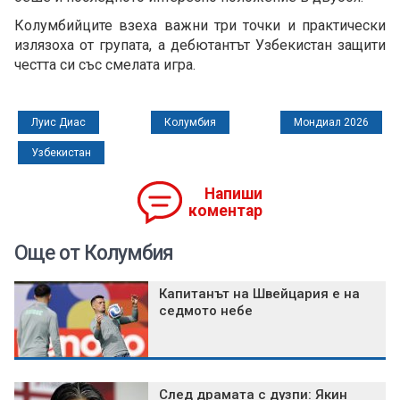
Колумбийците взеха важни три точки и практически
излязоха от групата, а дебютантът Узбекистан защити
честта си със смелата игра.
Луис Диас
Колумбия
Мондиал 2026
Узбекистан
Напиши
коментар
Още от Колумбия
Капитанът на Швейцария е на
седмото небе
След драмата с дузпи: Якин