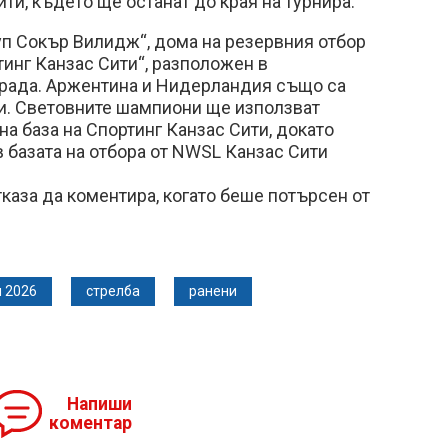
ти, където ще останат до края на турнира.
уп Сокър Вилидж“, дома на резервния отбор
тинг Канзас Сити“, разположен в
 града. Аржентина и Нидерландия също са
ти. Световните шампиони ще използват
а база на Спортинг Канзас Сити, докато
в базата на отбора от NWSL Канзас Сити
каза да коментира, когато беше потърсен от
 2026
стрелба
ранени
Напиши
коментар