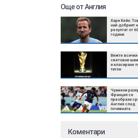
Още от Англия
Хари Кейн: То
най-добрият 
резултат от 6
години
Вижте всички
световни шам
и класиране п
титли
Чуамени разк
Франция се
преобрази с
Англия след
почивката
Коментари