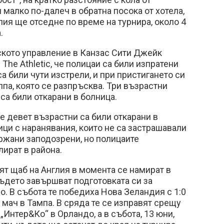
 малко по-далеч в обратна посока от хотела,
лия ще отседне по време на турнира, около 4
.
ското управление в Канзас Сити Джейк
The Athletic, че полицаи са били изпратени
са били чути изстрели, и при пристигането си
лпа, която се разпръсква. Три възрастни
са били откарани в болница.
че девет възрастни са били откарани в
ци с наранявания, които не са застрашавали
ржани заподозрени, но полицаите
ират в района.
ят щаб на Англия в момента се намират в
ъдето завършват подготовката си за
. В събота те победиха Нова Зеландия с 1:0
 мач в Тампа. В сряда те се изправят срещу
„Интер&Ко“ в Орландо, а в събота, 13 юни,