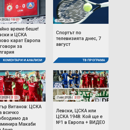
г 2026 |
10
7 авг 2026
айно време беше!
Спортът по
вски и ЦСКА
телевизията днес, 7
ново карат Европа
август
 говори за
лгария
ТВ ПРОГРАМА
КОМЕНТАРИ И АНАЛИЗИ
г 2026 |
3
7 авг 2026 |
2
тър Витанов: ЦСКА
Левски, ЦСКА или
а всичко
ЦСКА 1948: Кой ще е
обходимо да
№1 в Европа + ВИДЕО
иминира Макаби
л Авив