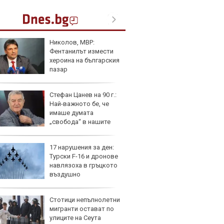
Николов, МВР:
Пет с
Фентанилът измести
Mazda
хероина на българския
пазар
Стефан Цанев на 90 г.:
Защо 
Най-важното бе, че
замес
имаше думата
спира
„свобода“ в нашите
ве
17 нарушения за ден:
Над м
Турски F-16 и дронове
Tesla 
навлязоха в гръцкото
разпа
въздушно
окачв
ранство
Стотици непълнолетни
Герма
мигранти остават по
Ferrari
улиците на Сеута