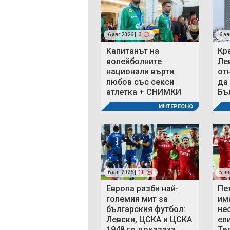
6 авг 2026 |
3
6 ав
Капитанът на
Кр
волейболните
Ле
национали върти
от
любов със секси
да
атлетка + СНИМКИ
Бъ
ИНТЕРЕСНО
6 авг 2026 |
10
5 ав
Европа разби най-
Пе
големия мит за
им
българския футбол:
не
Левски, ЦСКА и ЦСКА
ел
1948 го доказаха
Те