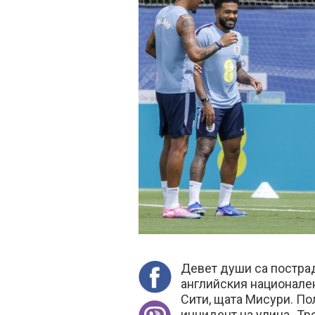
Девет души са пострад
английския национален
Сити, щата Мисури. По
инцидент на улица „Тро