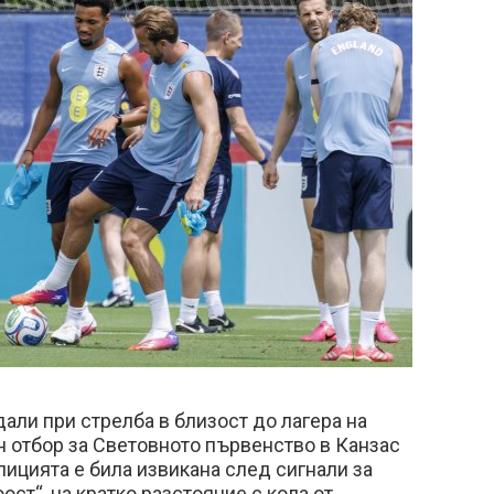
али при стрелба в близост до лагера на
 отбор за Световното първенство в Канзас
лицията е била извикана след сигнали за
ост“, на кратко разстояние с кола от