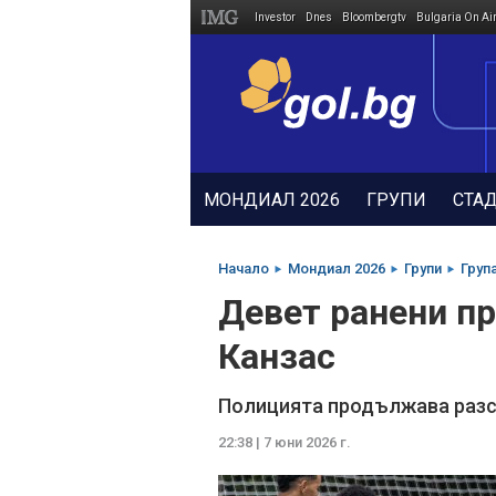
Investor
Dnes
Bloombergtv
Bulgaria On Ai
Megavselena.bg
МОНДИАЛ 2026
ГРУПИ
СТА
Начало
Мондиал 2026
Групи
Група
Девет ранени пр
Канзас
Полицията продължава разс
22:38 | 7 юни 2026 г.