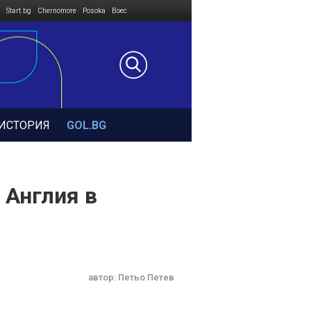
Start.bg
Chernomore
Posoka
Boec
ИСТОРИЯ
GOL.BG
 Англия в
автор:
Петьо Петев