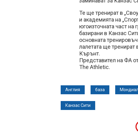
заминават за Канзас Си
Те ще тренират в „Сво
и академията на „Спор
югоизточната част на
базирани в Канзас Си
основната тренировъчн
лалетата ще тренират 
Кърънт.
Представител на ФА от
The Athletic.
Англия
база
Мондиал
Канзас Сити