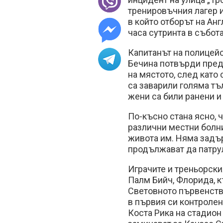
тренировъчния лагер и
в който отборът на Анг
часа сутринта в събота
Капитанът на полицей
Бечина потвърди пред 
на мястото, след като 
са заварили голяма тъ
жени са били ранени и 
По-късно стана ясно, 
различни местни болни
живота им. Няма задъ
продължават да патрул
Играчите и треньорски
Палм Бийч, Флорида, к
Световното първенство
в първия си контролен
Коста Рика на стадион 