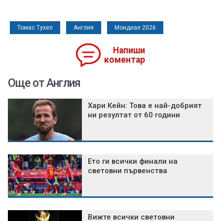
Томас Тухел
Англия
Мондиал 2026
Напиши
коментар
Още от Англия
Хари Кейн: Това е най-добрият
ни резултат от 60 години
Ето ги всички финали на
световни първенства
Вижте всички световни