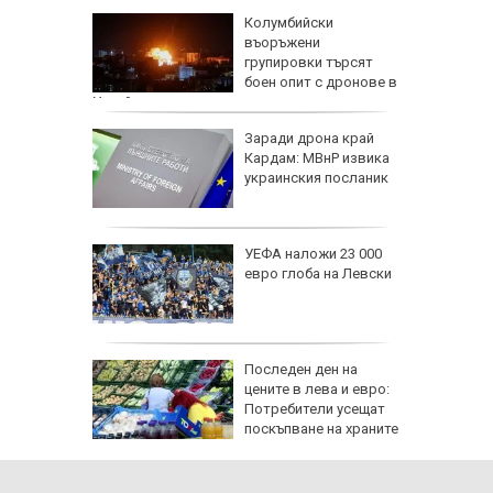
че
Колумбийски
е
въоръжени
он към
групировки търсят
боен опит с дронове в
Украйна
и чичо
Заради дрона край
ол в
Кардам: МВнР извика
дско
украинския посланик
арва
УЕФА наложи 23 000
имптоми
евро глоба на Левски
е
: В
Последен ден на
чти
цените в лева и евро:
а си
Потребители усещат
инги за
поскъпване на храните