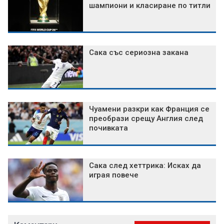
шампиони и класиране по титли
Сака със сериозна закана
Чуамени разкри как Франция се
преобрази срещу Англия след
почивката
Сака след хеттрика: Исках да
играя повече