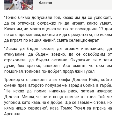
блестят
"Точно бяхме допуснали гол, казах им да се успокоят,
да се отпуснат, окуражих ги да играят, както умеят.
Казах им, че моята оценка за тях от последните 17 дни
не се е променила, какъвто и да е резултатът, но искам
да играят по нашия начин", смята селекционерът.
"Исках да бъдат смели, да играем интензивно, да
атакуваме, да бъдем заедно, да се освободим от
страховете, да бъдем активни. Окуражих ги с тези
думи, бях кратък, спокоен. Ако смятат, че съм им
помогнал, толкова по-добре", продължи Тухел.
Треньорът е спокоен и за халфа Деклан Райс, който
смени през второто полувреме заради болка в гърба.
"Не исках да поема никакъв риск, затова изкарах
Деклан. Мисля, че не е нещо повече от това. Той ме
успокои, като каза, че е добре. Ще се заемем с това, но
няма нищо сериозно", каза Томас Тухел за играча на
Арсенал.