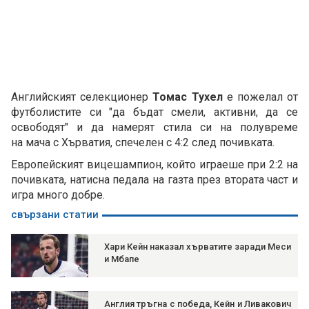
Английският селекционер
Томас Тухел
е пожелал от
футболистите си "да бъдат смели, активни, да се
освободят" и да намерят стила си на полувреме
на мача с Хърватия, спечелен с 4:2 след почивката.
Европейският вицешампион, който играеше при 2:2 на
почивката, натисна педала на газта през втората част и
игра много добре.
свързани статии
Хари Кейн наказал хърватите заради Меси
и Мбапе
Англия тръгна с победа, Кейн и Ливакович