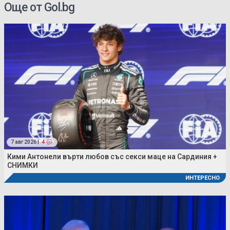
Още от Gol.bg
7 авг 2026 |
4
Кими Антонели върти любов със секси маце на Сардиния +
СНИМКИ
ИНТЕРЕСНО