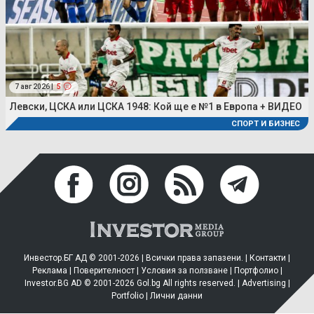
7 авг 2026 |
5
Левски, ЦСКА или ЦСКА 1948: Кой ще е №1 в Европа + ВИДЕО
СПОРТ И БИЗНЕС
Инвестор.БГ АД © 2001-2026 | Всички права запазени. |
Контакти
|
Реклама
|
Поверителност
|
Условия за ползване
|
Портфолио
|
Investor.BG AD © 2001-2026 Gol.bg All rights reserved. |
Advertising
|
Portfolio
|
Лични данни