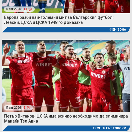
6 авг 2026 |
11
Европа разби най-големия мит за българския футбол:
Левски, ЦСКА и ЦСКА 1948 го доказаха
ФЕН ЗОНА
5 авг 2026 |
3
Петър Витанов: ЦСКА има всичко необходимо да елиминира
Макаби Тел Авив
ЕКСПЕРТЪТ ГОВОРИ