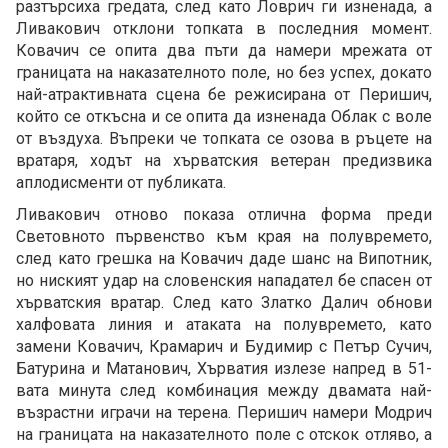
разтърсиха гредата, след като Ловрич ги изненада, а
Ливакович отклони топката в последния момент.
Ковачич се опита два пъти да намери мрежата от
границата на наказателното поле, но без успех, докато
най-атрактивната сцена бе режисирана от Перишич,
който се откъсна и се опита да изненада Облак с воле
от въздуха. Въпреки че топката се озова в ръцете на
вратаря, ходът на хърватския ветеран предизвика
аплодисменти от публиката.
Ливакович отново показа отлична форма преди
Световното първенство към края на полувремето,
след като грешка на Ковачич даде шанс на Випотник,
но ниският удар на словенския нападател бе спасен от
хърватския вратар. След като Златко Далич обнови
халфовата линия и атаката на полувремето, като
замени Ковачич, Крамарич и Будимир с Петър Сучич,
Батурина и Матанович, Хърватия излезе напред в 51-
вата минута след комбинация между двамата най-
възрастни играчи на терена. Перишич намери Модрич
на границата на наказателното поле с отскок отляво, а