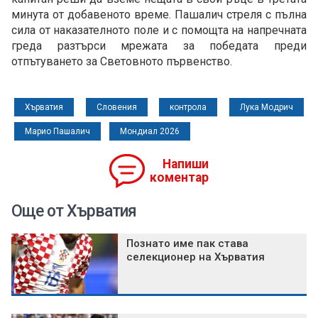
минута от добавеното време. Пашалич стреля с пълна
сила от наказателното поле и с помощта на напречната
греда разтърси мрежата за победата преди
отпътуването за Световното първенство.
Хърватия
Словения
контрола
Лука Модрич
Марио Пашалич
Мондиал 2026
Напиши
коментар
Още от Хърватия
Познато име пак става
селекционер на Хърватия