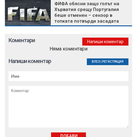
ФИФА обясни защо голът на
Хърватия срещу Португалия
беше отменен – сензор в
топката потвърди засадата
Коментари
Напиши коментар
Няма коментари
Напиши коментар
ВЛЕЗ
|
РЕГИСТРАЦИЯ
ДОБАВИ