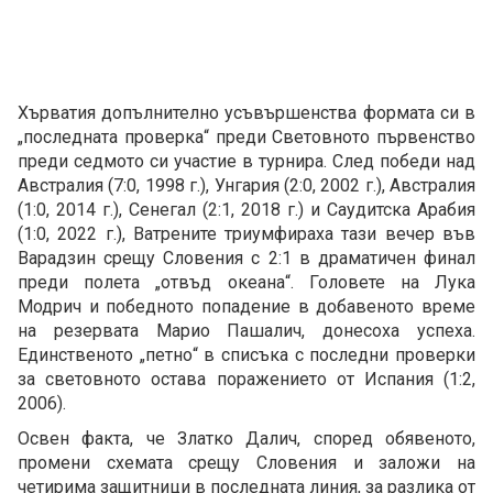
Хърватия допълнително усъвършенства формата си в
„последната проверка“ преди Световното първенство
преди седмото си участие в турнира. След победи над
Австралия (7:0, 1998 г.), Унгария (2:0, 2002 г.), Австралия
(1:0, 2014 г.), Сенегал (2:1, 2018 г.) и Саудитска Арабия
(1:0, 2022 г.), Ватрените триумфираха тази вечер във
Варадзин срещу Словения с 2:1 в драматичен финал
преди полета „отвъд океана“. Головете на Лука
Модрич и победното попадение в добавеното време
на резервата Марио Пашалич, донесоха успеха.
Единственото „петно“ в списъка с последни проверки
за световното остава поражението от Испания (1:2,
2006).
Освен факта, че Златко Далич, според обявеното,
промени схемата срещу Словения и заложи на
четирима защитници в последната линия, за разлика от