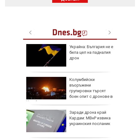
че
Украйна: България не е
е
била цел на падналия
он към
дрон
и чичо
Колумбийски
ол в
въоръжени
дско
групировки търсят
боен опит с дронове в
Украйна
арва
Заради дрона край
имптоми
Кардам: МВнР извика
украинския посланик
е