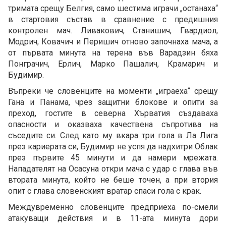
тримата срещу Белгия, само шестима играчи „останаха“
в стартовия състав в сравнение с предишния
контролен мач. Ливакович, Станишич, Гвардиол,
Модрич, Ковачич и Перишич отново започнаха мача, а
от първата минута на терена във Варадзин бяха
Понграчич, Ерлич, Марко Пашалич, Крамарич и
Будимир.
Въпреки че словенците на моменти „играеха“ срещу
Гана и Панама, чрез защитни блокове и опити за
преход, гостите в северна Хърватия създаваха
опасности и оказваха качествена съпротива на
съседите си. След като му вкара три гола в Ла Лига
през кариерата си, Будимир не успя да надхитри Облак
през първите 45 минути и да намери мрежата.
Нападателят на Осасуна откри мача с удар с глава във
втората минута, който не беше точен, а при втория
опит с глава словенският вратар спаси гола с крак.
Междувременно словенците предприеха по-смели
атакуващи действия и в 11-ата минута дори