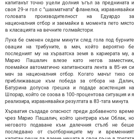
капитанът точно уцели долния ъгъл за преднината и
своя 29-и гол с "шахматната" фланелка, изравнявайки
головата производителност на Едуардо за
националния отбор и заемайки в момента пето място
в класацията на вечните голмайстори.
Лука бе сменен седем минути след гола под бурните
овации на трибуните, в мач, който вероятно бе
последният му на хърватска земя в кариерата му, а
Марио Пашалич влезе като негов заместник,
поемайки автоматично капитанската лента в 85-ия си
мач за националния отбор. Когато мачът тихо се
приближаваше към победа за отбора на Далич,
Батурина допусна грешка и подаде асистенция на
Шпорар, който се озова в 100-процентова ситуация и я
реализира, изравнявайки резултата в 83-тата минута.
Хърватия създаде опасност преди добавеното време
чрез Марио Пашалич, който центрира към Облак, но
неговото подаване към далечния стълб не беше
последвано от съотборниците му и временният
капитан реши да вземе нещата в свои ръце в третата