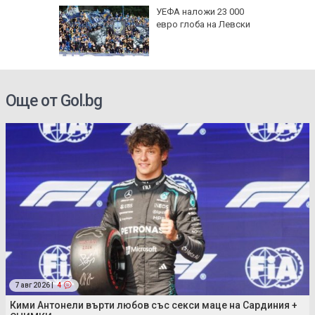
: В
УЕФА наложи 23 000
чти
евро глоба на Левски
а си
инги за
Още от Gol.bg
7 авг 2026 |
4
Кими Антонели върти любов със секси маце на Сардиния +