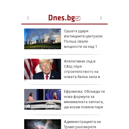
Смяната
Сушата удари
в МВР не
въглищните централи:
порочна
Полша свали
мощности за над 1
милион домакинства
роматни
Апелативен съд в
и
САЩ спря
строителството на
новата бална зала в
Белия дом
 часа и
Ефремова: Обсъжда се
евно:
нова формула за
мрежата
минималната заплата,
ще искам повече пари
за майките
емова:
Администрацията на
заплата
Тръмп разсекрети