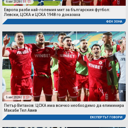
6 авг 2026 |
11
Европа разби най-големия мит за българския футбол:
Левски, ЦСКА и ЦСКА 1948 го доказаха
ФЕН ЗОНА
5 авг 2026 |
3
Петър Витанов: ЦСКА има всичко необходимо да елиминира
Макаби Тел Авив
ЕКСПЕРТЪТ ГОВОРИ