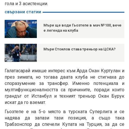
гола и 3 асистенции.
свързани статии
Мъри ще води Гьозтепе в мач №100, вече
е легенда на клуба
Мъри Стоилов става треньор на ЦСКА?
Галатасарай имаше интерес към Арда Окан Куртулан и
през зимата, но тогава двата клуба не стигнаха до
споразумение за трансфер. Именно потенциала и
мултифункционалността са причините, поради които
грандът от Истанбул и техният треньор Окан Бурук
искат да го вземат.
Гьозтепе е на 5-о място в турската Суперлига и се
надява да запази тази позиция, а също така
Трабзонспор да спечели Купата на Турция, за да се