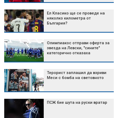
Ел Класико ще се проведе на
няколко километра от
България?
Олимпиакос отправи оферта за
звезда на Левски, "сините"
категорично отказаха
Терорист заплашил да взриви
Меси с бомба на световното
ПСЖ бие шута на руски вратар