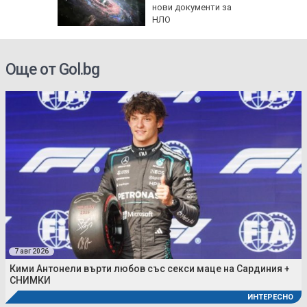
20 евро,
нови документи за
ече
НЛО
Още от Gol.bg
7 авг 2026
Кими Антонели върти любов със секси маце на Сардиния +
СНИМКИ
ИНТЕРЕСНО