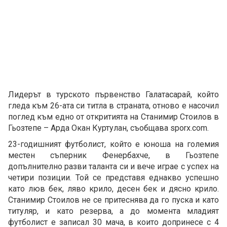
Лидерът в турското първенство Галатасарай, който
гледа към 26-ата си титла в страната, отново е насочил
поглед към едно от откритията на Станимир Стоилов в
Гьозтепе – Арда Окан Куртулан, съобщава sporx.com.
23-годишният футболист, който е юноша на големия
местен съперник Фенербахче, в Гьозтепе
допълнително разви таланта си и вече играе с успех на
четири позиции. Той се представя еднакво успешно
като люв бек, ляво крило, десен бек и дясно крило.
Станимир Стоилов не се притеснява да го пуска и като
титуляр, и като резерва, а до момента младият
футболист е записал 30 мача, в които допринесе с 4