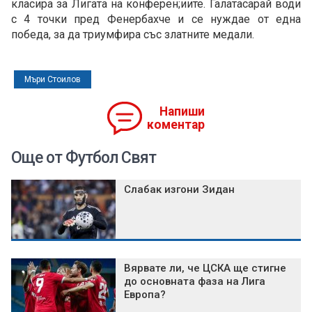
класира за Лигата на конферен;иите. Галатасарай води
с 4 точки пред Фенербахче и се нуждае от една
победа, за да триумфира със златните медали.
Мъри Стоилов
Напиши
коментар
Още от Футбол Свят
Слабак изгони Зидан
Вярвате ли, че ЦСКА ще стигне
до основната фаза на Лига
Европа?