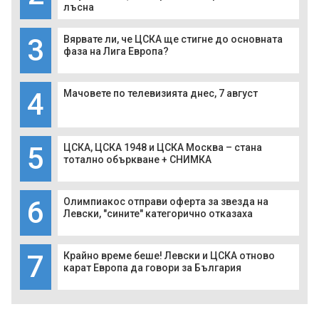
лъсна
3
Вярвате ли, че ЦСКА ще стигне до основната
фаза на Лига Европа?
4
Мачовете по телевизията днес, 7 август
5
ЦСКА, ЦСКА 1948 и ЦСКА Москва – стана
тотално объркване + СНИМКА
6
Олимпиакос отправи оферта за звезда на
Левски, "сините" категорично отказаха
7
Крайно време беше! Левски и ЦСКА отново
карат Европа да говори за България