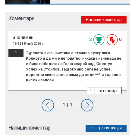
Коментари
Напиши коментар
анонимен
2
0
16:32 | 8 май 2026 г.
1
Турската лига наистина е станала суперлига.
Колкото и да ми е неприятно, никаква изненада не
е била победата на Галатасарай над Ювентус.
Успех на Стоилов, защото ако сега не успее,
вероятно никога вече няма да води *** с толкова
високи залози.
!
отговор
Напиши коментар
ВЛЕЗ
|
РЕГИСТРАЦИЯ