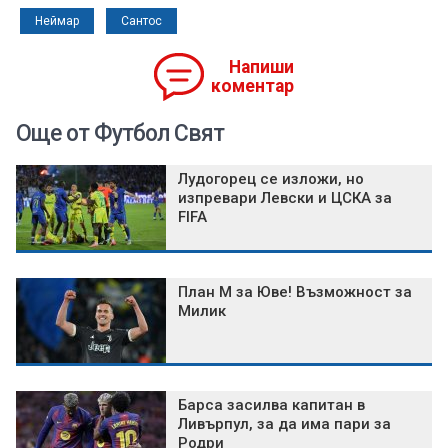
Неймар
Сантос
Напиши
коментар
Още от Футбол Свят
Лудогорец се изложи, но
изпревари Левски и ЦСКА за
FIFA
План М за Юве! Възможност за
Милик
Барса засилва капитан в
Ливърпул, за да има пари за
Родри