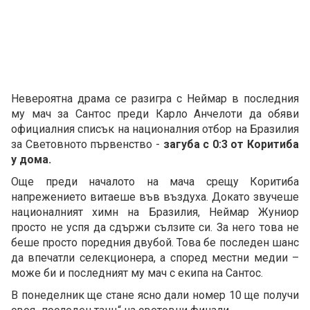
Невероятна драма се разигра с Неймар в последния
му мач за Сантос преди Карло Анчелоти да обяви
официалния списък на националния отбор на Бразилия
за Световното първенство -
загуба с 0:3 от Коритиба
у дома.
Още преди началото на мача срещу Коритиба
напрежението витаеше във въздуха. Докато звучеше
националният химн на Бразилия, Неймар Жуниор
просто не успя да сдържи сълзите си. За него това не
беше просто поредния двубой. Това бе последен шанс
да впечатли селекционера, а според местни медии –
може би и последният му мач с екипа на Сантос.
В понеделник ще стане ясно дали номер 10 ще получи