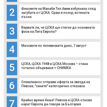
2
Феновете на Макаби Тел Авив избухнаха след
загубата от ЦСКА: Срам и позор, истината
лъсна
3
Вярвате ли, че ЦСКА ще стигне до основната
фаза на Лига Европа?
4
Мачовете по телевизията днес, 7 август
5
ЦСКА, ЦСКА 1948 и ЦСКА Москва – стана
тотално объркване + СНИМКА
6
Олимпиакос отправи оферта за звезда на
Левски, "сините" категорично отказаха
7
Крайно време беше! Левски и ЦСКА отново
карат Европа да говори за България