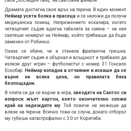
своя „последен танц“ на световни финали.
Драмата достигна своя връх на терена. В един момент
Неймар усети болка в прасеца
и се наложи да получи
медицинска помощ. Напрежението ескалира, когато
четвъртият съдия вдигна табелата за смяна – на нея
светеше номерът на Неймар, който трябваше да бъде
заменен от Робиньо.
Оказа се обаче, че е станала фрапантна грешка.
Четвъртият съдия е объркал и всъщност е трябвало да
излезе друг играч – футболистът с номер 31 Гонсало
Ескобар.
Неймар изпадна в отчаяние и искаше да се
върне на всяка цена, но правилата бяха
безпощадни.
В опита си да се върне в игра,
звездата на Сантос си
изпроси жълт картон, което окончателно сложи
край на надеждите му
. Той повече не можеше да
влезе на терена. Всичко това се случи, докато отборът
му губеше катастрофално с 3:0 от Коритиба.