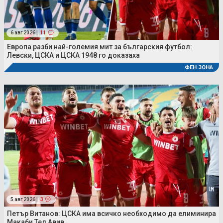
6 авг 2026 |
11
Европа разби най-големия мит за българския футбол:
Левски, ЦСКА и ЦСКА 1948 го доказаха
ФЕН ЗОНА
5 авг 2026 |
3
Петър Витанов: ЦСКА има всичко необходимо да елиминира
Макаби Тел Авив