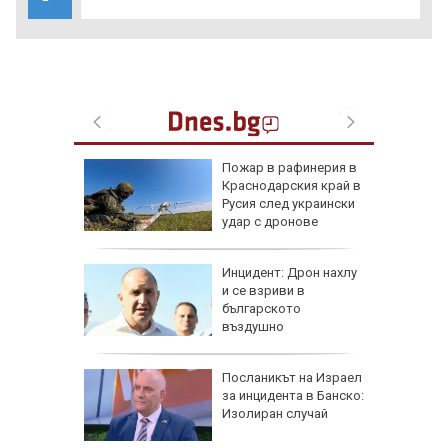
рселона"
Пожар в рафинерия в
се
Краснодарския край в
Роналд
Русия след украински
удар с дронове
 в
Инцидент: Дрон нахлу
и се взриви в
българското
о
въздушно
пространство
рна на
Посланикът на Израел
де
за инцидента в Банско:
ничен
Изолиран случай