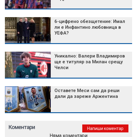
6-цифрено обезщетение: Имал
ли е Инфантино любовница в
УЕФА?
Уникално: Валери Владимиров
ще е титуляр за Милан срещу
Челси
Оставете Меси сам да реши
дали да зареже Аржентина
Коментари
Напиши коментар
Няма коментари