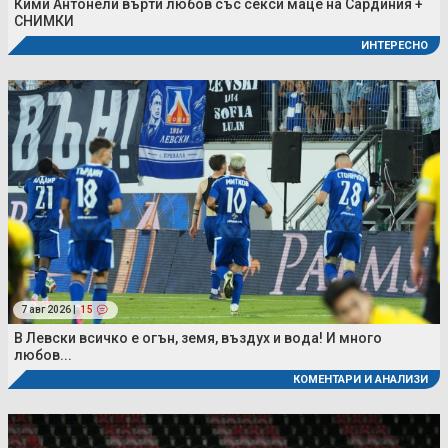
Кими Антонели върти любов със секси маце на Сардиния +
СНИМКИ
ИНТЕРЕСНО
7 авг 2026 |
15
В Левски всичко е огън, земя, въздух и вода! И много
любов...
КОМЕНТАРИ И АНАЛИЗИ