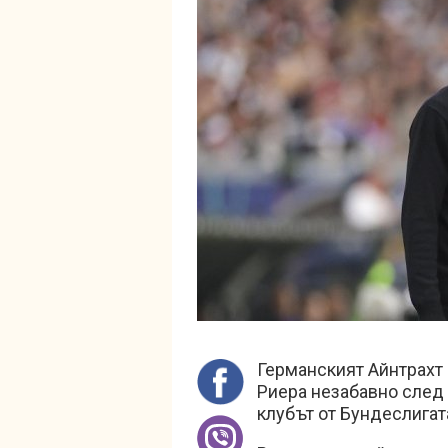
Германският Айнтрахт
Риера незабавно след 
клубът от Бундеслигат