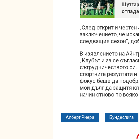
Щутгар
отпада
„След открит и честен
заключението, че иска
следващия сезон“, доб
В изявлението на Айнт
„Клубът и аз се съгла
сътрудничеството си. 
спортните резултати и
фокус беше да подобря 
мой дълг да защитя кл
начин отново по всяко
Алберт Риера
Бундеслига