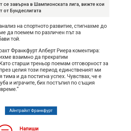
т се завърна в Шампионската лига, вижте кои
т от Бундеслигата
 анализ на спортното развитие, стигнахме до
ме да поемем по различен път за
ави той.
рахт Франкфурт Алберт Риера коментира:
сихме взаимно да прекратим
Като старши треньор поемам отговорност за
 през целия този период единственият ми
тима и да постигна успех. Чувствах, че е
уба и играчите, бих постъпил по същия
 време.“
Айнтрайхт Франкфурт
Напиши