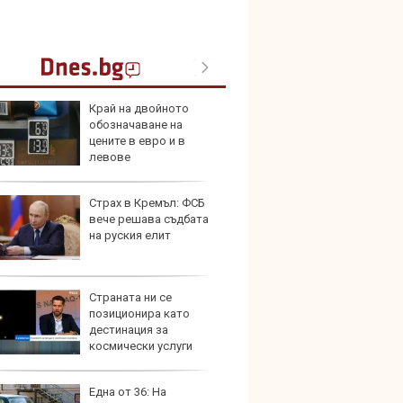
Край на двойното
Toyota
обозначаване на
999 9
цените в евро и в
търси
левове
Страх в Кремъл: ФСБ
Защо 
вече решава съдбата
остав
на руския елит
жегат
Страната ни се
Автом
позиционира като
под з
дестинация за
на дв
космически услуги
Една от 36: На
Карав