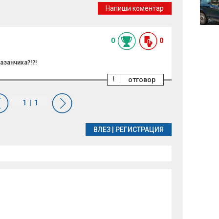
август: Какво носи
Напиши коментар
денят на Св. Мирон и
какво не бива да
правим
0
0
азанчиха?!?!
!
отговор
ВЛЕЗ
|
РЕГИСТРАЦИЯ