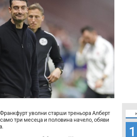
 Франкфурт уволни старши треньора Алберт
само три месеца и половина начело, обяви
а.
1