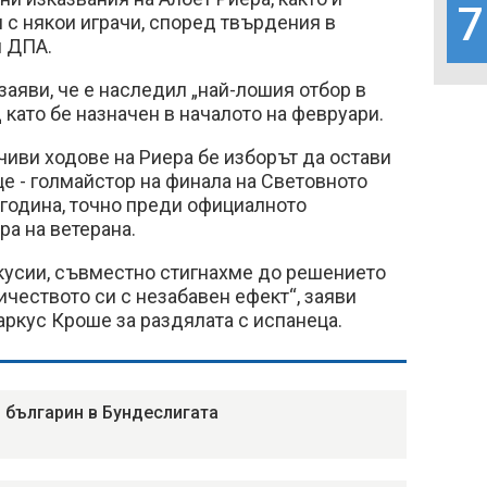
7
 с някои играчи, според твърдения в
я ДПА.
заяви, че е наследил „най-лошия отбор в
 като бе назначен в началото на февруари.
иви ходове на Риера бе изборът да остави
це - голмайстор на финала на Световното
 година, точно преди официалното
а на ветерана.
кусии, съвместно стигнахме до решението
чеството си с незабавен ефект“, заяви
ркус Кроше за раздялата с испанеца.
 българин в Бундеслигата