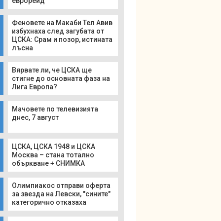
еврорейд
Феновете на Макаби Тел Авив
избухнаха след загубата от
ЦСКА: Срам и позор, истината
лъсна
Вярвате ли, че ЦСКА ще
стигне до основната фаза на
Лига Европа?
Мачовете по телевизията
днес, 7 август
ЦСКА, ЦСКА 1948 и ЦСКА
Москва – стана тотално
объркване + СНИМКА
Олимпиакос отправи оферта
за звезда на Левски, "сините"
категорично отказаха