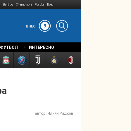
Start.bg
Chernomore
Posoka
Boec
9
ДНЕС
 ФУТБОЛ
ИНТЕРЕСНО
ра
автор:
Илиян Радков