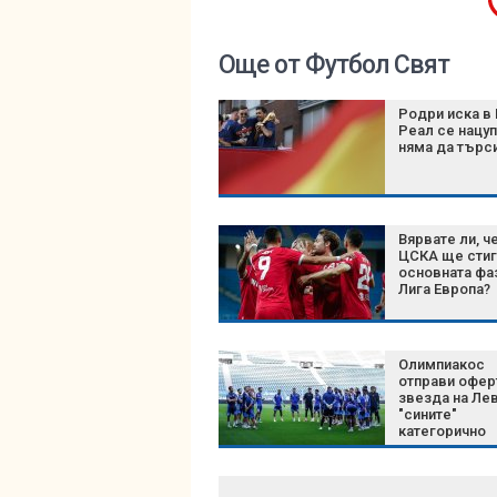
Още от Футбол Свят
Родри иска в 
Реал се нацуп
няма да търс
Вярвате ли, ч
ЦСКА ще стиг
основната фа
Лига Европа?
Олимпиакос
отправи офер
звезда на Лев
"сините"
категорично
отказаха