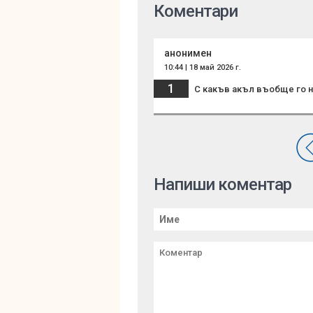
Коментари
анонимен
10:44 | 18 май 2026 г.
1
С какъв акъл въобще го н
Напиши коментар