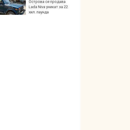
Острова се продава
най-г
Lada Niva уникат за 22
недос
хил. паунда
елект