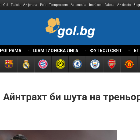
r
Gol
Tialoto
Az-jenata
Puls
Teenproblem
Automedia
Imoti.net
Rabota
Az-deteto
Blog
ПРОГРАМА
ШАМПИОНСКА ЛИГА
ФУТБОЛ СВЯТ
БГ
 Айнтрахт би шута на треньо