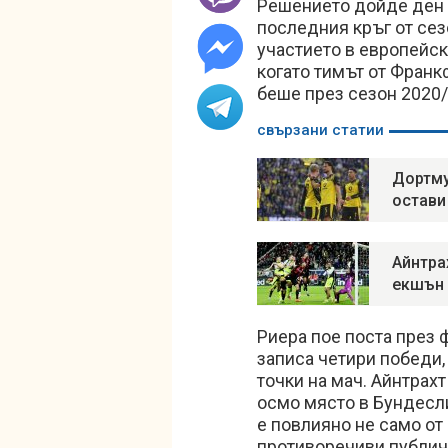
Решението дойде ден 
последния кръг от сез
участието в европейск
когато тимът от Франкф
беше през сезон 2020/
свързани статии
Дортму
остави
Айнтра
екшън
Риера пое поста през 
записа четири победи, 
точки на мач. Айнтрах
осмо място в Бундесли
е повлияно не само от 
противоречиви публичн