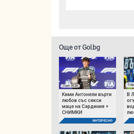
Още от Gol.bg
7 ав
7 авг 2026
Кими Антонели върти
В 
любов със секси
ог
маце на Сардиния +
во
СНИМКИ
люб
ИНТЕРЕСНО