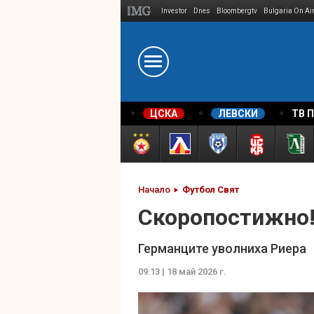
Investor
Dnes
Bloombergtv
Bulgaria On Ai
Megavselena.bg
ЦСКА
ЛЕВСКИ
ТВ 
Начало
Футбол Свят
Скоропостижно!
Германците уволниха Риера
09:13 | 18 май 2026 г.