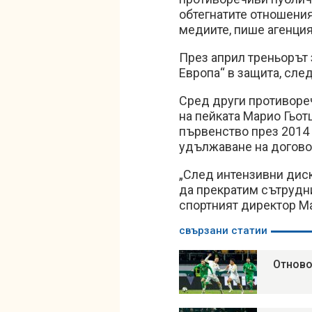
обтегнатите отношения
медиите, пише агенци
През април треньорът 
Европа“ в защита, след
Сред други противореч
на пейката Марио Гьот
първенство през 2014
удължаване на договор
„След интензивни дис
да прекратим сътрудни
спортният директор Ма
свързани статии
Отново