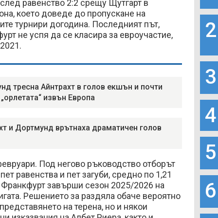
след равенство 2:2 срещу Щутгарт в
она, което доведе до пропускане на
2
ите турнири догодина. Последният път,
урт не успя да се класира за евроучастие,
2021.
3
нд тресна Айнтрахт в голов екшън и почти
 „орлетата“ извън Европа
4
хт и Дортмунд врътнаха драматичен голов
5
февруари. Под негово ръководство отборът
пет равенства и пет загуби, средно по 1,21
6
т Франкфурт завърши сезон 2025/2026 на
гата. Решението за раздяла обаче вероятно
представянето на терена, но и някои
и изказвания на Албет Риера, както и