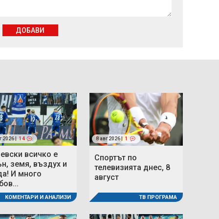
ДОБАВИ
г 2026 |
14
8 авг 2026 |
1
Левски всичко е
Спортът по
ън, земя, въздух и
телевизията днес, 8
да! И много
август
ов...
ТВ ПРОГРАМА
КОМЕНТАРИ И АНАЛИЗИ