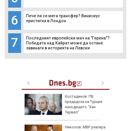
6
Пече ли се мега трансфер? Винисиус
пристигна в Лондон
7
Последният европейски мач на "Герена"?
Победата над Кайрат може да остане
завинаги в историята на Левски
ична
Костадинов: ПБ
ърши с
предадоха на Турция
рофа
находището “Хан
потамо
Тервел”
е
Николов: МВР реагира