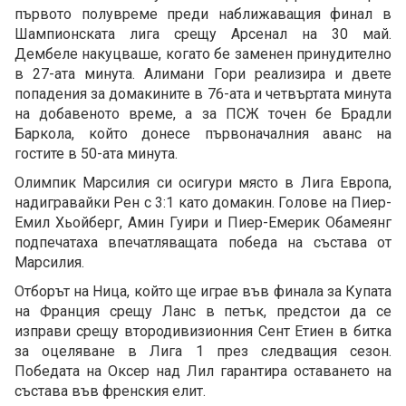
първото полувреме преди наближаващия финал в
Шампионската лига срещу Арсенал на 30 май.
Дембеле накуцваше, когато бе заменен принудително
в 27-ата минута. Алимани Гори реализира и двете
попадения за домакините в 76-ата и четвъртата минута
на добавеното време, а за ПСЖ точен бе Брадли
Баркола, който донесе първоначалния аванс на
гостите в 50-ата минута.
Олимпик Марсилия си осигури място в Лига Европа,
надигравайки Рен с 3:1 като домакин. Голове на Пиер-
Емил Хьойберг, Амин Гуири и Пиер-Емерик Обамеянг
подпечатаха впечатляващата победа на състава от
Марсилия.
Отборът на Ница, който ще играе във финала за Купата
на Франция срещу Ланс в петък, предстои да се
изправи срещу втородивизионния Сент Етиен в битка
за оцеляване в Лига 1 през следващия сезон.
Победата на Оксер над Лил гарантира оставането на
състава във френския елит.