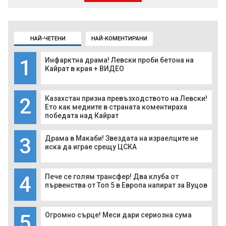
НАЙ-ЧЕТЕНИ
НАЙ-КОМЕНТИРАНИ
1
Инфарктна драма! Левски проби бетона на
Кайрат в края + ВИДЕО
2
Казахстан призна превъзходството на Левски!
Ето как медиите в страната коментираха
победата над Кайрат
3
Драма в Макаби! Звездата на израелците не
иска да играе срещу ЦСКА
4
Пече се голям трансфер! Два клуба от
първенства от Топ 5 в Европа напират за Вуцов
5
Огромно сърце! Меси дари сериозна сума