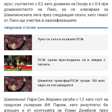
кръг, съответно с 0:2 като домакин на Оксер и с 0:4 при
домакинството на Ланс, но се класираха за
Шампионската лига през следващия сезон, като тимът
от Лион ще участва в квалификациите.
свързани статии
Лучо се скъса за хвали ПСЖ
ПСЖ срази преследвача си и ликува с
титлата
Шеметен трансфер!ПСЖ троши 150 млн.
евро за топ нападател
Шампионът Пари Сен Жермен загуби с 1:2 като гост на
градския съперник ФК Париж, като резултатът бе
влошен и от контузията на Усман Дембеле през