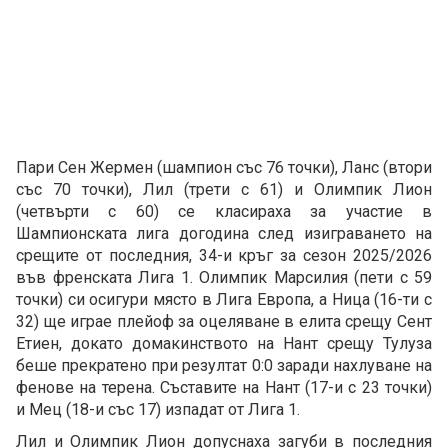
Пари Сен Жермен (шампион със 76 точки), Ланс (втори
със 70 точки), Лил (трети с 61) и Олимпик Лион
(четвърти с 60) се класираха за участие в
Шампионската лига догодина след изиграването на
срещите от последния, 34-и кръг за сезон 2025/2026
във френската Лига 1. Олимпик Марсилия (пети с 59
точки) си осигури място в Лига Европа, а Ница (16-ти с
32) ще играе плейоф за оцеляване в елита срещу Сент
Етиен, докато домакинството на Нант срещу Тулуза
беше прекратено при резултат 0:0 заради нахлуване на
фенове на терена. Съставите на Нант (17-и с 23 точки)
и Мец (18-и със 17) изпадат от Лига 1.
Лил и Олимпик Лион допуснаха загуби в последния