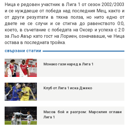
Ница е редовен участник в Лига 1 от сезон 2002/2003
и се нуждаеше от победа над последния Мец, както и
от други резултати в тяхна полза, но нито едно от
двете не се случи и се стигна до равенството 0:0,
което, в съчетание с победата на Оксер и успеха с 2:0
за Льо Авър като гост на Лориен, означаваше, че Ница
остава в последната тройка.
свързани статии
Монако гази наред в Лига 1
Клуб от Лига 1 иска Джеко
Масов бой и разгром: Марсилия оглави
Лига 1