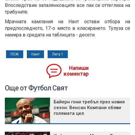
Впоследствие запалянковците все пак се оттеглиха на
трибуните.
Мрачната кампания на Нант остави отбора на
предпоследното, 17-о място в класирането. Тулуза се
намира в средата на таблицата - десети.
ПСЖ
Нант
Лига 1
Напиши
коментар
Още от Футбол Свят
Байерн гони требъл през новия
сезон: Венсан Компани обяви
голямата цел