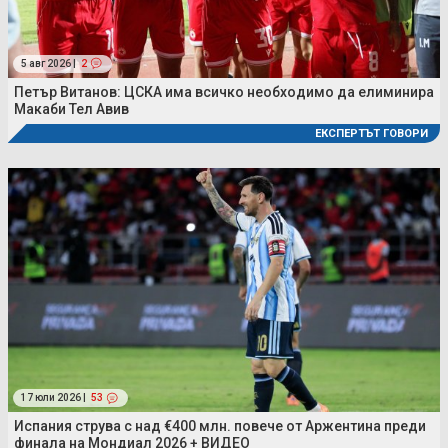
5 авг 2026 |
2
Петър Витанов: ЦСКА има всичко необходимо да елиминира
Макаби Тел Авив
ЕКСПЕРТЪТ ГОВОРИ
17 юли 2026 |
53
Испания струва с над €400 млн. повече от Аржентина преди
финала на Мондиал 2026 + ВИДЕО