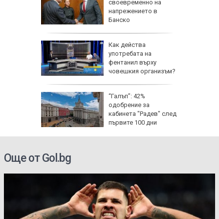
ра
своевременно на
ители на
напрежението в
Банско
Как действа
по
употребата на
ища
фентанил върху
ан
човешкия организъм?
щини:
“Галъп”: 42%
 сянка
одобрение за
те
кабинета "Радев" след
първите 100 дни
управление
Още от Gol.bg