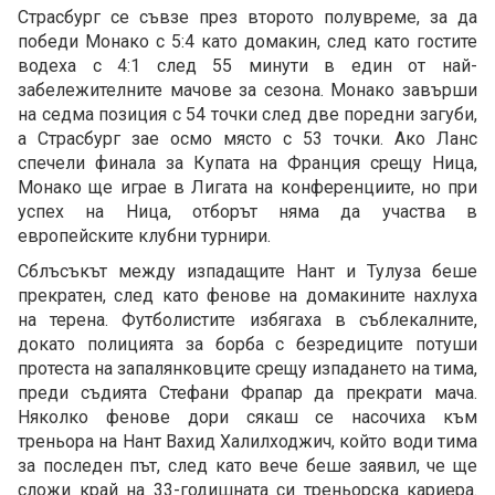
Страсбург се съвзе през второто полувреме, за да
победи Монако с 5:4 като домакин, след като гостите
водеха с 4:1 след 55 минути в един от най-
забележителните мачове за сезона. Монако завърши
на седма позиция с 54 точки след две поредни загуби,
а Страсбург зае осмо място с 53 точки. Ако Ланс
спечели финала за Купата на Франция срещу Ница,
Монако ще играе в Лигата на конференциите, но при
успех на Ница, отборът няма да участва в
европейските клубни турнири.
Сблъсъкът между изпадащите Нант и Тулуза беше
прекратен, след като фенове на домакините нахлуха
на терена. Футболистите избягаха в съблекалните,
докато полицията за борба с безредиците потуши
протеста на запалянковците срещу изпадането на тима,
преди съдията Стефани Фрапар да прекрати мача.
Няколко фенове дори сякаш се насочиха към
треньора на Нант Вахид Халилходжич, който води тима
за последен път, след като вече беше заявил, че ще
сложи край на 33-годишната си треньорска кариера.