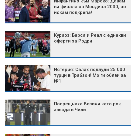
Инфантино към Мароко: Давам
ви финала на Мондиал 2030, но
искам подкрепа!
Куриоз: Барса и Реал с еднакви
оферти за Родри
Истерия: Салах подлуди 25 000
турци в Трабзон! Мо ги обяви за
№1
Посрещнаха Возиня като рок
звезда в Чили