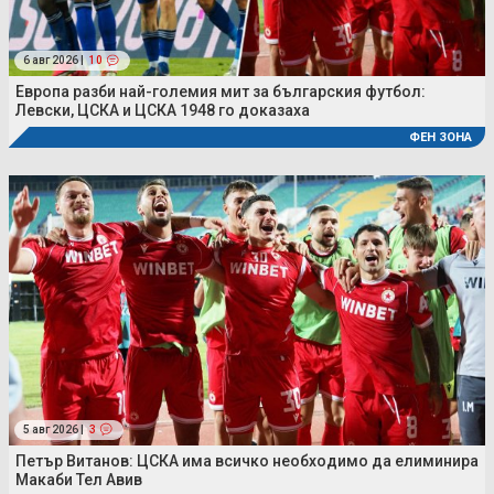
6 авг 2026 |
10
Европа разби най-големия мит за българския футбол:
Левски, ЦСКА и ЦСКА 1948 го доказаха
ФЕН ЗОНА
5 авг 2026 |
3
Петър Витанов: ЦСКА има всичко необходимо да елиминира
Макаби Тел Авив