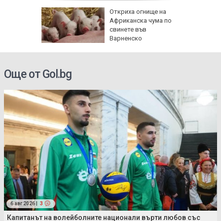
ова
Откриха огнище на
 млн.
Африканска чума по
а на
свинете във
н
Варненско
Още от Gol.bg
6 авг 2026 |
3
Капитанът на волейболните национали върти любов със