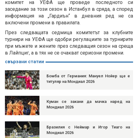
комитет на УЕФА ще проведе последното си
заседание за този сезон в Истанбул в сряда, а според
информация на „Гардиън“ в дневния ред не са
включени промени в правилата.
През следващата седмица комитетът за клубните
турнири на УЕФА ще одобри регулациите за турнирите
при мъжете и жените през следващия сезон на среща
в Лайпциг, а в тях не се очакват сериозни промени.
свързани статии
Бомба от Германия: Мануел Нойер ще е
титуляр на Мондиал 2026
Куман се закани да мачка наред на
Мондиал 2026
Бразилия с Неймар и Игор Тиаго на
Мондиал 2026