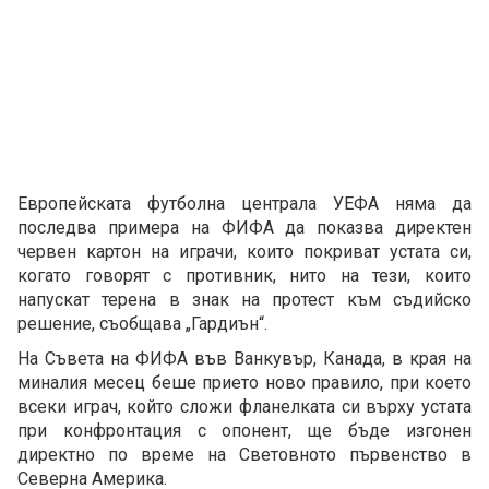
Европейската футболна централа УЕФА няма да
последва примера на ФИФА да показва директен
червен картон на играчи, които покриват устата си,
когато говорят с противник, нито на тези, които
напускат терена в знак на протест към съдийско
решение, съобщава „Гардиън“.
На Съвета на ФИФА във Ванкувър, Канада, в края на
миналия месец беше прието ново правило, при което
всеки играч, който сложи фланелката си върху устата
при конфронтация с опонент, ще бъде изгонен
директно по време на Световното първенство в
Северна Америка.