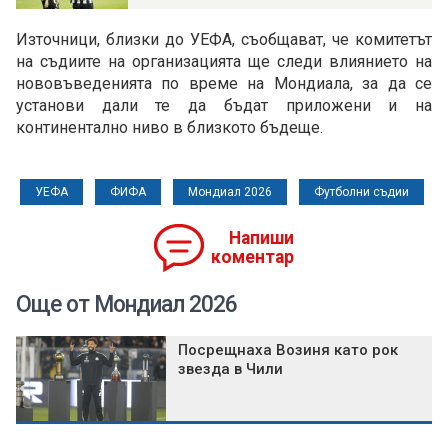
Източници, близки до УЕФА, съобщават, че комитетът
на съдиите на организацията ще следи влиянието на
нововъведенията по време на Мондиала, за да се
установи дали те да бъдат приложени и на
континентално ниво в близкото бъдеще.
УЕФА
ФИФА
Мондиал 2026
Футболни съдии
Напиши
коментар
Още от Мондиал 2026
Посрещнаха Возиня като рок
звезда в Чили