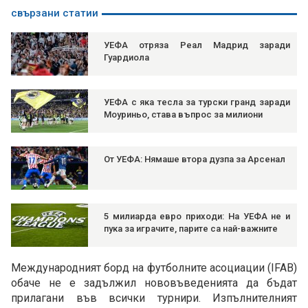
свързани статии
УЕФА отряза Реал Мадрид заради
Гуардиола
УЕФА с яка тесла за турски гранд заради
Моуриньо, става въпрос за милиони
От УЕФА: Нямаше втора дузпа за Арсенал
5 милиарда евро приходи: На УЕФА не и
пука за играчите, парите са най-важните
Международният борд на футболните асоциации (IFAB)
обаче не е задължил нововъведенията да бъдат
прилагани във всички турнири. Изпълнителният