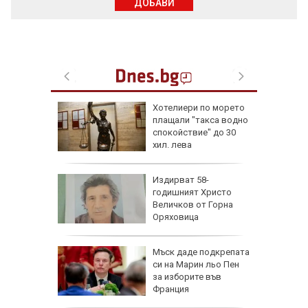
ДОБАВИ
ги
Хотелиери по морето
здобера
плащали "такса водно
спокойствие" до 30
хил. лева
сар
Издирват 58-
поема
годишният Христо
о на
Величков от Горна
ас
Оряховица
еста
Мъск даде подкрепата
си на Марин льо Пен
за изборите във
Франция