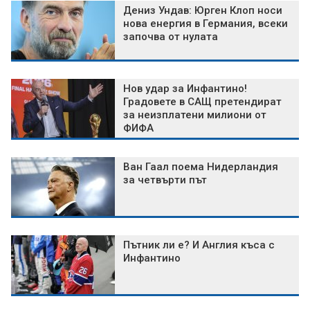
Дениз Ундав: Юрген Клоп носи
нова енергия в Германия, всеки
започва от нулата
Нов удар за Инфантино!
Градовете в САЩ претендират
за неизплатени милиони от
ФИФА
Ван Гаал поема Нидерландия
за четвърти път
Пътник ли е? И Англия къса с
Инфантино