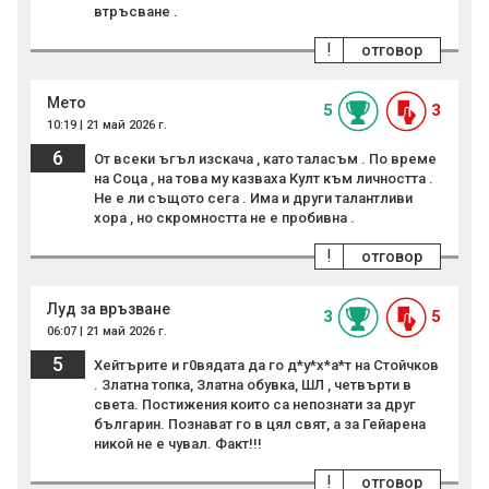
втръсване .
!
отговор
Мето
5
3
10:19 | 21 май 2026 г.
6
От всеки ъгъл изскача , като таласъм . По време
на Соца , на това му казваха Култ към личността .
Не е ли същото сега . Има и други талантливи
хора , но скромността не е пробивна .
!
отговор
Луд за връзване
3
5
06:07 | 21 май 2026 г.
5
Хейтърите и г0вядата да го д*у*х*а*т на Стойчков
. Златна топка, Златна обувка, ШЛ , четвърти в
света. Постижения които са непознати за друг
българин. Познават го в цял свят, а за Гейарена
никой не е чувал. Факт!!!
!
отговор