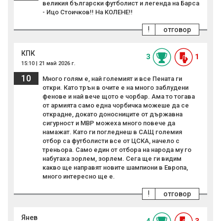
великия български футболист и легенда на Барса
- Ицо Стоичков!! На КОЛЕНЕ!!
!
отговор
КПК
3
1
15:10 | 21 май 2026 г.
10
Много голям е, най големият и все Пената ги
откри. Като трън в очите е на много заблудени
фенове и най вече щото е чорбар. Ама то тогава
от армията само една чорбичка можеше да се
открадне, докато доносниците от държавна
сигурност и МВР можеха много повече да
намажат. Като ги погледнеш в САЩ големия
отбор са футболисти все от ЦСКА, начело с
треньора. Само един от отбора на народа му го
набутаха зорлем, зорлем. Сега ще ги видим
какво ще направят новите шампиони в Европа,
много интересно ще е.
!
отговор
Янев