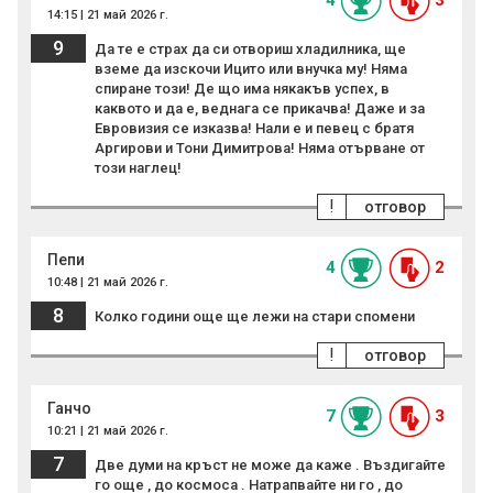
4
3
14:15 | 21 май 2026 г.
9
Да те е страх да си отвориш хладилника, ще
вземе да изскочи Ицито или внучка му! Няма
спиране този! Де що има някакъв успех, в
каквото и да е, веднага се прикачва! Даже и за
Евровизия се изказва! Нали е и певец с братя
Аргирови и Тони Димитрова! Няма отърване от
този наглец!
!
отговор
Пепи
4
2
10:48 | 21 май 2026 г.
8
Колко години още ще лежи на стари спомени
!
отговор
Ганчо
7
3
10:21 | 21 май 2026 г.
7
Две думи на кръст не може да каже . Въздигайте
го още , до космоса . Натрапвайте ни го , до