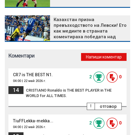
Казахстан призна
превъзходството на Левски! Ето
как медиите в страната
коментираха победата над
Кайрат
Коментари
Напиши коментар
CR7 is THE BEST N1.
2
0
04:00 | 22 май 2026 г.
14
CRISTIANO Ronaldo is THE BEST PLAYER in THE
WORLD for ALL TIMES.
!
отговор
TiuFFLekka-mekka...
2
0
04:00 | 22 май 2026 г.