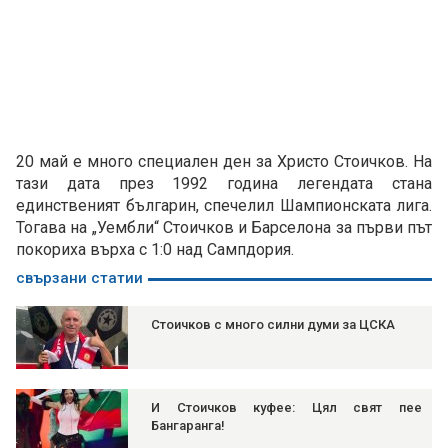
20 май е много специален ден за Христо Стоичков. На
тази дата през 1992 година легендата стана
единственият българин, спечелил Шампионската лига.
Тогава на „Уембли“ Стоичков и Барселона за първи път
покориха върха с 1:0 над Сампдория.
свързани статии
Стоичков с много силни думи за ЦСКА
И Стоичков куфее: Цял свят пее
Бангаранга!