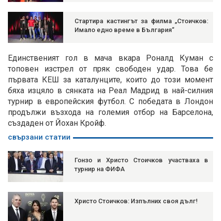
Стартира кастингът за филма „Стоичков:
Имало едно време в България“
Единственият гол в мача вкара Роналд Куман с
топовен изстрел от пряк свободен удар. Това бе
първата КЕШ за каталунците, които до този момент
бяха изцяло в сянката на Реал Мадрид в най-силния
турнир в европейския футбол. С победата в Лондон
продължи възхода на големия отбор на Барселона,
създаден от Йохан Кройф.
свързани статии
Гонзо и Христо Стоичков участваха в
турнир на ФИФА
Христо Стоичков: Изпълних своя дълг!