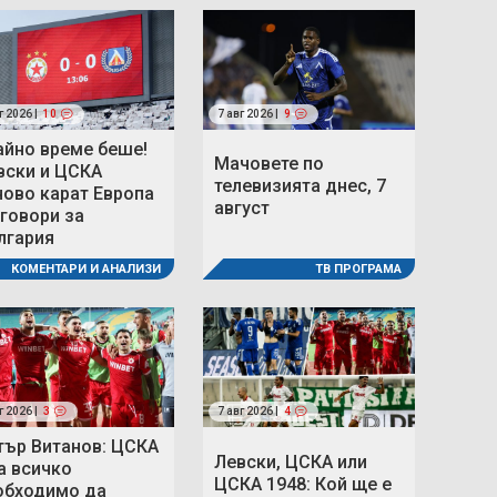
г 2026 |
10
7 авг 2026 |
9
айно време беше!
Мачовете по
вски и ЦСКА
телевизията днес, 7
ново карат Европа
август
 говори за
лгария
ТВ ПРОГРАМА
КОМЕНТАРИ И АНАЛИЗИ
г 2026 |
3
7 авг 2026 |
4
тър Витанов: ЦСКА
Левски, ЦСКА или
а всичко
ЦСКА 1948: Кой ще е
обходимо да