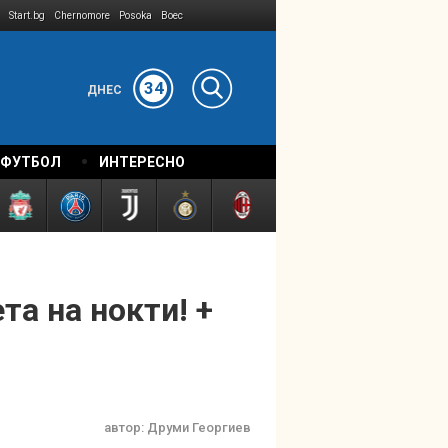
Start.bg
Chernomore
Posoka
Boec
34
ДНЕС
 ФУТБОЛ
ИНТЕРЕСНО
та на нокти! +
автор:
Друми Георгиев