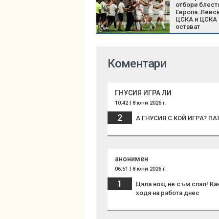
отбори блест
Европа: Левск
ЦСКА и ЦСКА 
остават
непобедени
Коментари
ГНУСИЯ ИГРА ЛИ
10:42 | 8 юни 2026 г.
2
А ГНУСИЯ С КОЙ ИГРА? П
анонимен
06:51 | 8 юни 2026 г.
1
Цяла нощ не съм спал! Как
ходя на работа днес