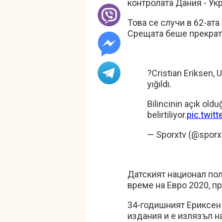
контролата Дания - Ук
Това се случи в 62-ата
Срещата беше прекрат
?Cristian Eriksen, 
yığıldı.
Bilincinin açık oldu
belirtiliyor.
pic.twi
— Sporxtv (@sporx
Датският национал пол
време на Евро 2020, п
34-годишният Ериксен
издания и е излязъл н