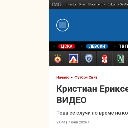
Investor
Dnes
Bloombergtv
Bulgaria On Ai
Megavselena.bg
ЦСКА
ЛЕВСКИ
ТВ 
Начало
Футбол Свят
Кристиан Ериксе
ВИДЕО
Това се случи по време на 
21:44 | 7 юни 2026 г.