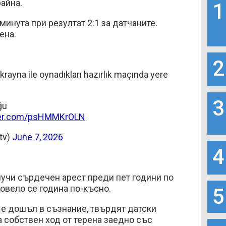
райна.
1
 минута при резултат 2:1 за датчаните.
ена.
2
Ukrayna ile oynadıkları hazırlık maçında yere
3
ğu
tter.com/psHMMKrOLN
tv)
June 7, 2026
4
учи сърдечен арест преди пет години по
ровело се година по-късно.
5
 е дошъл в съзнание, твърдят датски
а собствен ход от терена заедно със