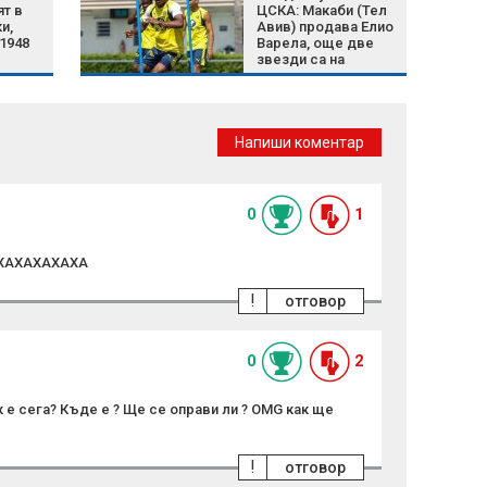
ят в
ЦСКА: Макаби (Тел
и,
Авив) продава Елио
1948
Варела, още две
звезди са на
изхода
Напиши коментар
0
1
АХАХАХАХАХА
!
отговор
0
2
 е сега? Къде е ? Ще се оправи ли ? OMG как ще
!
отговор