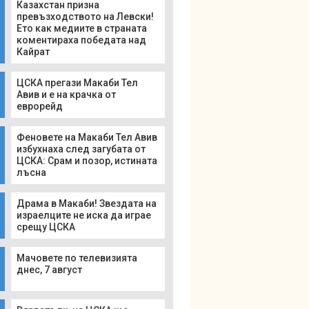
Казахстан призна
превъзходството на Левски!
Ето как медиите в страната
коментираха победата над
Кайрат
ЦСКА прегази Макаби Тел
Авив и е на крачка от
еврорейд
Феновете на Макаби Тел Авив
избухнаха след загубата от
ЦСКА: Срам и позор, истината
лъсна
Драма в Макаби! Звездата на
израелците не иска да играе
срещу ЦСКА
Мачовете по телевизията
днес, 7 август