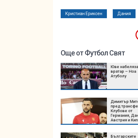
Кристиан Ериксен
Дания
Още от Футбол Свят
Юве набеляза
вратар – Ноа
Атуболу
Димитър Мит
пред трансфе
Клубове от
Германия, Дан
Австрия и Ки
следят нацио
Българските