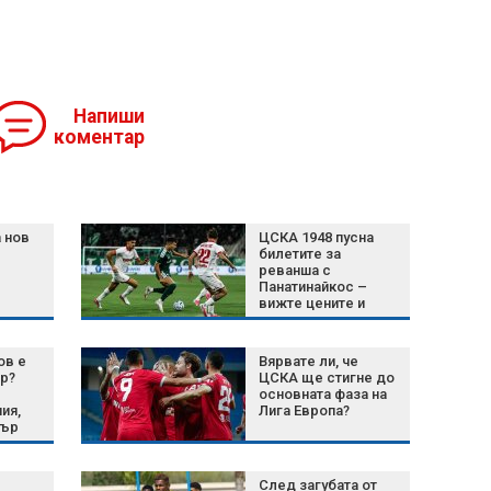
Напиши
коментар
 нов
ЦСКА 1948 пусна
билетите за
реванша с
Панатинайкос –
вижте цените и
важните
подробности
ов е
Вярвате ли, че
р?
ЦСКА ще стигне до
основната фаза на
ия,
Лига Европа?
пър
нала
След загубата от