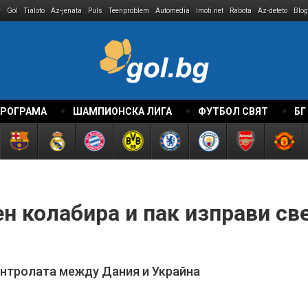
r
Gol
Tialoto
Az-jenata
Puls
Teenproblem
Automedia
Imoti.net
Rabota
Az-deteto
Blog
ПРОГРАМА
ШАМПИОНСКА ЛИГА
ФУТБОЛ СВЯТ
БГ
н колабира и пак изправи све
контролата между Дания и Украйна