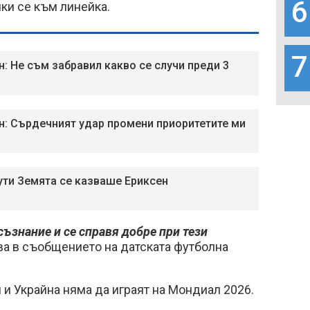
6
йки се към линейка.
7
н: Не съм забравил какво се случи преди 3
н: Сърдечният удар промени приоритетите ми
ути Земята се казваше Ериксен
съзнание и се справя добре при тези
азва в съобщението на датската футболна
и Украйна няма да играят на Мондиал 2026.