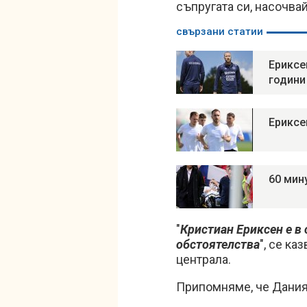
съпругата си, насочва
свързани статии
Ериксе
години
Ериксе
60 мин
"
Кристиан Ериксен е в 
обстоятелства
", се к
централа.
Припомняме, че Дания 