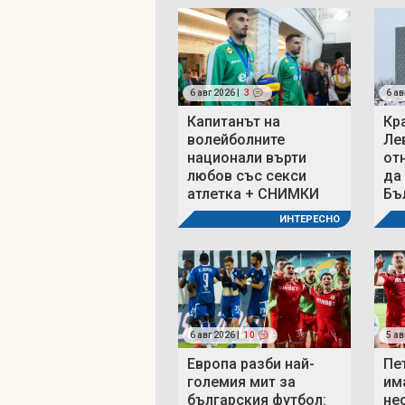
6 авг 2026 |
3
6 ав
Капитанът на
Кр
волейболните
Ле
национали върти
от
любов със секси
да
атлетка + СНИМКИ
Бъ
ИНТЕРЕСНО
6 авг 2026 |
10
5 ав
Европа разби най-
Пе
големия мит за
им
българския футбол:
не