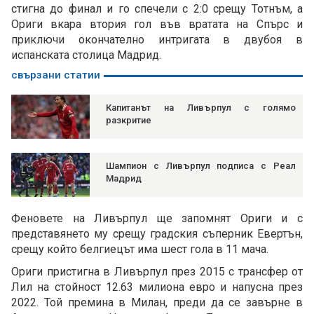
стигна до финал и го спечели с 2:0 срещу Тотнъм, а
Ориги вкара втория гол във вратата на Спърс и
приключи окончателно интригата в двубоя в
испанската столица Мадрид.
свързани статии
Капитанът на Ливърпул с голямо
разкритие
Шампион с Ливърпул подписа с Реал
Мадрид
Феновете на Ливърпул ще запомнят Ориги и с
представянето му срещу градския съперник Евертън,
срещу който белгиецът има шест гола в 11 мача.
Ориги пристигна в Ливърпул през 2015 с трансфер от
Лил на стойност 12.63 милиона евро и напусна през
2022. Той премина в Милан, преди да се завърне в