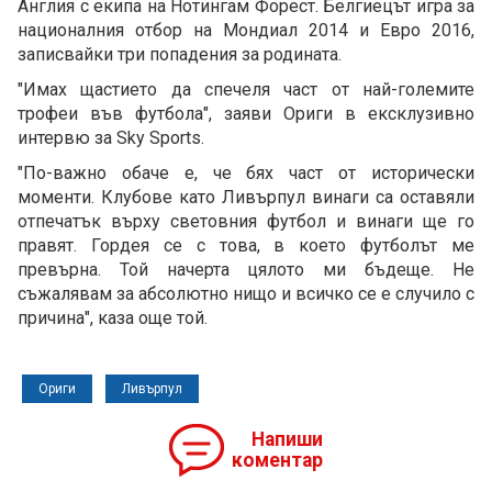
Англия с екипа на Нотингам Форест. Белгиецът игра за
националния отбор на Мондиал 2014 и Евро 2016,
записвайки три попадения за родината.
"Имах щастието да спечеля част от най-големите
трофеи във футбола", заяви Ориги в ексклузивно
интервю за Sky Sports.
"По-важно обаче е, че бях част от исторически
моменти. Клубове като Ливърпул винаги са оставяли
отпечатък върху световния футбол и винаги ще го
правят. Гордея се с това, в което футболът ме
превърна. Той начерта цялото ми бъдеще. Не
съжалявам за абсолютно нищо и всичко се е случило с
причина", каза още той.
Ориги
Ливърпул
Напиши
коментар