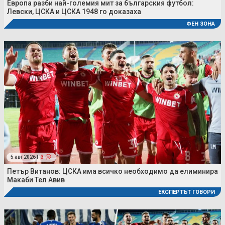
Европа разби най-големия мит за българския футбол:
Левски, ЦСКА и ЦСКА 1948 го доказаха
ФЕН ЗОНА
5 авг 2026 |
3
Петър Витанов: ЦСКА има всичко необходимо да елиминира
Макаби Тел Авив
ЕКСПЕРТЪТ ГОВОРИ