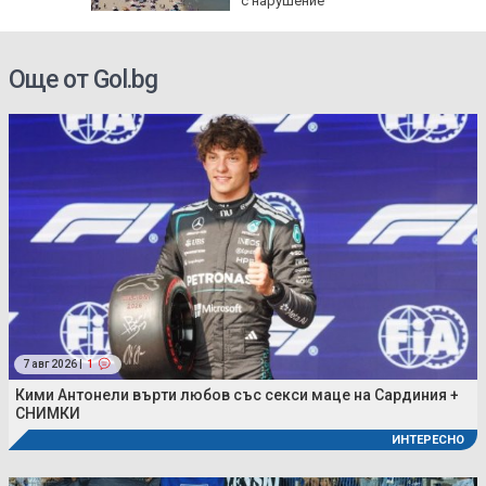
 да
с нарушение
Още от Gol.bg
7 авг 2026 |
1
Кими Антонели върти любов със секси маце на Сардиния +
СНИМКИ
ИНТЕРЕСНО