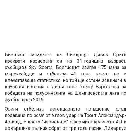
Бившият нападател на Ливърпул Дивок Ориги
прекрати кариерата си на 31-годишна възраст,
съобщава Sky Sports. Белгиецът изигра 175 мача за
мърсисайдци и отбеляза 41 гола, което не е
впечатляваща статистика, но той ще остане завинаги в
клубната история с двата гола срещу Барселона за
победата на полуфиналите на Шампионската лига по
футбол през 2019.
Ориги отбеляза легендарното попадение след
подаване по земя от ъглов удар на Трент Алекзандър-
Арнолд, с което "червените" оформиха крайното 4:0 и
довършиха пълния обрат от три гола пасив. Ливърпул