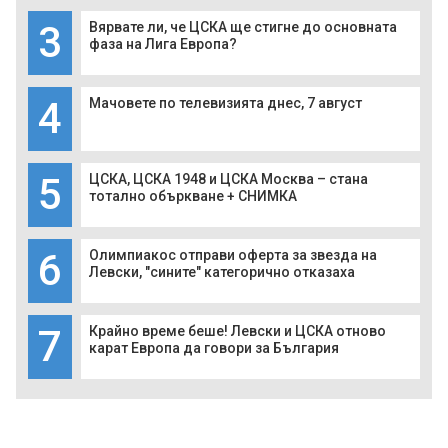
3
Вярвате ли, че ЦСКА ще стигне до основната
фаза на Лига Европа?
4
Мачовете по телевизията днес, 7 август
5
ЦСКА, ЦСКА 1948 и ЦСКА Москва – стана
тотално объркване + СНИМКА
6
Олимпиакос отправи оферта за звезда на
Левски, "сините" категорично отказаха
7
Крайно време беше! Левски и ЦСКА отново
карат Европа да говори за България