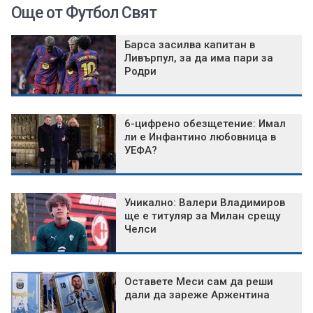
Още от Футбол Свят
Барса засилва капитан в
Ливърпул, за да има пари за
Родри
6-цифрено обезщетение: Имал
ли е Инфантино любовница в
УЕФА?
Уникално: Валери Владимиров
ще е титуляр за Милан срещу
Челси
Оставете Меси сам да реши
дали да зареже Аржентина