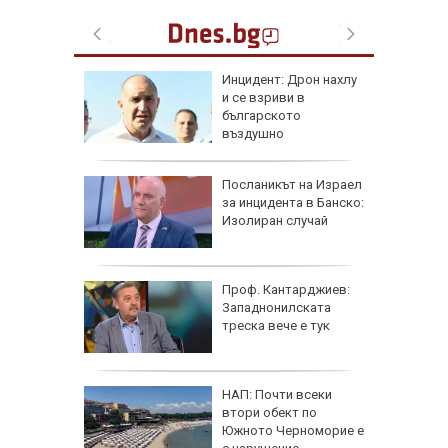
 в
Инцидент: Дрон нахлу
и се взриви в
българското
о
въздушно
пространство
рна на
Посланикът на Израел
де
за инцидента в Банско:
ничен
Изолиран случай
AI
Проф. Кантарджиев:
Западнонилската
ист
треска вече е тук
а е
 Гърция
НАП: Почти всеки
ривата и
втори обект по
Южното Черноморие е