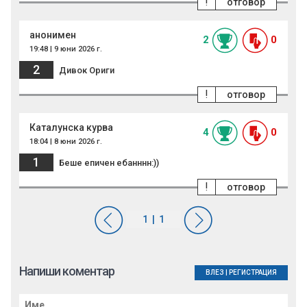
!
отговор
анонимен
2
0
19:48 | 9 юни 2026 г.
2
Дивок Ориги
!
отговор
Каталунска курва
4
0
18:04 | 8 юни 2026 г.
1
Беше епичен ебанннн:))
!
отговор
Напиши коментар
ВЛЕЗ
|
РЕГИСТРАЦИЯ