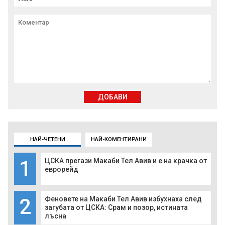
ДОБАВИ
НАЙ-ЧЕТЕНИ
НАЙ-КОМЕНТИРАНИ
1
ЦСКА прегази Макаби Тел Авив и е на крачка от
еврорейд
2
Феновете на Макаби Тел Авив избухнаха след
загубата от ЦСКА: Срам и позор, истината
лъсна