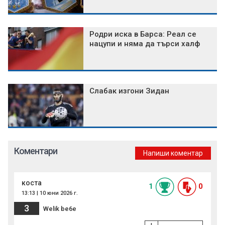
Родри иска в Барса: Реал се
нацупи и няма да търси халф
Слабак изгони Зидан
Коментари
Напиши коментар
коста
1
0
13:13 | 10 юни 2026 г.
3
Welik be6e