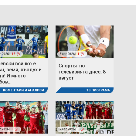
г 2026 |
15
8 авг 2026 |
1
Левски всичко е
Спортът по
ън, земя, въздух и
телевизията днес, 8
да! И много
август
ов...
ТВ ПРОГРАМА
КОМЕНТАРИ И АНАЛИЗИ
г 2026 |
3
7 авг 2026 |
5