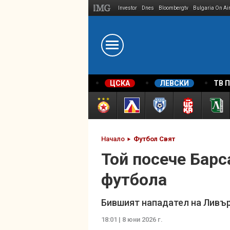
Investor
Dnes
Bloombergtv
Bulgaria On Ai
Megavselena.bg
ЦСКА
ЛЕВСКИ
ТВ 
Начало
Футбол Свят
Той посече Барса
футбола
Бившият нападател на Ливър
18:01 | 8 юни 2026 г.