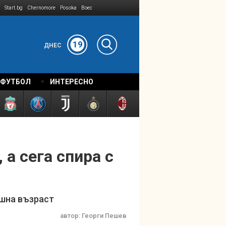
Start.bg
Chernomore
Posoka
Boec
19
ДНЕС
 ФУТБОЛ
ИНТЕРЕСНО
 а сега спира с
ишна възраст
автор:
Георги Пешев