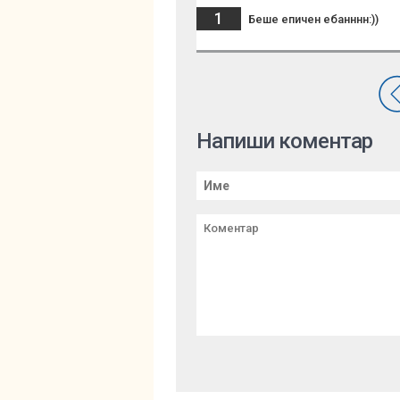
1
Беше епичен ебанннн:))
Напиши коментар