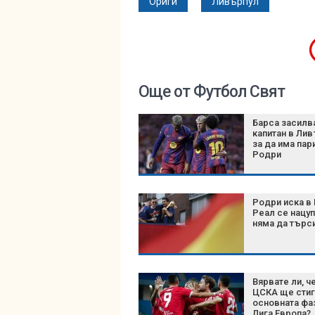
Ориги
Ливърпул
Още от Футбол Свят
Барса засилв
капитан в Лив
за да има пар
Родри
Родри иска в 
Реал се нацуп
няма да търс
Вярвате ли, ч
ЦСКА ще стиг
основната фа
Лига Европа?