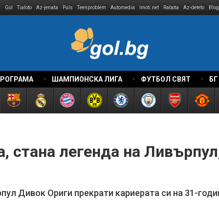
r
Gol
Tialoto
Az-jenata
Puls
Teenproblem
Automedia
Imoti.net
Rabota
Az-deteto
Blog
ПРОГРАМА
ШАМПИОНСКА ЛИГА
ФУТБОЛ СВЯТ
БГ
, стана легенда на Ливърпул,
пул Дивок Ориги прекрати кариерата си на 31-год