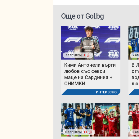
Още от Gol.bg
7 авг 2026 |
1
7 ав
Кими Антонели върти
В 
любов със секси
ог
маце на Сардиния +
во
СНИМКИ
люб
ИНТЕРЕСНО
6 авг 2026 |
11
5 ав