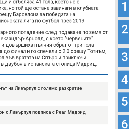
и и отбеляза 41 гола, което не е
1
ка, но той ще остане завинаги в клубната
срещу Барселона за победата на
ионската лига по футбол през 2019.
2
дарното попадение след подаване по земя от
лекзандър-Арнолд, с което "червените"
 и довършиха пълния обрат от три гола
а до финал и го спечели с 2:0 срещу Тотнъм,
3
гол във вратата на Спърс и приключи
 в двубоя в испанската столица Мадрид.
4
нът на Ливърпул с голямо разкритие
5
н с Ливърпул подписа с Реал Мадрид
6