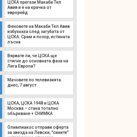
ЦСКА прегази Макаби Тел
Авив и е на крачка от
еврорейд
Феновете на Макаби Тел Авив
избухнаха след загубата от
ЦСКА: Срам и позор, истината
лъсна
Вярвате ли, че ЦСКА ще
стигне до основната фаза на
Лига Европа?
Мачовете по телевизията
днес, 7 август
ЦСКА, ЦСКА 1948 и ЦСКА
Москва – стана тотално
объркване + СНИМКА
Олимпиакос отправи оферта
за звезда на Левски, "сините"