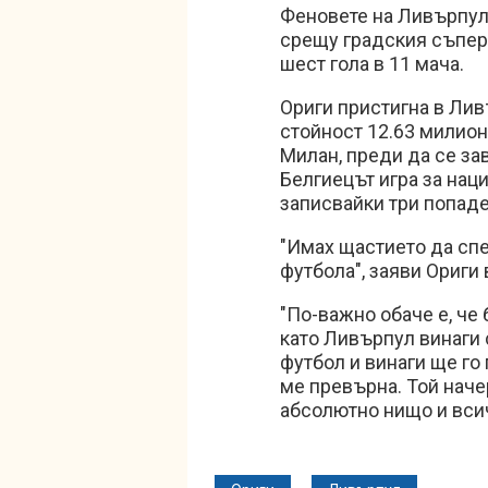
Феновете на Ливърпул
срещу градския съпер
шест гола в 11 мача.
Ориги пристигна в Лив
стойност 12.63 милион
Милан, преди да се за
Белгиецът игра за нац
записвайки три попад
"Имах щастието да спе
футбола", заяви Ориги
"По-важно обаче е, че
като Ливърпул винаги 
футбол и винаги ще го 
ме превърна. Той нач
абсолютно нищо и всич