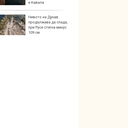
и Кавала
Нивото на Дунав
Защо 
продължава да спада,
остав
при Русе стигна минус
жегат
109 см