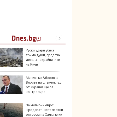
Руски удари убиха
Опасно
трима души, сред тях
остав
дете, в покрайнините
работ
на Киев
Министър Абровски:
По-бър
Вносът на слънчоглед
по-пре
от Украйна ще се
Royce 
контролира
коли 
За милиони евро:
Toyota
Продават шест частни
999 9
острова на Халкидики
търси