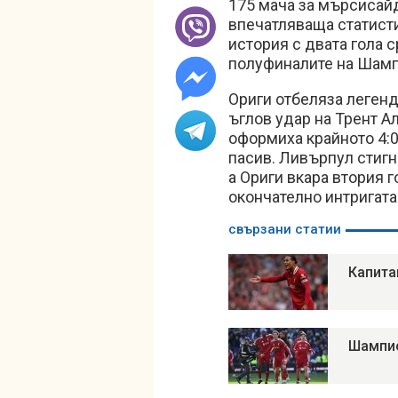
175 мача за мърсисайдц
впечатляваща статисти
история с двата гола 
полуфиналите на Шамп
Ориги отбеляза леген
ъглов удар на Трент А
оформиха крайното 4:0
пасив. Ливърпул стигн
а Ориги вкара втория 
окончателно интригата
свързани статии
Капита
Шампио