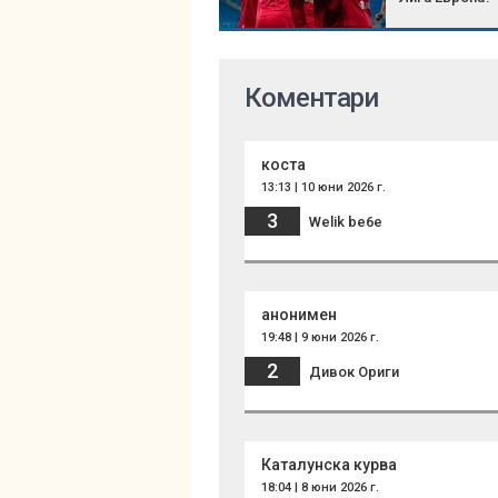
Коментари
коста
13:13 | 10 юни 2026 г.
3
Welik be6e
анонимен
19:48 | 9 юни 2026 г.
2
Дивок Ориги
Каталунска курва
18:04 | 8 юни 2026 г.