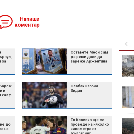
Напиши
коментар
а
Оставете Меси сам
ърпул,
да реши дали да
Главчев отрече да
и за
зареже Аржентина
проверява
собствената си
работа като служебен
премиер
Барса:
Слабак изгони
Рецепта за пълнени
и и
Зидан
тиквички с кайма и
и халф
ориз
е
Ел Класико ще се
Какво знаем за езика
не до
проведе на няколко
на птиците и
за на
километра от
поведението им в
България?