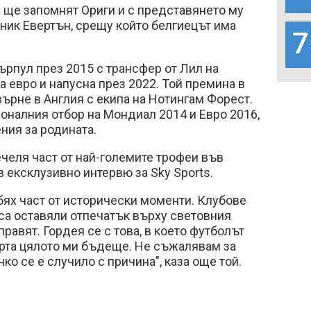
 ще запомнят Ориги и с представянето му
ник Евертън, срещу който белгиецът има
7
ърпул през 2015 с трансфер от Лил на
а евро и напусна през 2022. Той премина в
върне в Англия с екипа на Нотингам Форест.
ионалния отбор на Мондиал 2014 и Евро 2016,
ения за родината.
челя част от най-големите трофеи във
 в ексклузивно интервю за Sky Sports.
 бях част от исторически моменти. Клубове
са оставяли отпечатък върху световния
правят. Гордея се с това, в което футболът
ерта цялото ми бъдеще. Не съжалявам за
ко се е случило с причина", каза още той.