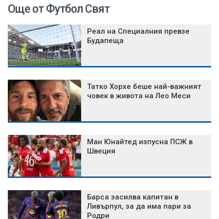
Още от Футбол Свят
Реал на Специалния превзе
Будапеща
Татко Хорхе беше най-важният
човек в живота на Лео Меси
Ман Юнайтед изпусна ПСЖ в
Швеция
Барса засилва капитан в
Ливърпул, за да има пари за
Родри