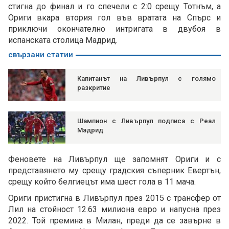
стигна до финал и го спечели с 2:0 срещу Тотнъм, а
Ориги вкара втория гол във вратата на Спърс и
приключи окончателно интригата в двубоя в
испанската столица Мадрид.
свързани статии
Капитанът на Ливърпул с голямо
разкритие
Шампион с Ливърпул подписа с Реал
Мадрид
Феновете на Ливърпул ще запомнят Ориги и с
представянето му срещу градския съперник Евертън,
срещу който белгиецът има шест гола в 11 мача.
Ориги пристигна в Ливърпул през 2015 с трансфер от
Лил на стойност 12.63 милиона евро и напусна през
2022. Той премина в Милан, преди да се завърне в