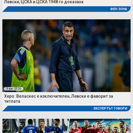
Левски, ЦСКА и ЦСКА 1948 го доказаха
ФЕН ЗОНА
9 авг 2026
Херо: Веласкес е изключителен, Левски е фаворит за
титлата
ЕКСПЕРТЪТ ГОВОРИ