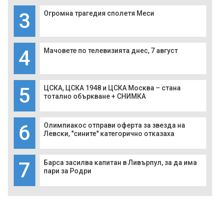
3
Огромна трагедия сполетя Меси
4
Мачовете по телевизията днес, 7 август
5
ЦСКА, ЦСКА 1948 и ЦСКА Москва – стана
тотално объркване + СНИМКА
6
Олимпиакос отправи оферта за звезда на
Левски, "сините" категорично отказаха
7
Барса засилва капитан в Ливърпул, за да има
пари за Родри