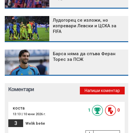
Лудогорец се изложи, но
изпревари Левски и ЦСКА за
FIFA
Барса няма да спъва Феран
Торес за ПСЖ
Коментари
Напиши коментар
коста
1
0
13:13 | 10 юни 2026 г.
3
Welik be6e