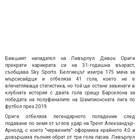
Бившият нападател на Ливърпул Дивок Ориги
прекрати кариерата си на 31-годишна възраст,
съобщава Sky Sports. Белгиецът изигра 175 мача за
мърсисайдци и отбеляза 41 гола, което не е
впечатляваща статистика, но той ще остане завинаги в
клубната история с двата гола срещу Барселона за
победата на полуфиналите на Шампионската лига по
футбол през 2019.
Ориги отбеляза легендарното попадение след
подаване по земя от ъглов удар на Трент Алекзандър-
Арнолд, с което "червените" оформиха крайното 4:0 и
довършиха пълния обрат от три гола пасив. Ливърпул