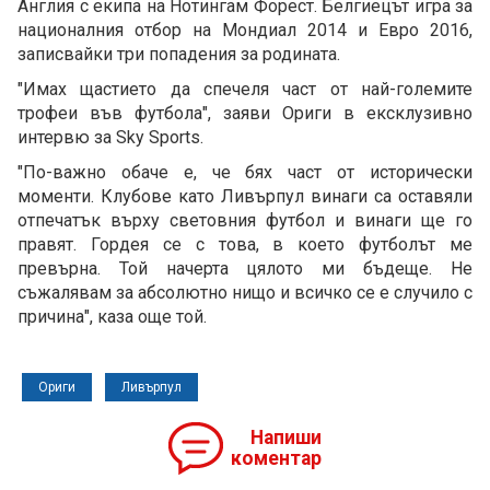
Англия с екипа на Нотингам Форест. Белгиецът игра за
националния отбор на Мондиал 2014 и Евро 2016,
записвайки три попадения за родината.
"Имах щастието да спечеля част от най-големите
трофеи във футбола", заяви Ориги в ексклузивно
интервю за Sky Sports.
"По-важно обаче е, че бях част от исторически
моменти. Клубове като Ливърпул винаги са оставяли
отпечатък върху световния футбол и винаги ще го
правят. Гордея се с това, в което футболът ме
превърна. Той начерта цялото ми бъдеще. Не
съжалявам за абсолютно нищо и всичко се е случило с
причина", каза още той.
Ориги
Ливърпул
Напиши
коментар