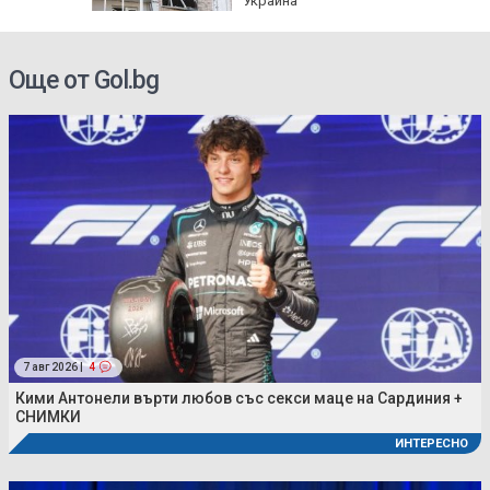
Украйна
Още от Gol.bg
7 авг 2026 |
4
Кими Антонели върти любов със секси маце на Сардиния +
СНИМКИ
ИНТЕРЕСНО