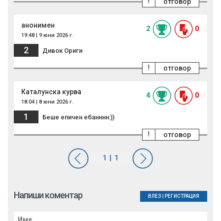
!
отговор
анонимен
2
0
19:48 | 9 юни 2026 г.
2
Дивок Ориги
!
отговор
Каталунска курва
4
0
18:04 | 8 юни 2026 г.
1
Беше епичен ебанннн:))
!
отговор
Напиши коментар
ВЛЕЗ
|
РЕГИСТРАЦИЯ