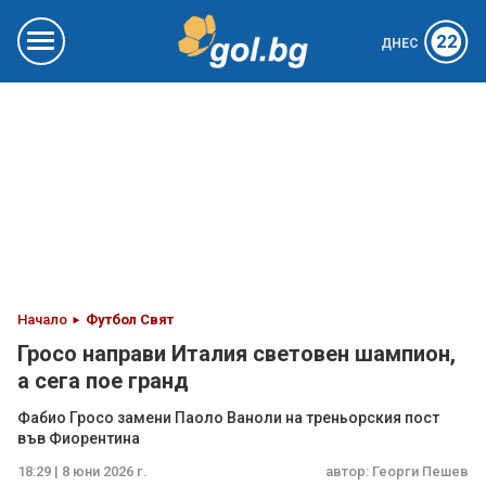
22
ДНЕС
Начало
Футбол Свят
Гросо направи Италия световен шампион,
а сега пое гранд
Фабио Гросо замени Паоло Ваноли на треньорския пост
във Фиорентина
18:29 | 8 юни 2026 г.
автор:
Георги Пешев