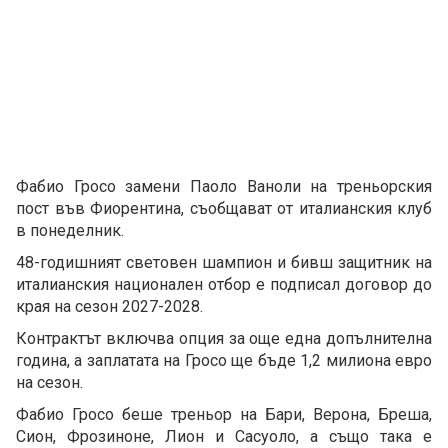
Фабио Гросо замени Паоло Ваноли на треньорския
пост във Фиорентина, съобщават от италианския клуб
в понеделник.
48-годишният световен шампион и бивш защитник на
италианския национален отбор е подписал договор до
края на сезон 2027-2028.
Контрактът включва опция за още една допълнителна
година, а заплатата на Гросо ще бъде 1,2 милиона евро
на сезон.
Фабио Гросо беше треньор на Бари, Верона, Бреша,
Сион, Фрозиноне, Лион и Сасуоло, а също така е