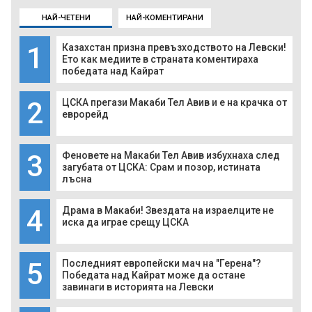
НАЙ-ЧЕТЕНИ
НАЙ-КОМЕНТИРАНИ
1
Казахстан призна превъзходството на Левски!
Ето как медиите в страната коментираха
победата над Кайрат
2
ЦСКА прегази Макаби Тел Авив и е на крачка от
еврорейд
3
Феновете на Макаби Тел Авив избухнаха след
загубата от ЦСКА: Срам и позор, истината
лъсна
4
Драма в Макаби! Звездата на израелците не
иска да играе срещу ЦСКА
5
Последният европейски мач на "Герена"?
Победата над Кайрат може да остане
завинаги в историята на Левски