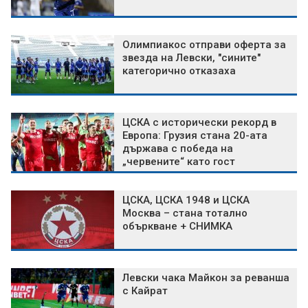
Олимпиакос отправи оферта за
звезда на Левски, "сините"
категорично отказаха
ЦСКА с исторически рекорд в
Европа: Грузия стана 20-ата
държава с победа на
„червените“ като гост
ЦСКА, ЦСКА 1948 и ЦСКА
Москва – стана тотално
объркване + СНИМКА
Левски чака Майкон за реванша
с Кайрат