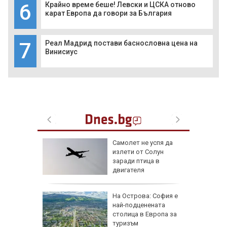
6
Крайно време беше! Левски и ЦСКА отново
карат Европа да говори за България
7
Реал Мадрид постави баснословна цена на
Винисиус
лбата,
Самолет не успя да
ира АЕЦ
излети от Солун
 обидно
заради птица в
двигателя
еди
На Острова: София е
най-подценената
Куба
столица в Европа за
туризъм