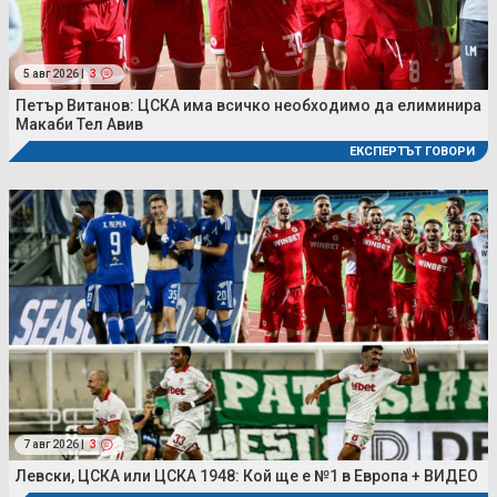
5 авг 2026 |
3
Петър Витанов: ЦСКА има всичко необходимо да елиминира
Макаби Тел Авив
ЕКСПЕРТЪТ ГОВОРИ
7 авг 2026 |
3
Левски, ЦСКА или ЦСКА 1948: Кой ще е №1 в Европа + ВИДЕО