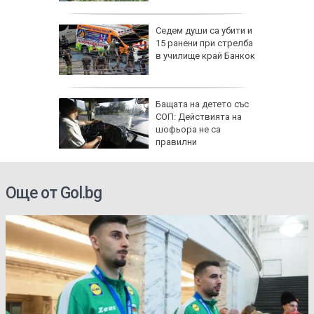
Седем души са убити и
ърция,
15 ранени при стрелба
в училище край Банкок
я
Бащата на детето със
ята през
СОП: Действията на
продължи
шофьора не са
правилни
Още от Gol.bg