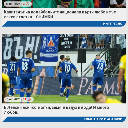
6 авг 2026 |
3
Капитанът на волейболните национали върти любов със
секси атлетка + СНИМКИ
ИНТЕРЕСНО
7 авг 2026 |
11
В Левски всичко е огън, земя, въздух и вода! И много
любов...
КОМЕНТАРИ И АНАЛИЗИ