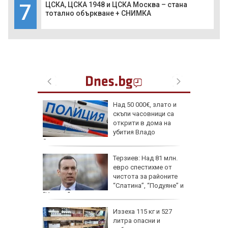
7
ЦСКА, ЦСКА 1948 и ЦСКА Москва – стана
тотално объркване + СНИМКА
на
Над 50 000€, злато и
 отказва
скъпи часовници са
си
открити в дома на
Щ
убития Владо
Загатото
Терзиев: Над 81 млн.
омощ от
евро спестихме от
чистота за районите
ите на
“Слатина”, “Подуяне” и
“Изгрев”
 Луна в
Иззеха 115 кг и 527
и важен
литра опасни и