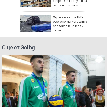
и на 8
забранени продукти за
растителна защита
ъюз:
Ограничават се ТИР-
бия,
овете по магистралите
стан ще
следобед в неделя и
 взаимно
петък
Още от Gol.bg