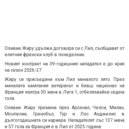
Оливие Жиру удължи договора си с Лил, съобщават от
елитния френски клуб в понеделник.
Новият контракт на 39-годишния нападател е до края
на сезон 2026-27.
Жиру се присъедини към Лил миналото лято. През
миналата кампания ветеранът и бивш национал на
Франция изигра 30 мача в Лига 1, отбелязвайки седем
гола.
Оливие Жиру премина през Арсенал, Челси, Милан,
Монпелие, Гренобъл, Тур и Лос Анджелис в
дългогодишната си кариера. Нападателят със 137 мача
и 57 гола за Франция е в Лил от 2025 година.