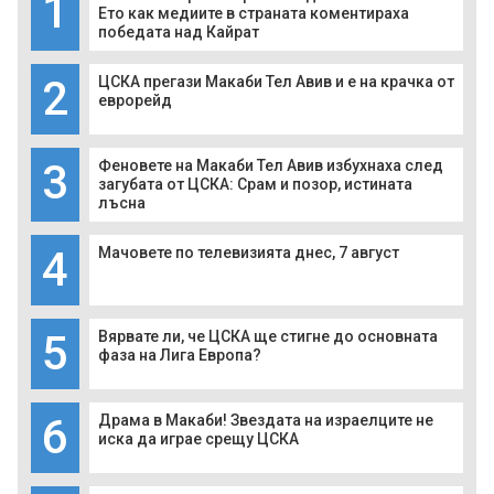
1
Ето как медиите в страната коментираха
победата над Кайрат
2
ЦСКА прегази Макаби Тел Авив и е на крачка от
еврорейд
3
Феновете на Макаби Тел Авив избухнаха след
загубата от ЦСКА: Срам и позор, истината
лъсна
4
Мачовете по телевизията днес, 7 август
5
Вярвате ли, че ЦСКА ще стигне до основната
фаза на Лига Европа?
6
Драма в Макаби! Звездата на израелците не
иска да играе срещу ЦСКА