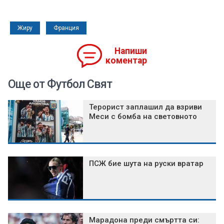
Жиру
Франция
Напиши
коментар
Още от Футбол Свят
Терорист заплашил да взриви
Меси с бомба на световното
ПСЖ бие шута на руски вратар
Марадона преди смъртта си: