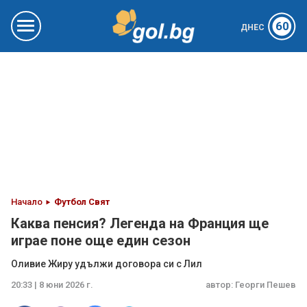
60
ДНЕС
Начало
Футбол Свят
Каква пенсия? Легенда на Франция ще
играе поне още един сезон
Оливие Жиру удължи договора си с Лил
20:33 | 8 юни 2026 г.
автор:
Георги Пешев