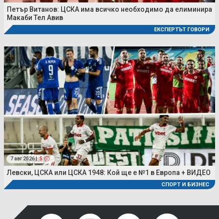
Петър Витанов: ЦСКА има всичко необходимо да елиминира
Макаби Тел Авив
ЕКСПЕРТЪТ ГОВОРИ
7 авг 2026 |
5
Левски, ЦСКА или ЦСКА 1948: Кой ще е №1 в Европа + ВИДЕО
СПОРТ И БИЗНЕС