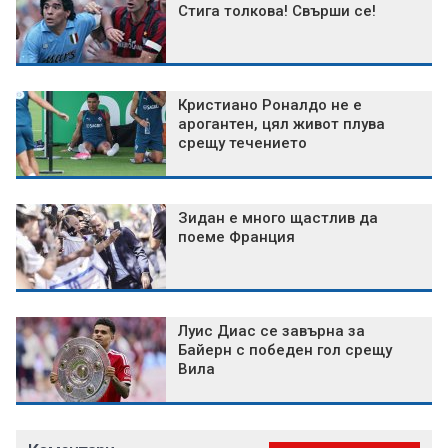
Стига толкова! Свърши се!
Кристиано Роналдо не е
арогантен, цял живот плува
срещу течението
Зидан е много щастлив да
поеме Франция
Луис Диас се завърна за
Байерн с победен гол срещу
Вила