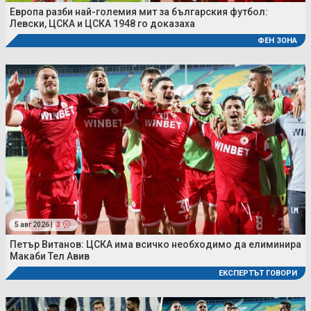
Европа разби най-големия мит за българския футбол:
Левски, ЦСКА и ЦСКА 1948 го доказаха
ФЕН ЗОНА
5 авг 2026 |
3
Петър Витанов: ЦСКА има всичко необходимо да елиминира
Макаби Тел Авив
ЕКСПЕРТЪТ ГОВОРИ