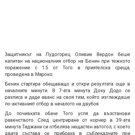
Защитникът на Лудогорец Оливие Вердон беше
капитан на националния отбор на Бенин при тежкото
поражение с 1:5 от Того в приятелска среща,
проведена в Мароко.
Бенин стартира обещаващо и откри резултата още в
началните минути. В 7-ата минута Доку Додо се
разписа и даде аванс на своя тим, който изглеждаше
по-активният отбор в началото на двубоя.
До почивката обаче Того успя да възстанови
равенството. След центриране от корнер в 39-ата
минута Тиджани си отбеляза нещастен автогол, с което
двата състава се прибраха в съблекалните при