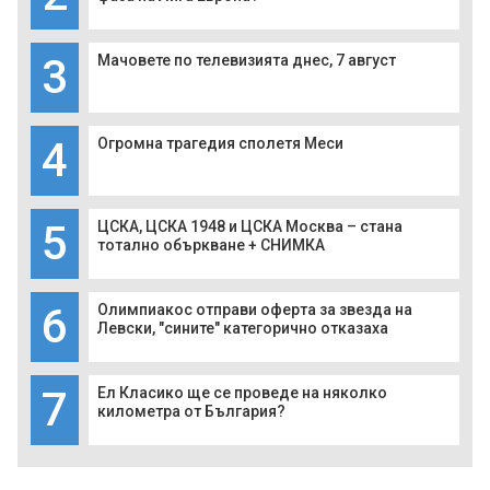
3
Мачовете по телевизията днес, 7 август
4
Огромна трагедия сполетя Меси
5
ЦСКА, ЦСКА 1948 и ЦСКА Москва – стана
тотално объркване + СНИМКА
6
Олимпиакос отправи оферта за звезда на
Левски, "сините" категорично отказаха
7
Ел Класико ще се проведе на няколко
километра от България?