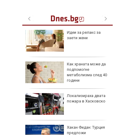
езопасно
Идеи за релакс за
рлеж
заети жени
равим,
Как храната може да
ичната
подпомогне
жбина
метаболизма след 40
години
артофи
Локализираха двата
кашкавал
пожара в Хасковско
: Как да
Хакан Фидан: Турция
пасните
предложи