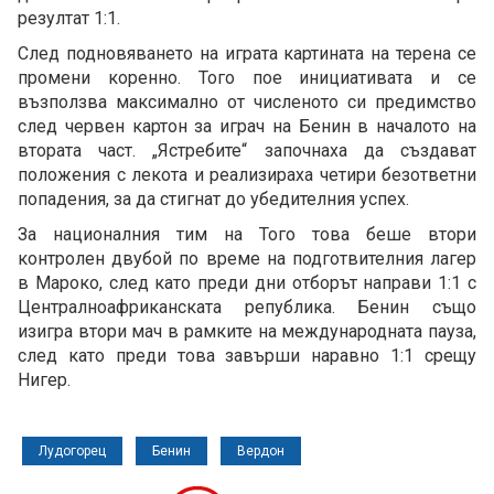
резултат 1:1.
След подновяването на играта картината на терена се
промени коренно. Того пое инициативата и се
възползва максимално от численото си предимство
след червен картон за играч на Бенин в началото на
втората част. „Ястребите“ започнаха да създават
положения с лекота и реализираха четири безответни
попадения, за да стигнат до убедителния успех.
За националния тим на Того това беше втори
контролен двубой по време на подготвителния лагер
в Мароко, след като преди дни отборът направи 1:1 с
Централноафриканската република. Бенин също
изигра втори мач в рамките на международната пауза,
след като преди това завърши наравно 1:1 срещу
Нигер.
Лудогорец
Бенин
Вердон