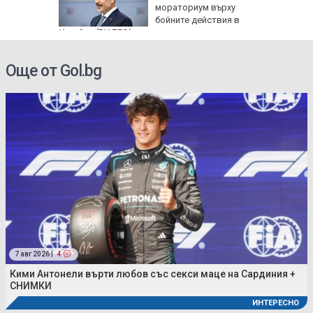
мораториум върху
бойните действия в
Украйна (ВИДЕО)
Още от Gol.bg
7 авг 2026 |
4
Кими Антонели върти любов със секси маце на Сардиния +
СНИМКИ
ИНТЕРЕСНО