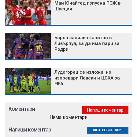
Ман Юнайтед изпусна ПСЖ в
Швеция
Барса засилва капитан в
Ливърпул, за да има пари за
Родри
Лудогорец се изложи, но
изпревари Левски и ЦСКА за
FIFA
Коментари
Напиши коментар
Няма коментари
Напиши коментар
ВЛЕЗ
|
РЕГИСТРАЦИЯ