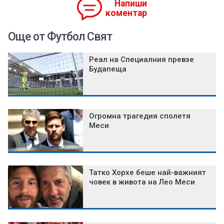
Напиши
коментар
Още от Футбол Свят
Реал на Специалния превзе
Будапеща
Огромна трагедия сполетя
Меси
Татко Хорхе беше най-важният
човек в живота на Лео Меси