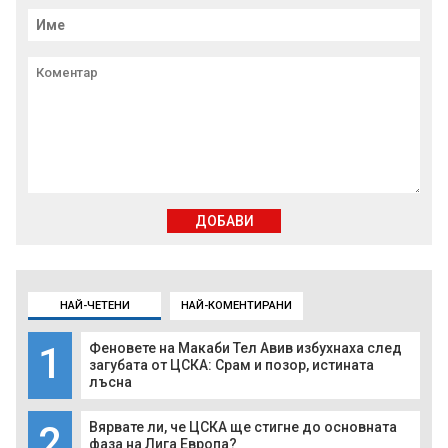
ДОБАВИ
НАЙ-ЧЕТЕНИ
НАЙ-КОМЕНТИРАНИ
1
Феновете на Макаби Тел Авив избухнаха след
загубата от ЦСКА: Срам и позор, истината
лъсна
2
Вярвате ли, че ЦСКА ще стигне до основната
фаза на Лига Европа?