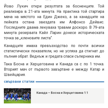
Йово Лукич откри резултата за босненците. Той
реализира в 21-ата минута. На практика той стартира
мача на мястото на Един Джеко, а за канадците на
пейката остана звездата им Алфонсо Дейвис.
Последните двама лекуваха травми доскоро. В 79-ата
минута резервата Кайл Ларин донесе историческата
точка за „кленовите листа“.
Канадците имаха превъзходство по почти всички
статистически показатели, но не успяха да стигнат до
пълния обрат. Веднъж и гредата спаси съперника им.
Така Босна и Херцеговина и Канада са с по 1 точка.
Вторият мач от първото завъртане е между Катар и
Швейцария.
свързани статии
Канада – Босна и Херцеговина 1:1