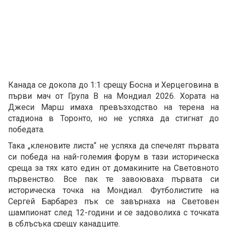
Канада се докопа до 1:1 срещу Босна и Херцеговина в
първи мач от Група В на Мондиал 2026. Хората на
Джеси Марш имаха превъзходство на терена на
стадиона в Торонто, но не успяха да стигнат до
победата.
Така „кленовите листа“ не успяха да спечелят първата
си победа на най-големия форум в тази историческа
среща за тях като един от домакините на Световното
първенство. Все пак те завоюваха първата си
историческа точка на Мондиал. Футболистите на
Сергей Барбарез пък се завърнаха на Световен
шампионат след 12-години и се задоволиха с точката
в сблъсъка срещу канадците.