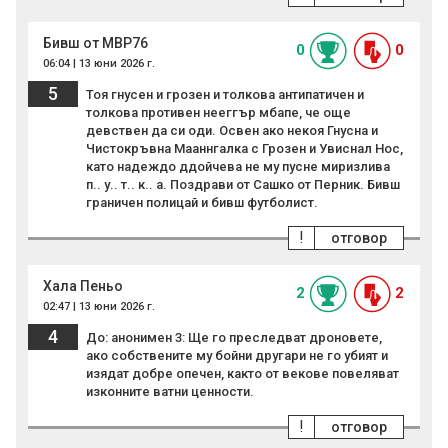
Бивш от МВР76
0
0
06:04 | 13 юни 2026 г.
5
Тоя гнусен и грозен и толкова антипатичен и
толкова противен нееггър мбапе, че още
девствен да си оди. Освен ако некоя Гнусна и
Чистокръвна Мааннгалка с Грозен и Увиснал Нос,
като надеждо ддойчева не му пусне миризлива
п.. у.. т.. к.. а. Поздрави от Сашко от Перник. Бивш
граничен полицай и бивш футболист.
!
отговор
Хала Пеньо
2
2
02:47 | 13 юни 2026 г.
4
До: анонимен 3: Ще го преследват дроновете,
ако собствените му бойни другари не го убият и
изядат добре опечен, както от векове повеляват
изконните ватни ценности.
!
отговор