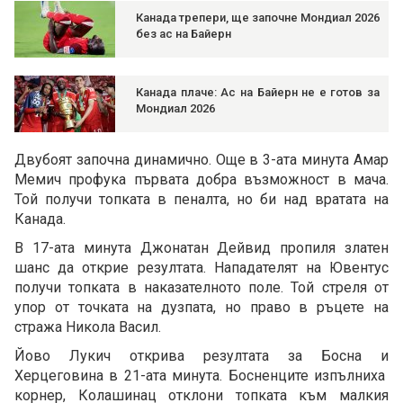
Канада трепери, ще започне Мондиал 2026
без ас на Байерн
Канада плаче: Ас на Байерн не е готов за
Мондиал 2026
Двубоят започна динамично. Още в 3-ата минута Амар
Мемич профука първата добра възможност в мача.
Той получи топката в пеналта, но би над вратата на
Канада.
В 17-ата минута Джонатан Дейвид пропиля златен
шанс да открие резултата. Нападателят на Ювентус
получи топката в наказателното поле. Той стреля от
упор от точката на дузпата, но право в ръцете на
стража Никола Васил.
Йово Лукич открива резултата за Босна и
Херцеговина в 21-ата минута. Босненците изпълниха
корнер, Колашинац отклони топката към малкия