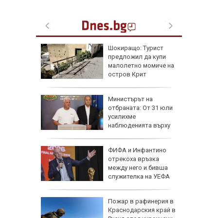
ъката на
Шокиращо: Турист
адона
предложил да купи
 за
малолетно момиче на
остров Крит
рофа с
Министърът на
 трима
отбраната: От 31 юли
атвори
усилихме
колово
наблюденията върху
въздушното пространство
рселона"
ФИФА и Инфантино
се
отрекоха връзка
Роналд
между него и бивша
служителка на УЕФА
 в
Пожар в рафинерия в
Краснодарския край в