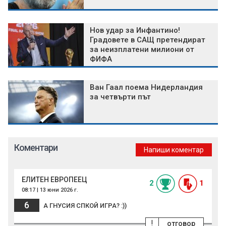
Нов удар за Инфантино!
Градовете в САЩ претендират
за неизплатени милиони от
ФИФА
Ван Гаал поема Нидерландия
за четвърти път
Коментари
Напиши коментар
ЕЛИТЕН ЕВРОПЕЕЦ
2
1
08:17 | 13 юни 2026 г.
6
А ГНУСИЯ СПКОЙ ИГРА? :))
!
отговор