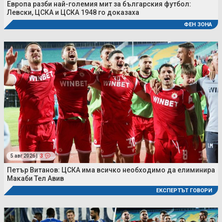
Европа разби най-големия мит за българския футбол:
Левски, ЦСКА и ЦСКА 1948 го доказаха
ФЕН ЗОНА
5 авг 2026 |
3
Петър Витанов: ЦСКА има всичко необходимо да елиминира
Макаби Тел Авив
ЕКСПЕРТЪТ ГОВОРИ