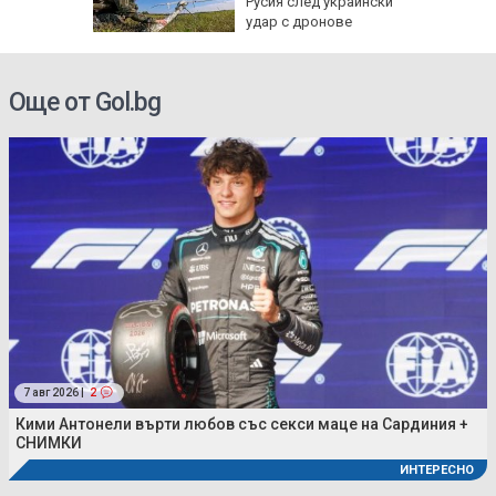
Русия след украински
о
удар с дронове
Още от Gol.bg
7 авг 2026 |
2
Кими Антонели върти любов със секси маце на Сардиния +
СНИМКИ
ИНТЕРЕСНО