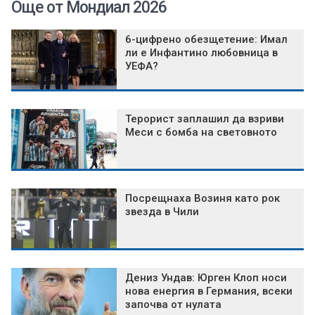
Още от Мондиал 2026
6-цифрено обезщетение: Имал
ли е Инфантино любовница в
УЕФА?
Терорист заплашил да взриви
Меси с бомба на световното
Посрещнаха Возиня като рок
звезда в Чили
Дениз Ундав: Юрген Клоп носи
нова енергия в Германия, всеки
започва от нулата