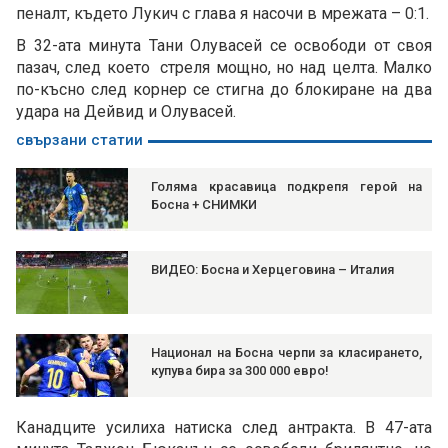
пеналт, където Лукич с глава я насочи в мрежата – 0:1.
В 32-ата минута Тани Олувасей се освободи от своя
пазач, след което стреля мощно, но над целта. Малко
по-късно след корнер се стигна до блокиране на два
удара на Дейвид и Олувасей.
свързани статии
Голяма красавица подкрепя герой на
Босна + СНИМКИ
ВИДЕО: Босна и Херцеговина – Италия
Национал на Босна черпи за класирането,
купува бира за 300 000 евро!
Канадците усилиха натиска след антракта. В 47-ата