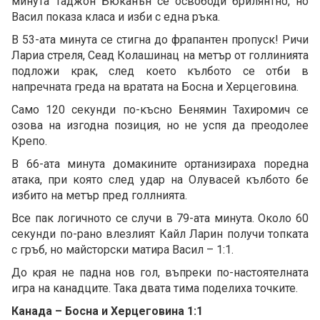
минута Таджон Бюканън се освободи брилянтно, но
Васил показа класа и изби с една ръка.
В 53-ата минута се стигна до фрапантен пропуск! Ричи
Лариа стреля, Сеад Колашинац на метър от голлинията
подложи крак, след което кълбото се отби в
напречната греда на вратата на Босна и Херцеговина.
Само 120 секунди по-късно Бенямин Тахиромич се
озова на изгодна позиция, но не успя да преодолее
Крепо.
В 66-ата минута домакините ортанизираха поредна
атака, при която след удар на Олувасей кълбото бе
избито на метър пред голлнията.
Все пак логичното се случи в 79-ата минута. Около 60
секунди по-рано влезлият Кайл Ларин получи топката
с гръб, но майсторски матира Васил – 1:1.
До края не падна нов гол, въпреки по-настоятелната
игра на канадците. Така двата тима поделиха точките.
Канада – Босна и Херцеговина 1:1