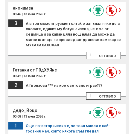
анонимен
4
3
00:46 | 13 юни 2026 г.
3
А в тоя момент руския гoлтak е затънал някъде в
окопите, единия му ботуш липсва, не е ял от
седмица и за капак цяла нощ няма да може да
мигне щот ще го преследват дронове камикадзе
МУХАХАХАХСХАХ
!
отговор
Гатанки от П0дХУЯне
0
3
00:42 | 13 юни 2026 г.
2
А Гьонзова *** на кое световно играе???
!
отговор
дедо_Йоцо
3
6
00:08 | 13 юни 2026 г.
1
Още по-историческо е, че това мисля е най-
грозния мач, който някога съм гледал