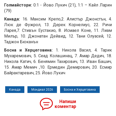
Голмайстори:
0:1 - Йово Лукич (21), 1:1 – Кайл Ларин
(79)
Канада:
16. Максим Крепо,2. Алистър Джонстън, 4.
Люк де Фужрол, 13. Дерек Корнелиус, 22. Ричи
Ларея,7. Стивън Еустакио, 8. Исмаел Коне, 11. Лиам
Милър, 10. Джонатан Дейвид, 12. Тани Олуасей, 12.
Таджон Бюканън
Босна и Херцеговина:
1. Никола Васил, 4. Тарик
Мухаремович, 5. Сеад Колашинац, 7. Амар Дедич, 18.
Никола Катич, 6. Бенямин Тахирович, 13. Иван Башич,
15. Амар Мемич ,10. Ермедин Демирович, 20. Есмир
Байрактаревич, 25. Йово Лукич
Канада
Мондиал 2026
Босна и Херцеговина
Напиши
коментар