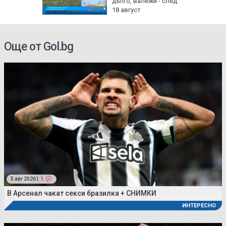
бъде
дълго, валежи - след
ктика,
18 август
Още от Gol.bg
5 авг 2026 |
1
В Арсенал чакат секси бразилка + СНИМКИ
ИНТЕРЕСНО