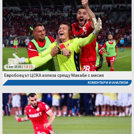
6 авг 2026 |
12
Евробоецът ЦСКА излиза срещу Макаби с мисия
КОМЕНТАРИ И АНАЛИЗИ