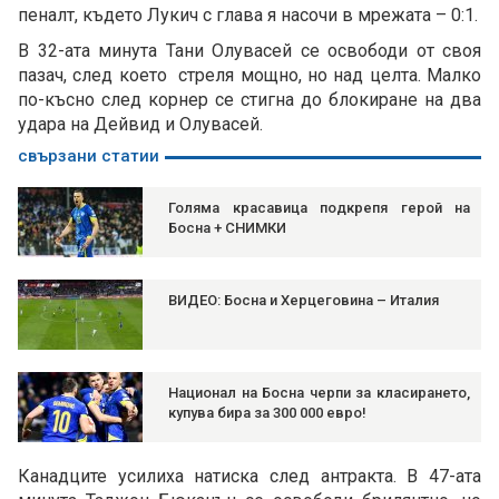
пеналт, където Лукич с глава я насочи в мрежата – 0:1.
В 32-ата минута Тани Олувасей се освободи от своя
пазач, след което стреля мощно, но над целта. Малко
по-късно след корнер се стигна до блокиране на два
удара на Дейвид и Олувасей.
свързани статии
Голяма красавица подкрепя герой на
Босна + СНИМКИ
ВИДЕО: Босна и Херцеговина – Италия
Национал на Босна черпи за класирането,
купува бира за 300 000 евро!
Канадците усилиха натиска след антракта. В 47-ата