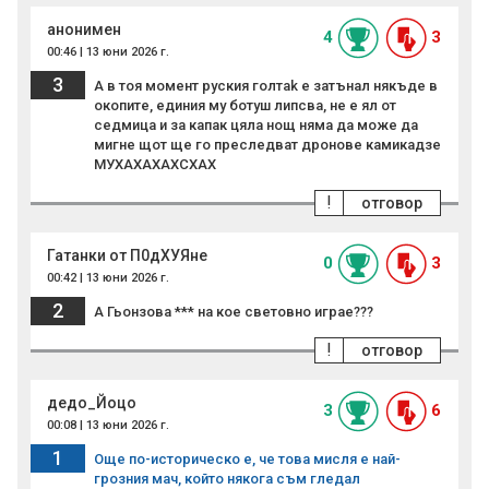
анонимен
4
3
00:46 | 13 юни 2026 г.
3
А в тоя момент руския гoлтak е затънал някъде в
окопите, единия му ботуш липсва, не е ял от
седмица и за капак цяла нощ няма да може да
мигне щот ще го преследват дронове камикадзе
МУХАХАХАХСХАХ
!
отговор
Гатанки от П0дХУЯне
0
3
00:42 | 13 юни 2026 г.
2
А Гьонзова *** на кое световно играе???
!
отговор
дедо_Йоцо
3
6
00:08 | 13 юни 2026 г.
1
Още по-историческо е, че това мисля е най-
грозния мач, който някога съм гледал