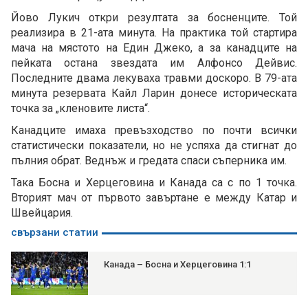
Йово Лукич откри резултата за босненците. Той
реализира в 21-ата минута. На практика той стартира
мача на мястото на Един Джеко, а за канадците на
пейката остана звездата им Алфонсо Дейвис.
Последните двама лекуваха травми доскоро. В 79-ата
минута резервата Кайл Ларин донесе историческата
точка за „кленовите листа“.
Канадците имаха превъзходство по почти всички
статистически показатели, но не успяха да стигнат до
пълния обрат. Веднъж и гредата спаси съперника им.
Така Босна и Херцеговина и Канада са с по 1 точка.
Вторият мач от първото завъртане е между Катар и
Швейцария.
свързани статии
Канада – Босна и Херцеговина 1:1