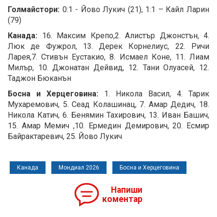
Голмайстори:
0:1 - Йово Лукич (21), 1:1 – Кайл Ларин
(79)
Канада:
16. Максим Крепо,2. Алистър Джонстън, 4.
Люк де Фужрол, 13. Дерек Корнелиус, 22. Ричи
Ларея,7. Стивън Еустакио, 8. Исмаел Коне, 11. Лиам
Милър, 10. Джонатан Дейвид, 12. Тани Олуасей, 12.
Таджон Бюканън
Босна и Херцеговина:
1. Никола Васил, 4. Тарик
Мухаремович, 5. Сеад Колашинац, 7. Амар Дедич, 18.
Никола Катич, 6. Бенямин Тахирович, 13. Иван Башич,
15. Амар Мемич ,10. Ермедин Демирович, 20. Есмир
Байрактаревич, 25. Йово Лукич
Канада
Мондиал 2026
Босна и Херцеговина
Напиши
коментар