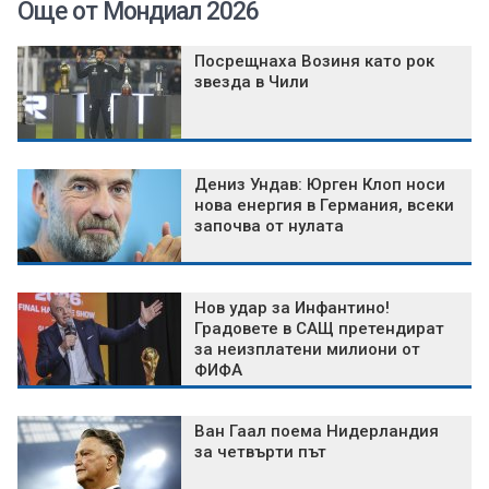
Още от Мондиал 2026
Посрещнаха Возиня като рок
звезда в Чили
Дениз Ундав: Юрген Клоп носи
нова енергия в Германия, всеки
започва от нулата
Нов удар за Инфантино!
Градовете в САЩ претендират
за неизплатени милиони от
ФИФА
Ван Гаал поема Нидерландия
за четвърти път