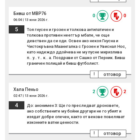
Бивш от МВР76
0
0
06:04 | 13 юни 2026 г.
5
Тоя гнусен и грозен и толкова антипатичен и
толкова противен нееггър мбапе, че още
девствен да си оди. Освен ако некоя Гнусна и
Чистокръвна Мааннгалка с Грозен и Увиснал Нос,
като надеждо ддойчева не му пусне миризлива
п.. у.. т.. к.. а. Поздрави от Сашко от Перник. Бивш
граничен полицай и бивш футболист.
!
отговор
Хала Пеньо
2
2
02:47 | 13 юни 2026 г.
4
До: анонимен 3: Ще го преследват дроновете,
ако собствените му бойни другари не го убият и
изядат добре опечен, както от векове повеляват
изконните ватни ценности.
!
отговор