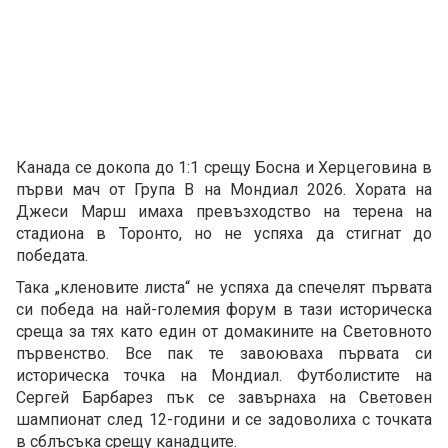
Канада се докопа до 1:1 срещу Босна и Херцеговина в
първи мач от Група В на Мондиал 2026. Хората на
Джеси Марш имаха превъзходство на терена на
стадиона в Торонто, но не успяха да стигнат до
победата.
Така „кленовите листа“ не успяха да спечелят първата
си победа на най-големия форум в тази историческа
среща за тях като един от домакините на Световното
първенство. Все пак те завоюваха първата си
историческа точка на Мондиал. Футболистите на
Сергей Барбарез пък се завърнаха на Световен
шампионат след 12-години и се задоволиха с точката
в сблъсъка срещу канадците.