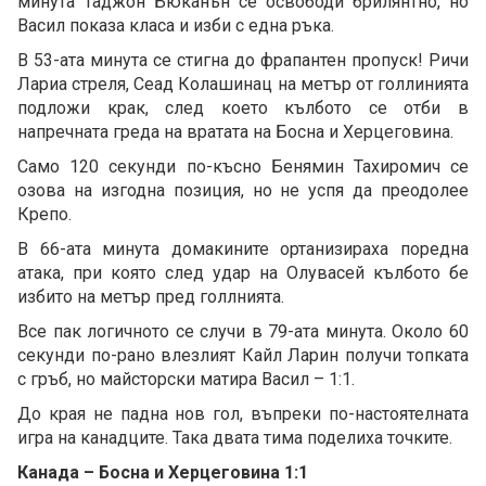
минута Таджон Бюканън се освободи брилянтно, но
Васил показа класа и изби с една ръка.
В 53-ата минута се стигна до фрапантен пропуск! Ричи
Лариа стреля, Сеад Колашинац на метър от голлинията
подложи крак, след което кълбото се отби в
напречната греда на вратата на Босна и Херцеговина.
Само 120 секунди по-късно Бенямин Тахиромич се
озова на изгодна позиция, но не успя да преодолее
Крепо.
В 66-ата минута домакините ортанизираха поредна
атака, при която след удар на Олувасей кълбото бе
избито на метър пред голлнията.
Все пак логичното се случи в 79-ата минута. Около 60
секунди по-рано влезлият Кайл Ларин получи топката
с гръб, но майсторски матира Васил – 1:1.
До края не падна нов гол, въпреки по-настоятелната
игра на канадците. Така двата тима поделиха точките.
Канада – Босна и Херцеговина 1:1