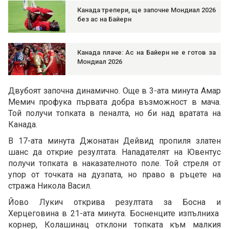
Канада трепери, ще започне Мондиал 2026
без ас на Байерн
Канада плаче: Ас на Байерн не е готов за
Мондиал 2026
Двубоят започна динамично. Още в 3-ата минута Амар
Мемич профука първата добра възможност в мача.
Той получи топката в пеналта, но би над вратата на
Канада.
В 17-ата минута Джонатан Дейвид пропиля златен
шанс да открие резултата. Нападателят на Ювентус
получи топката в наказателното поле. Той стреля от
упор от точката на дузпата, но право в ръцете на
стража Никола Васил.
Йово Лукич открива резултата за Босна и
Херцеговина в 21-ата минута. Босненците изпълниха
корнер, Колашинац отклони топката към малкия