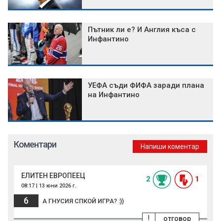
Пътник ли е? И Англия къса с
Инфантино
УЕФА съди ФИФА заради плана
на Инфантино
Коментари
Напиши коментар
ЕЛИТЕН ЕВРОПЕЕЦ
2
1
08:17 | 13 юни 2026 г.
6
А ГНУСИЯ СПКОЙ ИГРА? :))
!
отговор