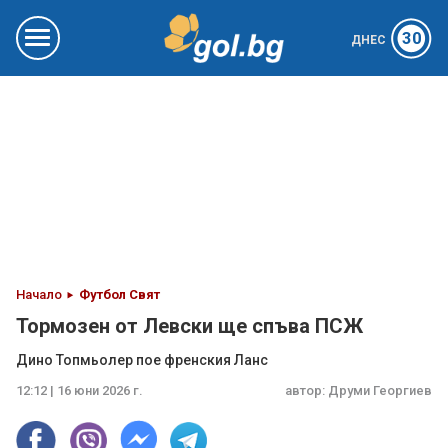
30
ДНЕС
Начало
Футбол Свят
Тормозен от Левски ще спъва ПСЖ
Дино Топмьолер пое френския Ланс
12:12 | 16 юни 2026 г.
автор:
Друми Георгиев