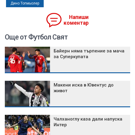
Дино Топмьолер
Напиши
коментар
Още от Футбол Свят
Байерн няма търпение за мача
за Суперкупата
Макени иска в Ювентус до
живот
Чалханоглу каза дали напуска
Интер