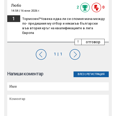
Любо
2
0
14:54 | 16 юни 2026 г.
1
Тормозен?Човека едва ли си спомня мача между
по- предишния му отбор и някакъв български
във втория кръг на квалификациите в лига
Европа
!
отговор
Напиши коментар
ВЛЕЗ
|
РЕГИСТРАЦИЯ