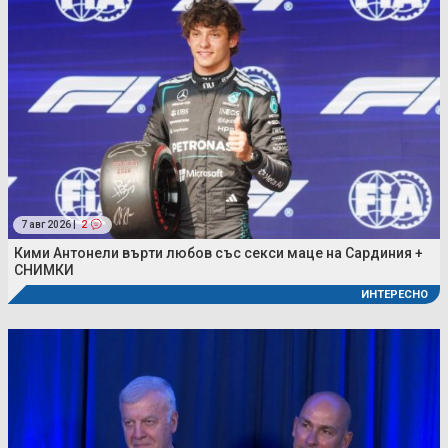
7 авг 2026 |
2
Кими Антонели върти любов със секси маце на Сардиния +
СНИМКИ
ИНТЕРЕСНО