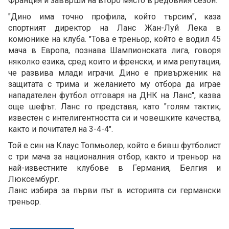
Франция и завърши на второ място в редовния сезон.
"Дино има точно профила, който търсим", каза
спортният директор на Ланс Жан-Луй Лека в
комюнике на клуба. "Това е треньор, който е водил 45
мача в Европа, познава Шампионската лига, говоря
няколко езика, сред които и френски, и има репутация,
че развива млади играчи. Дино е привърженик на
защитата с трима и желанието му отбора да играе
нападателен футбол отговаря на ДНК на Ланс", казва
още шефът. Ланс го представя, като "голям тактик,
известен с интелигентността си и човешките качества,
както и почитател на 3-4-4".
Той е син на Клаус Топмьолер, който е бивш футболист
с три мача за националния отбор, както и треньор на
най-известните клубове в Германия, Белгия и
Люксембург.
Ланс избира за първи път в историята си германски
треньор.