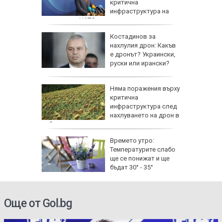
ят на
критична
ртин
инфраструктура на
държава от НАТО
ните
Костадинов за
 Ще
нахлулия дрон: Какъв
стоките?
е дронът? Украински,
руски или ирански?
а до
Няма поражения върху
о търсят
критична
инфраструктура след
 салони
нахлуването на дрон в
небето ни
ът на
Времето утро:
Заловили
Температурите слабо
ените се
ще се понижат и ще
тите"
бъдат 30° - 35°
Още от Gol.bg