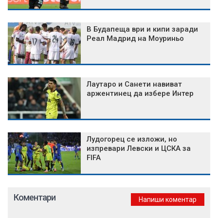
В Будапеща ври и кипи заради
Реал Мадрид на Моуриньо
Лаутаро и Санети навиват
аржентинец да избере Интер
Лудогорец се изложи, но
изпревари Левски и ЦСКА за
FIFA
Коментари
Напиши коментар