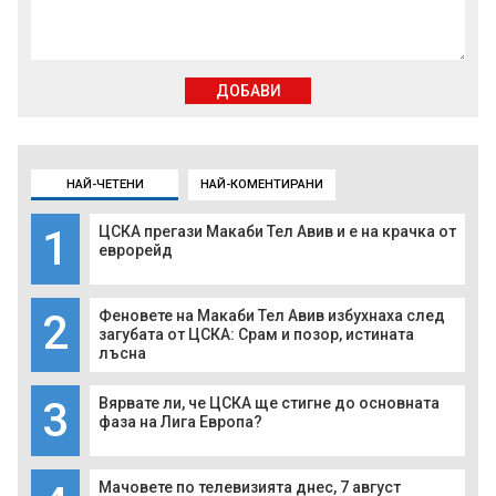
ДОБАВИ
НАЙ-ЧЕТЕНИ
НАЙ-КОМЕНТИРАНИ
1
ЦСКА прегази Макаби Тел Авив и е на крачка от
еврорейд
2
Феновете на Макаби Тел Авив избухнаха след
загубата от ЦСКА: Срам и позор, истината
лъсна
3
Вярвате ли, че ЦСКА ще стигне до основната
фаза на Лига Европа?
Мачовете по телевизията днес, 7 август