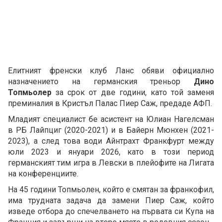
Елитният френски клуб Ланс обяви официално
назначението на германския треньор
Дино
Топмьолер
за срок от две години, като той заменя
преминалия в Кристъл Палас Пиер Саж, предаде АФП.
Младият специалист бе асистент на Юлиан Нагелсман
в РБ Лайпциг (2020-2021) и в Байерн Мюнхен (2021-
2023), а след това води Айнтрахт Франкфурт между
юли 2023 и януари 2026, като в този период
германският тим игра в Левски в плейофите на Лигата
на конференциите.
На 45 години Топмьолен, който е смятан за франкофил,
има трудната задача да замени Пиер Саж, който
изведе отбора до спечелването на първата си Купа на