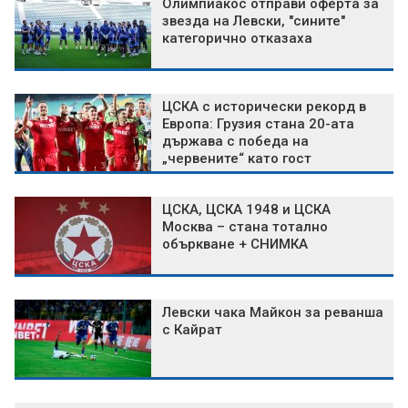
Олимпиакос отправи оферта за
звезда на Левски, "сините"
категорично отказаха
ЦСКА с исторически рекорд в
Европа: Грузия стана 20-ата
държава с победа на
„червените“ като гост
ЦСКА, ЦСКА 1948 и ЦСКА
Москва – стана тотално
объркване + СНИМКА
Левски чака Майкон за реванша
с Кайрат