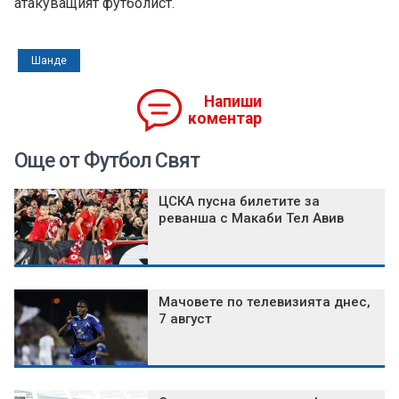
атакуващият футболист.
Шанде
Напиши
коментар
Още от Футбол Свят
ЦСКА пусна билетите за
реванша с Макаби Тел Авив
Мачовете по телевизията днес,
7 август