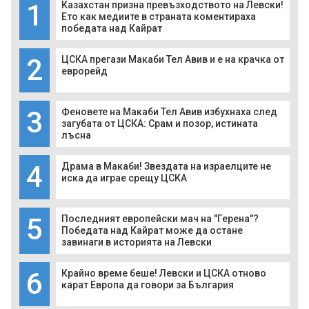
1
Казахстан призна превъзходството на Левски!
Ето как медиите в страната коментираха
победата над Кайрат
2
ЦСКА прегази Макаби Тел Авив и е на крачка от
еврорейд
3
Феновете на Макаби Тел Авив избухнаха след
загубата от ЦСКА: Срам и позор, истината
лъсна
4
Драма в Макаби! Звездата на израелците не
иска да играе срещу ЦСКА
5
Последният европейски мач на "Герена"?
Победата над Кайрат може да остане
завинаги в историята на Левски
6
Крайно време беше! Левски и ЦСКА отново
карат Европа да говори за България