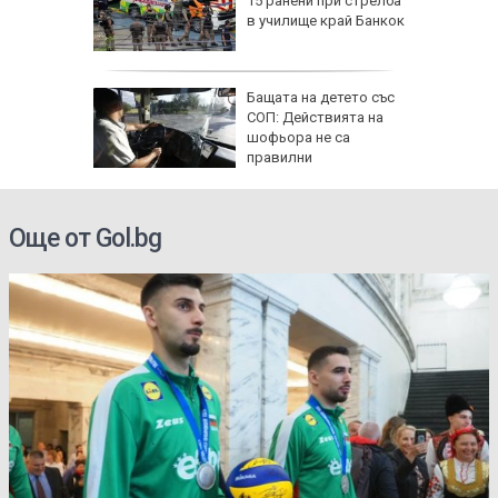
ърция,
15 ранени при стрелба
в училище край Банкок
я
Бащата на детето със
ята през
СОП: Действията на
продължи
шофьора не са
правилни
Още от Gol.bg