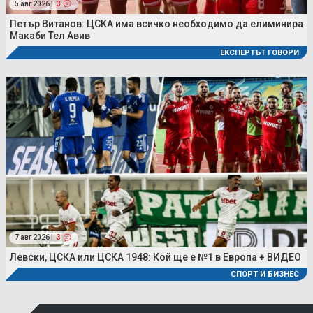
5 авг 2026 |
3
Петър Витанов: ЦСКА има всичко необходимо да елиминира
Макаби Тел Авив
ЕКСПЕРТЪТ ГОВОРИ
7 авг 2026 |
3
Левски, ЦСКА или ЦСКА 1948: Кой ще е №1 в Европа + ВИДЕО
СПОРТ И БИЗНЕС