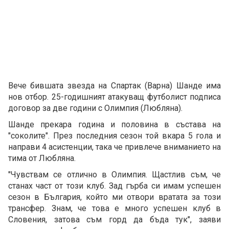
Вече бившата звезда на Спартак (Варна) Шанде има
нов отбор. 25-годишният атакуващ футболист подписа
договор за две години с Олимпия (Любляна).
Шанде прекара година и половина в състава на
"соколите". През последния сезон той вкара 5 гола и
направи 4 асистенции, така че привлече вниманието на
тима от Любляна.
"Чувствам се отлично в Олимпия. Щастлив съм, че
станах част от този клуб. Зад гърба си имам успешен
сезон в България, който ми отвори вратата за този
трансфер. Знам, че това е много успешен клуб в
Словения, затова съм горд да бъда тук", заяви