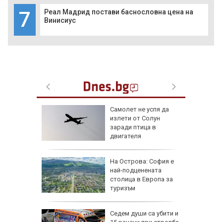
7
Реал Мадрид постави баснословна цена на
Винисиус
лбата,
Самолет не успя да
ира АЕЦ
излети от Солун
 обидно
заради птица в
двигателя
еди
На Острова: София е
най-подценената
Куба
столица в Европа за
туризъм
Седем души са убити и