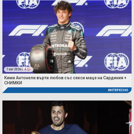
7 авг 2026 |
4
Кими Антонели върти любов със секси маце на Сардиния +
СНИМКИ
ИНТЕРЕСНО