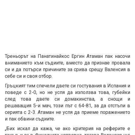
Треньорът на Панатинайкос Ергин Атаман пак насочи
вниманието към съдиите, вместо да признае провала
си и да потърси причините за срива срещу Валенсия в
себе си и своя отбор.
Гръцкият тим спечели двете си гостувания в Испания и
поведе с 2-0, но не успя да използва това, губейки
след това двете си домакинства, а снощи и
решаващия 5-и мач, този път с 64-81, за да отстъпи в
серията с 2-3. Атаман не успя да приеме поражението
и пак обвини съдиите.
„Бих искал да кажа, че ако критерия на реферите е