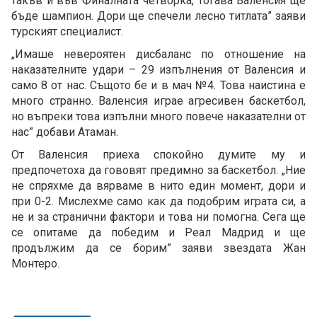
такъв и във Финалната четворка, тогава Валенсия ще
бъде шампион. Дори ще спечели лесно титлата” заяви
турският специалист.
„Имаше невероятен дисбаланс по отношение на
наказателните удари – 29 изпълнения от Валенсия и
само 8 от нас. Същото бе и в мач №4. Това наистина е
много странно. Валенсия играе агресивен баскетбол,
но въпреки това изпълни много повече наказателни от
нас” добави Атаман.
От Валенсия приеха спокойно думите му и
предпочетоха да гововят предимно за баскетбол. „Ние
не спряхме да вярваме в нито един момент, дори и
при 0-2. Мислехме само как да подобрим играта си, а
не и за странични фактори и това ни помогна. Сега ще
се опитаме да победим и Реал Мадрид и ще
продължим да се борим” заяви звездата Жан
Монтеро.