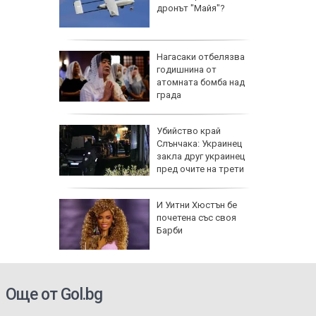
дронът "Майя"?
лжават:
Нагасаки отбелязва
е очаква
годишнина от
густ
атомната бомба над
града
упкави
Убийство край
 с вино
Слънчака: Украинец
закла друг украинец
пред очите на трети
И Уитни Хюстън бе
на
почетена със своя
анира ли
Барби
не на
се полз
Още от Gol.bg