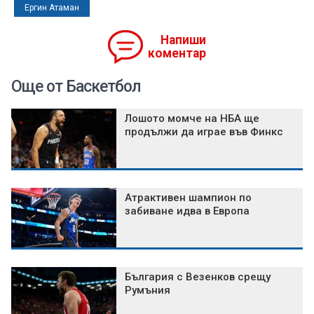
Ергин Атаман
Напиши
коментар
Още от Баскетбол
Лошото момче на НБА ще
продължи да играе във Финкс
Атрактивен шампион по
забиване идва в Европа
България с Везенков срещу
Румъния