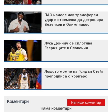
ПАО нанесе нов трансферен
удар в стремежа да детронира
Везенков и Олимпиакос
Лука Дончич се сплотява
Езерняците в Словения
Лошото момче на Голдън Стейт
преподписа с Уориърс
Коментари
Напиши коментар
Няма коментари