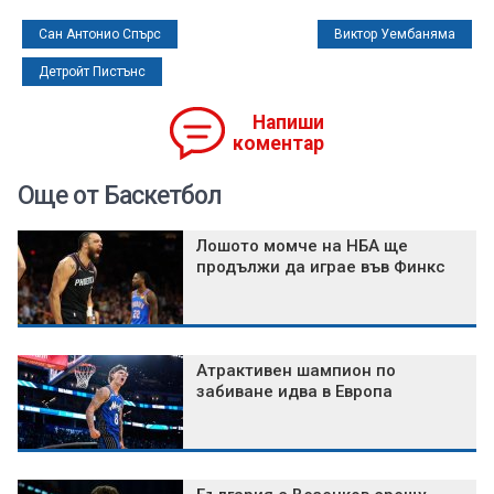
Сан Антонио Спърс
Виктор Уембаняма
Детройт Пистънс
Напиши
коментар
Още от Баскетбол
Лошото момче на НБА ще
продължи да играе във Финкс
Атрактивен шампион по
забиване идва в Европа