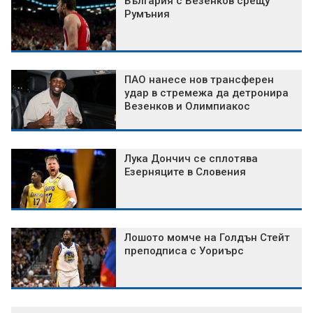
България с Везенков срещу
Румъния
ПАО нанесе нов трансферен
удар в стремежа да детронира
Везенков и Олимпиакос
Лука Дончич се сплотява
Езерняците в Словения
Лошото момче на Голдън Стейт
преподписа с Уориърс