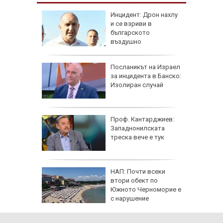
 в
Инцидент: Дрон нахлу
и се взриви в
българското
о
въздушно
пространство
рна на
Посланикът на Израел
де
за инцидента в Банско:
ничен
Изолиран случай
AI
Проф. Кантарджиев:
Западнонилската
ист
треска вече е тук
а е
 Гърция
НАП: Почти всеки
ривата и
втори обект по
Южното Черноморие е
 да
с нарушение