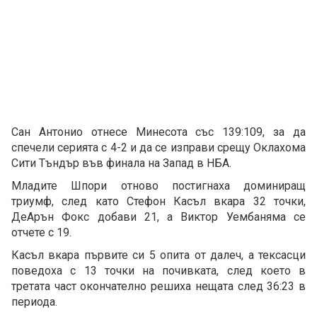
Сан Антонио отнесе Минесота със 139:109, за да
спечели серията с 4-2 и да се изправи срещу Оклахома
Сити Тъндър във финала на Запад в НБА.
Младите Шпори отново постигнаха доминиращ
триумф, след като Стефон Касъл вкара 32 точки,
ДеАрън Фокс добави 21, а Виктор Уембаняма се
отчете с 19.
Касъл вкара първите си 5 опита от далеч, а тексасци
поведоха с 13 точки на почивката, след което в
третата част окончателно решиха нещата след 36:23 в
периода.