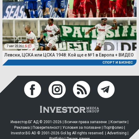
7 авг 2026 |
5
Левски, ЦСКА или ЦСКА 1948: Кой ще е №1 в Европа + ВИДЕО
СПОРТ И БИЗНЕС
Инвестор.БГ АД © 2001-2026 | Всички права запазени. |
Контакти
|
Реклама
|
Поверителност
|
Условия за ползване
|
Портфолио
|
Investor.BG AD © 2001-2026 Gol.bg All rights reserved. |
Advertising
|
Portfolio
|
Лични данни