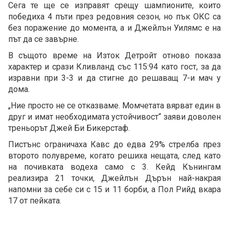
Сега те ще се изправят срещу шампионите, които
победиха 4 пъти през редовния сезон, но пък ОКС са
без поражение до момента, а и Джейлън Уилямс е на
път да се завърне.
В същото време на Изток Детройт отново показа
характер и срази Кливланд със 115:94 като гост, за да
изравни при 3-3 и да стигне до решаващ 7-и мач у
дома.
„Ние просто не се отказваме. Момчетата вярват един в
друг и имат необходимата устойчивост“ заяви доволен
треньорът Джей Би Бикерстаф.
Пистънс ограничаха Кавс до едва 29% стрелба през
второто полувреме, когато решиха нещата, след като
на почивката водеха само с 3. Кейд Кънингам
реализира 21 точки, Джейлън Дърън най-накрая
напомни за себе си с 15 и 11 борби, а Пол Рийд вкара
17 от пейката.