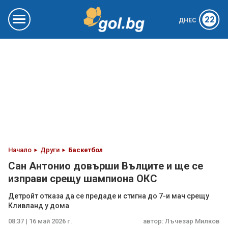
22
ДНЕС
Начало
Други
Баскетбол
Сан Антонио довърши Вълците и ще се
изправи срещу шампиона ОКС
Детройт отказа да се предаде и стигна до 7-и мач срещу
Кливланд у дома
08:37 | 16 май 2026 г.
автор:
Лъчезар Милков