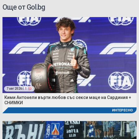
Още от Gol.bg
7 авг 2026 |
1
Кими Антонели върти любов със секси маце на Сардиния +
СНИМКИ
ИНТЕРЕСНО