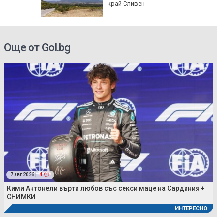
край Сливен
Още от Gol.bg
7 авг 2026 |
4
Кими Антонели върти любов със секси маце на Сардиния +
СНИМКИ
ИНТЕРЕСНО