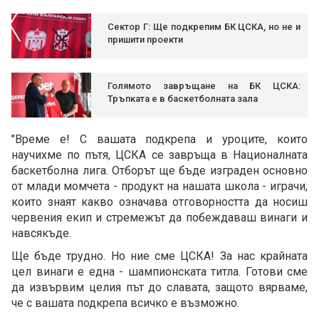
Сектор Г: Ще подкрепим БК ЦСКА, но не и
пришити проекти
Голямото завръщане на БК ЦСКА:
Тръпката е в баскетболната зала
"Време е! С вашата подкрепа и уроците, които
научихме по пътя, ЦСКА се завръща в Националната
баскетболна лига. Отборът ще бъде изграден основно
от млади момчета - продукт на нашата школа - играчи,
които знаят какво означава отговорността да носиш
червения екип и стремежът да побеждаваш винаги и
навсякъде.
Ще бъде трудно. Но ние сме ЦСКА! За нас крайната
цел винаги е една - шампионската титла. Готови сме
да извървим целия път до славата, защото вярваме,
че с вашата подкрепа всичко е възможно.