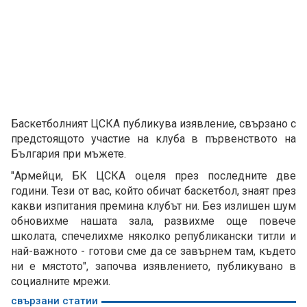
Баскетболният ЦСКА публикува изявление, свързано с
предстоящото участие на клуба в първенството на
България при мъжете.
"Армейци, БК ЦСКА оцеля през последните две
години. Тези от вас, който обичат баскетбол, знаят през
какви изпитания премина клубът ни. Без излишен шум
обновихме нашата зала, развихме още повече
школата, спечелихме няколко републикански титли и
най-важното - готови сме да се завърнем там, където
ни е мястото", започва изявлението, публикувано в
социалните мрежи.
свързани статии