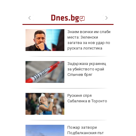
ра край
Знаем всички им слаби
раинец
места: Зеленски
ка си и
загатва за нов удар по
га
руската логистика
Задържаха украинец
ените да
за убийството край
ите си
Слънчев бряг
омикс:
Рускиня спря
 Георги
Сабаленка в Торонто
д към
щето
я
Пожар затвори
Подбалканския път