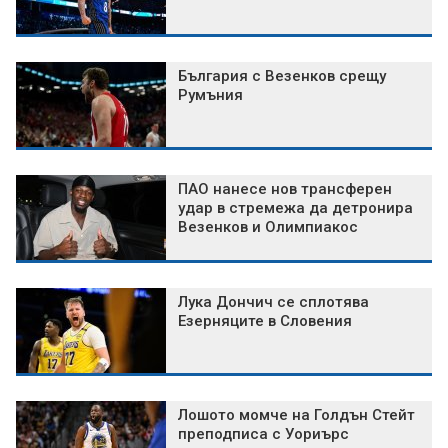
България с Везенков срещу
Румъния
ПАО нанесе нов трансферен
удар в стремежа да детронира
Везенков и Олимпиакос
Лука Дончич се сплотява
Езерняците в Словения
Лошото момче на Голдън Стейт
преподписа с Уориърс