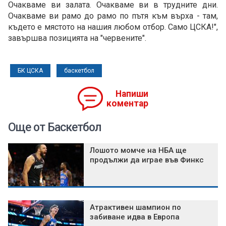
Очакваме ви залата. Очакваме ви в трудните дни.
Очакваме ви рамо до рамо по пътя към върха - там,
където е мястото на нашия любом отбор. Само ЦСКА!",
завършва позицията на "червените".
БК ЦСКА
баскетбол
Напиши
коментар
Още от Баскетбол
Лошото момче на НБА ще
продължи да играе във Финкс
Атрактивен шампион по
забиване идва в Европа