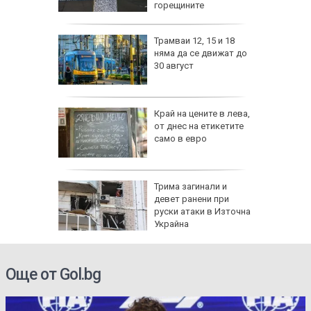
горещините
изпепели
Трамваи 12, 15 и 18
, над 20
няма да се движат до
30 август
ВИДЕО)
рона
Край на цените в лева,
 Няма
от днес на етикетите
само в евро
и
а без
Трима загинали и
губа от
девет ранени при
руски атаки в Източна
Украйна
Още от Gol.bg