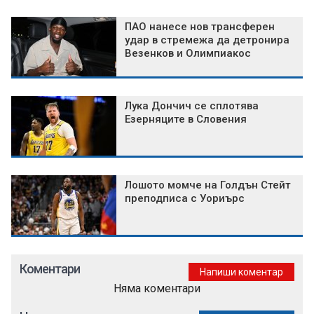
ПАО нанесе нов трансферен
удар в стремежа да детронира
Везенков и Олимпиакос
Лука Дончич се сплотява
Езерняците в Словения
Лошото момче на Голдън Стейт
преподписа с Уориърс
Коментари
Напиши коментар
Няма коментари