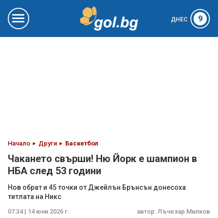
9
ДНЕС
Начало
Други
Баскетбол
Чакането свърши! Ню Йорк е шампион в
НБА след 53 години
Нов обрат и 45 точки от Джейлън Брънсън донесоха
титлата на Никс
07:34 | 14 юни 2026 г.
автор:
Лъчезар Милков