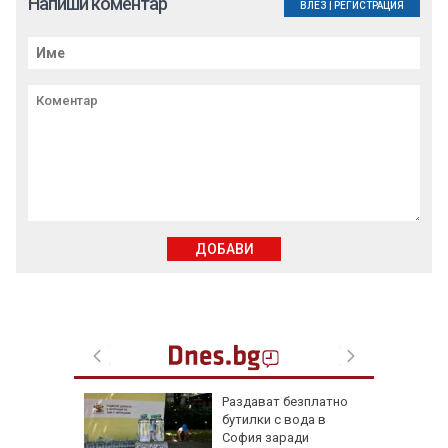
Напиши коментар
ВЛЕЗ
|
РЕГИСТРАЦИЯ
ДОБАВИ
ън се е
Раздават безплатно
л по
бутилки с вода в
София заради