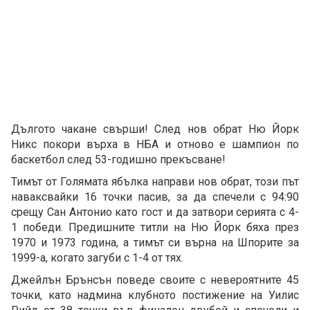
Дългото чакане свърши! След нов обрат Ню Йорк
Никс покори върха в НБА и отново е шампион по
баскетбол след 53-годишно прекъсване!
Тимът от Голямата ябълка направи нов обрат, този път
наваксвайки 16 точки пасив, за да спечели с 94:90
срещу Сан Антонио като гост и да затвори серията с 4-
1 победи. Предишните титли на Ню Йорк бяха през
1970 и 1973 година, а тимът си върна на Шпорите за
1999-а, когато загуби с 1-4 от тях.
Джейлън Брънсън поведе своите с невероятните 45
точки, като надмина клубното постижение на Уилис