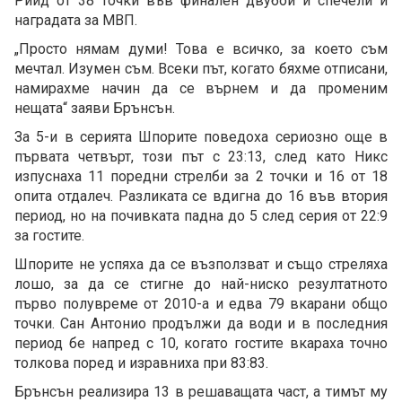
Рийд от 38 точки във финален двубой и спечели и
наградата за МВП.
„Просто нямам думи! Това е всичко, за което съм
мечтал. Изумен съм. Всеки път, когато бяхме отписани,
намирахме начин да се върнем и да променим
нещата“ заяви Брънсън.
За 5-и в серията Шпорите поведоха сериозно още в
първата четвърт, този път с 23:13, след като Никс
изпуснаха 11 поредни стрелби за 2 точки и 16 от 18
опита отдалеч. Разликата се вдигна до 16 във втория
период, но на почивката падна до 5 след серия от 22:9
за гостите.
Шпорите не успяха да се възползват и също стреляха
лошо, за да се стигне до най-ниско резултатното
първо полувреме от 2010-а и едва 79 вкарани общо
точки. Сан Антонио продължи да води и в последния
период бе напред с 10, когато гостите вкараха точно
толкова поред и изравниха при 83:83.
Брънсън реализира 13 в решаващата част, а тимът му