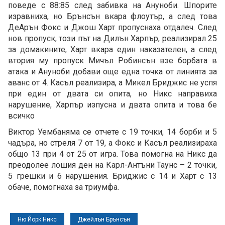
поведе с 88:85 след забивка на Ануноби. Шпорите
изравниха, но Брънсън вкара флоутър, а след това
ДеАрън Фокс и Джош Харт пропуснаха отдалеч. След
нов пропуск, този път на Дилън Харпър, реализирал 25
за домакините, Харт вкара един наказателен, а след
втория му пропуск Мичъл Робинсън взе борбата в
атака и Ануноби добави още една точка от линията за
аванс от 4. Касъл реализира, а Микел Бриджис не успя
при един от двата си опита, но Никс направиха
нарушение, Харпър изпусна и двата опита и това бе
всичко
Виктор Уембаняма се отчете с 19 точки, 14 борби и 5
чадъра, но стреля 7 от 19, а Фокс и Касъл реализираха
общо 13 при 4 от 25 от игра. Това помогна на Никс да
преодолее лошия ден на Карл-Антъни Таунс – 2 точки,
5 грешки и 6 нарушения. Бриджис с 14 и Харт с 13
обаче, помогнаха за триумфа.
Ню Йорк Никс
Джейлън Брънсън