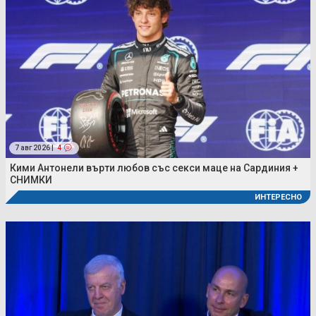
7 авг 2026 |
4
Кими Антонели върти любов със секси маце на Сардиния +
СНИМКИ
ИНТЕРЕСНО