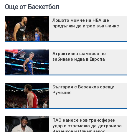
Още от Баскетбол
Лошото момче на НБА ще
продължи да играе във Финкс
Атрактивен шампион по
забиване идва в Европа
България с Везенков срещу
Румъния
ПАО нанесе нов трансферен
удар в стремежа да детронира
Везенков и Олимпиакос