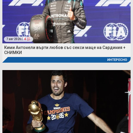
7 авг 2026 |
4
Кими Антонели върти любов със секси маце на Сардиния +
СНИМКИ
ИНТЕРЕСНО