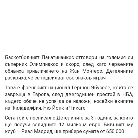
Баскетболният Панатинайкос отговори на големия си
съперник Олимпиакос и скоро, след като червените
обявиха привличането на Жан Монтеро, Детелините
разкриха, че се подсилват със знаков играч.
Това е френският национал Гершон Ябуселе, който се
завръща в Европа, след двегодишен престой в НБА,
където обаче не успя да се наложи, носейки екипите
на Филаделфия, Ню Йопк и Чикаго.
Сега той е посписал с Детелините за 3 години, за които
ще получи солидните 12 милиона евро. Бившият му
клуб – Реал Мадрид, ще прибере сумата от 650 000.