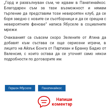
„Горд и развълнуван съм, че идвам в Панатинайкос.
Благодарен съм за тази възможност и нямам
търпение да представям този невероятен клуб, да се
боря заедно с новите си съотборници и да се срещна с
невероятните фенове” написа Ябуселе в социалните
мрежи.
Очакваният са съвсем скоро Зелените от Атина да
добавят към състава си още сериозни играчи, в
лицето на Айзък Бонга от Партизан и Бранку Бадио от
Валенсия, с които остава да се уточнят само някои
подробности по договорите им.
Гершон Ябуселе
Панатинайкос
Напиши
коментар