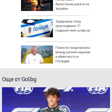
а се
балистични ракети за
Украйна
ев: Без
Задържаха след
й"
преследване 77-
годишен пиян шофьор
ЕЦ-овете
а 9-
Психолог видя връзка
на пътя
между руския нацизъм
и убийството в
Пловдив
Още от Gol.bg