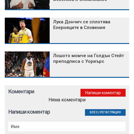
Лука Дончич се сплотява
Езерняците в Словения
Лошото момче на Голдън Стейт
преподписа с Уориърс
Коментари
Напиши коментар
Няма коментари
Напиши коментар
ВЛЕЗ
|
РЕГИСТРАЦИЯ