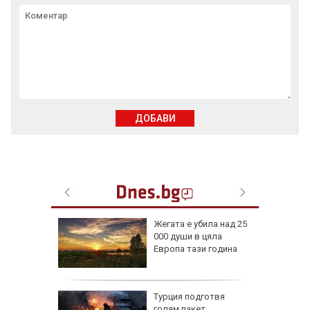
ДОБАВИ
 на
Жегата е убила над 25
дължи,
000 души в цяла
равена
Европа тази година
н воден
: Без
Турция подготвя
ПВО е
голям пакет