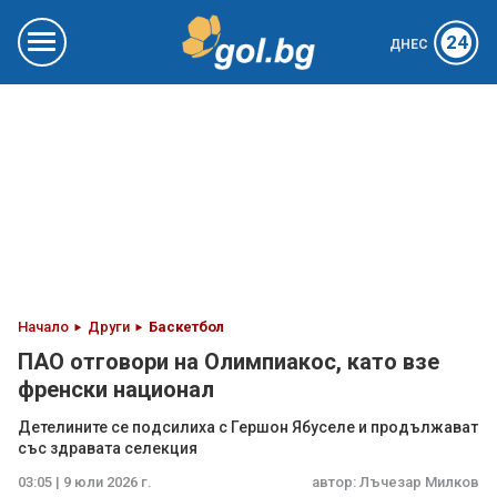
24
ДНЕС
Начало
Други
Баскетбол
ПАО отговори на Олимпиакос, като взе
френски национал
Детелините се подсилиха с Гершон Ябуселе и продължават
със здравата селекция
03:05 | 9 юли 2026 г.
автор:
Лъчезар Милков