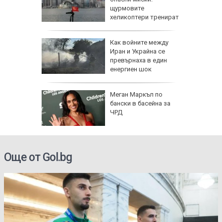
щурмовите
хеликоптери тренират
полети под радара
Как войните между
Иран и Украйна се
превърнаха в един
енергиен шок
о се
Меган Маркъл по
кво
бански в басейна за
оти
ЧРД
Още от Gol.bg