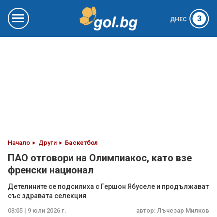
3
ДНЕС
Начало
Други
Баскетбол
ПАО отговори на Олимпиакос, като взе
френски национал
Детелините се подсилиха с Гершон Ябуселе и продължават
със здравата селекция
03:05 | 9 юли 2026 г.
автор:
Лъчезар Милков