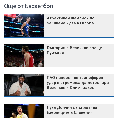
Още от Баскетбол
Атрактивен шампион по
забиване идва в Европа
България с Везенков срещу
Румъния
ПАО нанесе нов трансферен
удар в стремежа да детронира
Везенков и Олимпиакос
Лука Дончич се сплотява
Езерняците в Словения