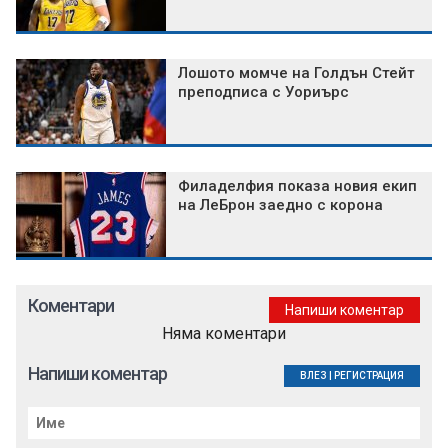
Лошото момче на Голдън Стейт
преподписа с Уориърс
Филаделфия показа новия екип
на ЛеБрон заедно с корона
Коментари
Напиши коментар
Няма коментари
Напиши коментар
ВЛЕЗ
|
РЕГИСТРАЦИЯ