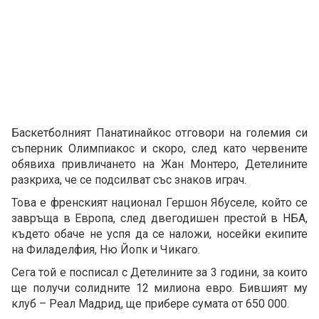
Баскетболният Панатинайкос отговори на големия си
съперник Олимпиакос и скоро, след като червените
обявиха привличането на Жан Монтеро, Детелините
разкриха, че се подсилват със знаков играч.
Това е френският национал Гершон Ябуселе, който се
завръща в Европа, след двегодишен престой в НБА,
където обаче не успя да се наложи, носейки екипите
на Филаделфия, Ню Йопк и Чикаго.
Сега той е посписал с Детелините за 3 години, за които
ще получи солидните 12 милиона евро. Бившият му
клуб – Реал Мадрид, ще прибере сумата от 650 000.