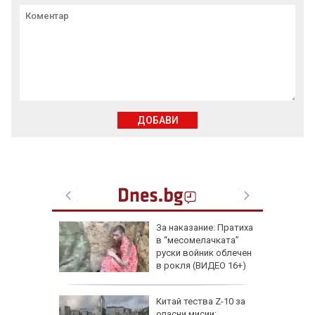
ДОБАВИ
еги: Как
За наказание: Пратиха
в “месомелачката”
да
руски войник облечен
 хората?
в рокля (ВИДЕО 16+)
Китай тества Z-10 за
опасни мисии: