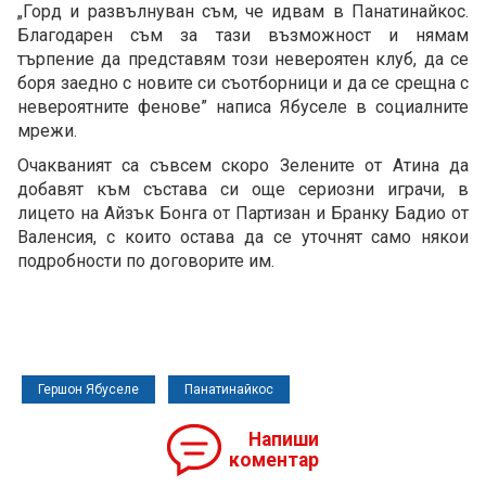
„Горд и развълнуван съм, че идвам в Панатинайкос.
Благодарен съм за тази възможност и нямам
търпение да представям този невероятен клуб, да се
боря заедно с новите си съотборници и да се срещна с
невероятните фенове” написа Ябуселе в социалните
мрежи.
Очакваният са съвсем скоро Зелените от Атина да
добавят към състава си още сериозни играчи, в
лицето на Айзък Бонга от Партизан и Бранку Бадио от
Валенсия, с които остава да се уточнят само някои
подробности по договорите им.
Гершон Ябуселе
Панатинайкос
Напиши
коментар