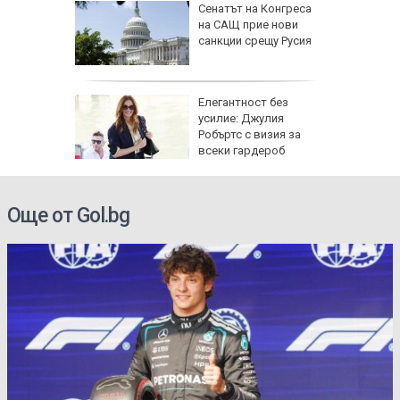
 AI
Сенатът на Конгреса
ткриване
на САЩ прие нови
чни
санкции срещу Русия
ойто ще
Елегантност без
е да
усилие: Джулия
т
Робъртс с визия за
всеки гардероб
Още от Gol.bg