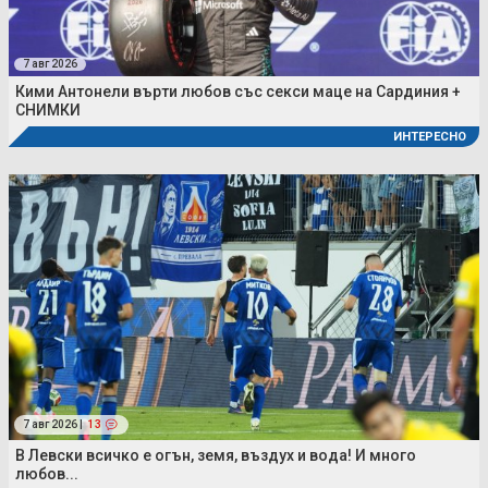
7 авг 2026
Кими Антонели върти любов със секси маце на Сардиния +
СНИМКИ
ИНТЕРЕСНО
7 авг 2026 |
13
В Левски всичко е огън, земя, въздух и вода! И много
любов...