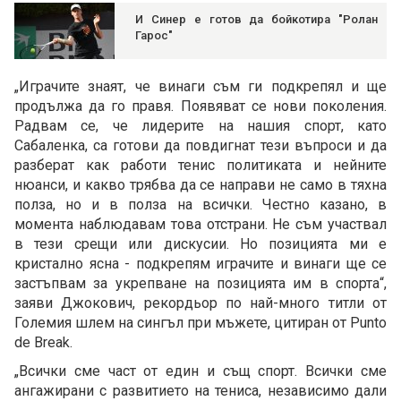
И Синер е готов да бойкотира "Ролан
Гарос"
„Играчите знаят, че винаги съм ги подкрепял и ще
продължа да го правя. Появяват се нови поколения.
Радвам се, че лидерите на нашия спорт, като
Сабаленка, са готови да повдигнат тези въпроси и да
разберат как работи тенис политиката и нейните
нюанси, и какво трябва да се направи не само в тяхна
полза, но и в полза на всички. Честно казано, в
момента наблюдавам това отстрани. Не съм участвал
в тези срещи или дискусии. Но позицията ми е
кристално ясна - подкрепям играчите и винаги ще се
застъпвам за укрепване на позицията им в спорта“,
заяви Джокович, рекордьор по най-много титли от
Големия шлем на сингъл при мъжете, цитиран от Punto
de Break.
„Всички сме част от един и същ спорт. Всички сме
ангажирани с развитието на тениса, независимо дали