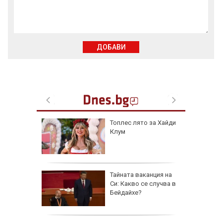
ДОБАВИ
рола по
Топлес лято за Хайди
Клум
а арести
Тайната ваканция на
Си: Какво се случва в
Бейдайхе?