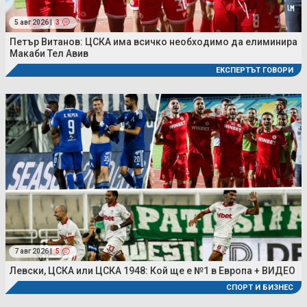
5 авг 2026 |
3
Петър Витанов: ЦСКА има всичко необходимо да елиминира
Макаби Тел Авив
ЕКСПЕРТЪТ ГОВОРИ
7 авг 2026 |
5
Левски, ЦСКА или ЦСКА 1948: Кой ще е №1 в Европа + ВИДЕО
СПОРТ И БИЗНЕС