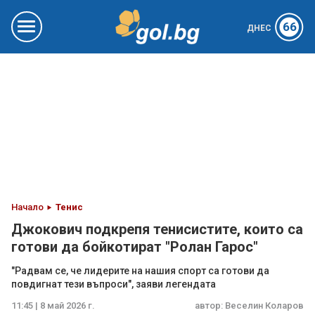
66
ДНЕС
Начало
Тенис
Джокович подкрепя тенисистите, които са
готови да бойкотират "Ролан Гарос"
"Радвам се, че лидерите на нашия спорт са готови да
повдигнат тези въпроси", заяви легендата
11:45 | 8 май 2026 г.
автор:
Веселин Коларов