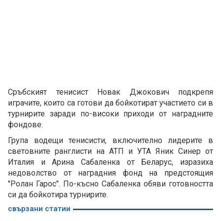
Сръбският тенисист Новак Джокович подкрепя
играчите, които са готови да бойкотират участието си в
турнирите заради по-високи приходи от наградните
фондове.
Група водещи тенисисти, включително лидерите в
световните ранглисти на АТП и УТА Яник Синер от
Италия и Арина Сабаленка от Беларус, изразиха
недоволство от наградния фонд на предстоящия
"Ролан Гарос". По-късно Сабаленка обяви готовността
си да бойкотира турнирите.
свързани статии