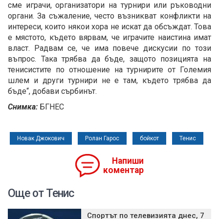
сме играчи, организатори на турнири или ръководни
органи. За съжаление, често възникват конфликти на
интереси, които някои хора не искат да обсъждат. Това
е мястото, където вярвам, че играчите наистина имат
власт. Радвам се, че има повече дискусии по този
въпрос. Така трябва да бъде, защото позицията на
тенисистите по отношение на турнирите от Големия
шлем и други турнири не е там, където трябва да
бъде“, добави сърбинът.
Снимка:
БГНЕС
Новак Джокович
Ролан Гарос
бойкот
Тенис
Напиши
коментар
Още от Тенис
Спортът по телевизията днес, 7