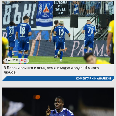
7 авг 2026 |
8
В Левски всичко е огън, земя, въздух и вода! И много
любов...
КОМЕНТАРИ И АНАЛИЗИ