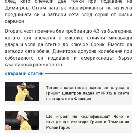
след като спечели две точки при подаване на
Димитров. Оттам нататък квалификантът не изпусна
преднината си и затвори сета след серия от силни
сервиси.
Втората част премина без пробиви до 4:3 за българина,
когато той впечатли с няколко отлични минаващи
удара и успя да стигне до ключов брейк. Вместо да
затвори сета обаче, Димитров допусна колебания при
собственото си подаване и американецът бързо
възстанови равенството.
свързани статии
Тотална катастрофа, какво се случва с
Гришо? Димитров падна от №312 в света
на старта във Франция
Ще играят ли квалификации? Ясно е
откъде ще стартира Гришо и Томова на
Ролан Гарос