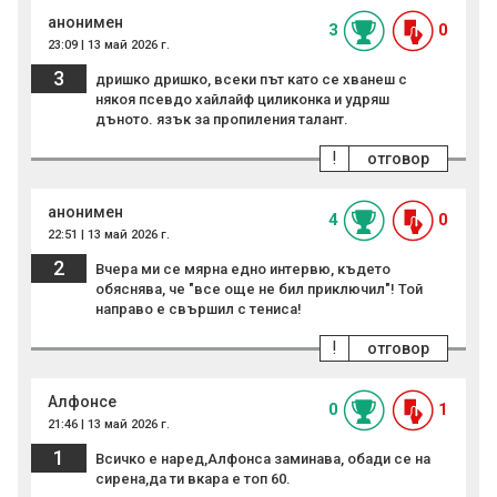
анонимен
3
0
23:09 | 13 май 2026 г.
3
дришко дришко, всеки път като се хванеш с
някоя псевдо хайлайф циликонка и удряш
дъното. язък за пропиления талант.
!
отговор
анонимен
4
0
22:51 | 13 май 2026 г.
2
Вчера ми се мярна едно интервю, където
обяснява, че "все още не бил приключил"! Той
направо е свършил с тениса!
!
отговор
Алфонсе
0
1
21:46 | 13 май 2026 г.
1
Всичко е наред,Алфонса заминава, обади се на
сирена,да ти вкара е топ 60.