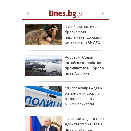
одини
Капибари нахлуха в
, ритало
бразилския
ахне
парламент, държали
а детето
се възпитно ВИДЕО
Куче
Росатом: Седем
ина си,
китайски кораба ще
сно
преминат към Европа
сата и
през Арктика
ели и
МВР предупреждава
иха
за измамни схеми с
алиев в
родопски села и
път
мними лечители
ревен
Путин може да тества
ец
единството на НАТО
шив
чрез атака под