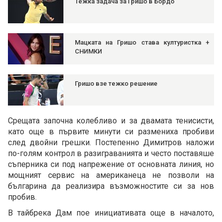
Тежка задача за Гришо в Бордо
Мацката на Гришо става културистка +
СНИМКИ
Гришо взе тежко решение
Срещата започна колебливо и за двамата тенисисти,
като още в първите минути си размениха пробиви
след двойни грешки. Постепенно Димитров наложи
по-голям контрол в разиграванията и често поставяше
съперника си под напрежение от основната линия, но
мощният сервис на американеца не позволи на
българина да реализира възможностите си за нов
пробив.
В тайбрека Дам пое инициативата още в началото,