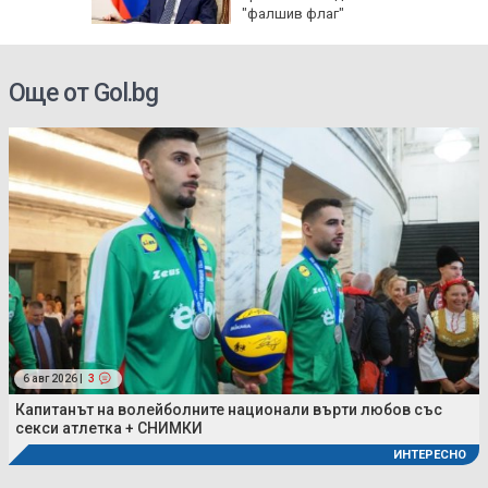
ми
"фалшив флаг"
Още от Gol.bg
6 авг 2026 |
3
Капитанът на волейболните национали върти любов със
секси атлетка + СНИМКИ
ИНТЕРЕСНО