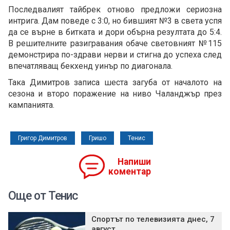
Последвалият тайбрек отново предложи сериозна
интрига. Дам поведе с 3:0, но бившият №3 в света успя
да се върне в битката и дори обърна резултата до 5:4.
В решителните разигравания обаче световният №115
демонстрира по-здрави нерви и стигна до успеха след
впечатляващ бекхенд уинър по диагонала.
Така Димитров записа шеста загуба от началото на
сезона и второ поражение на ниво Чаланджър през
кампанията.
Григор Димитров
Гришо
Тенис
Напиши
коментар
Още от Тенис
Спортът по телевизията днес, 7
август