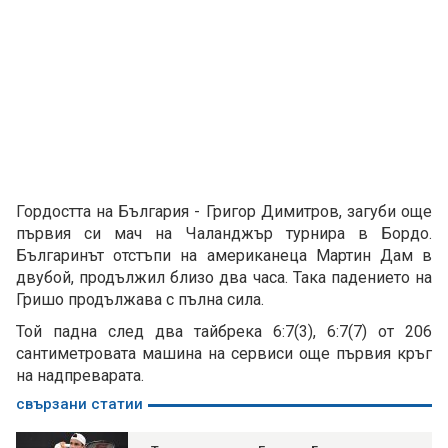
Гордостта на България - Григор Димитров, загуби още
първия си мач на Чаланджър турнира в Бордо.
Българинът отстъпи на американеца Мартин Дам в
двубой, продължил близо два часа. Така падението на
Гришо продължава с пълна сила.
Той падна след два тайбрека 6:7(3), 6:7(7) от 206
сантиметровата машина на сервиси още първия кръг
на надпреварата.
свързани статии