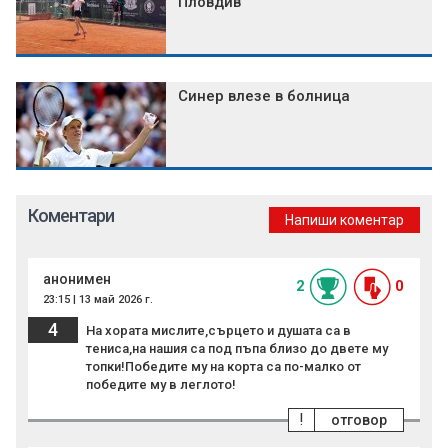
Пловдив
Синер влезе в болница
Коментари
Напиши коментар
анонимен
2
0
23:15 | 13 май 2026 г.
4
На хората мислите,сърцето и душата са в
тениса,на нашия са под пъпа близо до двете му
топки!Победите му на корта са по-малко от
победите му в леглото!
!
отговор