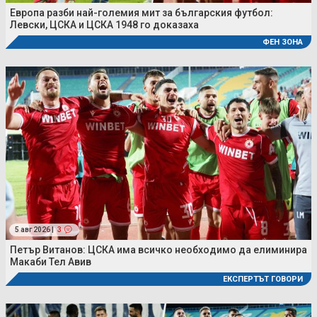
Европа разби най-големия мит за българския футбол:
Левски, ЦСКА и ЦСКА 1948 го доказаха
ФЕН ЗОНА
5 авг 2026 |
3
Петър Витанов: ЦСКА има всичко необходимо да елиминира
Макаби Тел Авив
ЕКСПЕРТЪТ ГОВОРИ