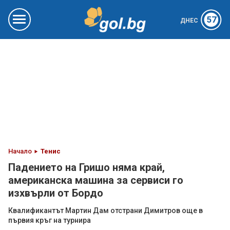
57
ДНЕС
Начало
Тенис
Падението на Гришо няма край,
американска машина за сервиси го
изхвърли от Бордо
Квалификантът Мартин Дам отстрани Димитров още в
първия кръг на турнира