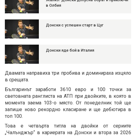
в Олбия
Донски с успешен старт в Цуг
Донски яде бой в Италия
Двамата направиха три пробива и доминираха изцяло
в срещата.
Българинът заработи 3610 евро и 100 точки за
световната ранглиста на АТП при двойките, в която в
момента заема 103-о място. От понеделник той ще
запише ново рекордно класиране и ще дебютира в
топ 100.
Това е четвърта титла на двойки от сериите
„Чалънджър“ в кариерата на Донски и втора за 2026