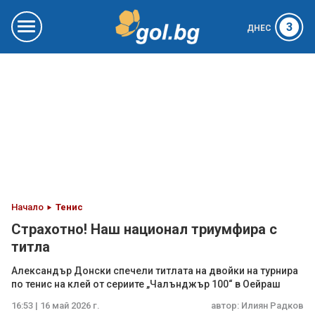
3
ДНЕС
Начало
Тенис
Страхотно! Наш национал триумфира с
титла
Александър Донски спечели титлата на двойки на турнира
по тенис на клей от сериите „Чалънджър 100“ в Оейраш
16:53 | 16 май 2026 г.
автор:
Илиян Радков