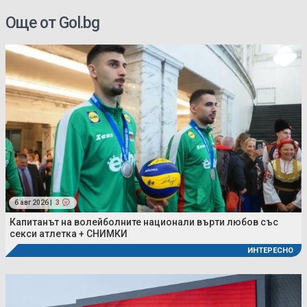
Още от Gol.bg
6 авг 2026 |
3
Капитанът на волейболните национали върти любов със
секси атлетка + СНИМКИ
ИНТЕРЕСНО