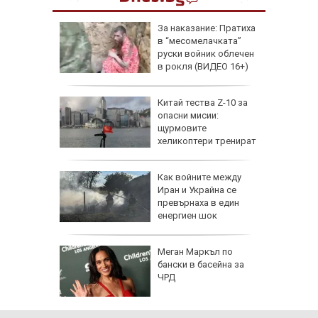
еги: Как
За наказание: Пратиха
в “месомелачката”
да
руски войник облечен
 хората?
в рокля (ВИДЕО 16+)
Китай тества Z-10 за
опасни мисии:
щурмовите
хеликоптери тренират
полети под радара
Как войните между
Иран и Украйна се
превърнаха в един
енергиен шок
о се
Меган Маркъл по
кво
бански в басейна за
оти
ЧРД