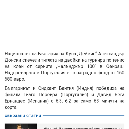
Националът на България за Купа „Дейвис“ Александър
Донски спечели титлата на двойки на турнира по тенис
на клей от сериите „Чалънджър 100“ в Оейраш.
Надпреварата в Португалия е с награден фонд от 160
680 евро.
Българинът и Сидхант Бантия (Индия) победиха на
финала Тиаго Перейра (Португалия) и Давид Вега
Ернандес (Испания) с 6:3, 6:2 за само 63 минути на
корта.
свързани статии
Жалко! Донски допусна обрат и приключи