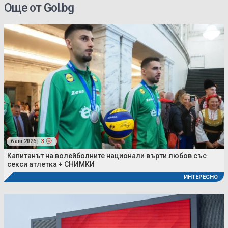
Още от Gol.bg
6 авг 2026 |
3
Капитанът на волейболните национали върти любов със
секси атлетка + СНИМКИ
ИНТЕРЕСНО