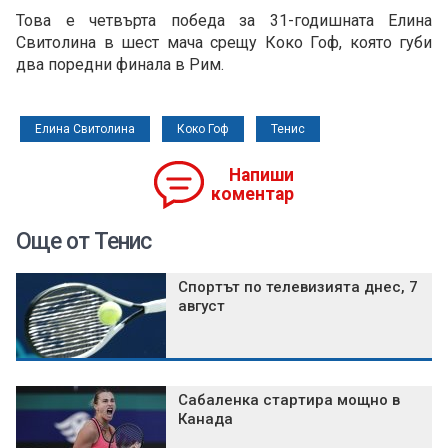
Това е четвърта победа за 31-годишната Елина
Свитолина в шест мача срещу Коко Гоф, която губи
два поредни финала в Рим.
Елина Свитолина
Коко Гоф
Тенис
Напиши
коментар
Още от Тенис
Спортът по телевизията днес, 7
август
Сабаленка стартира мощно в
Канада