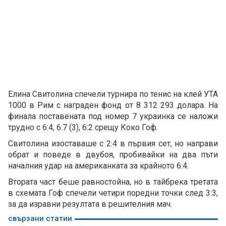
Елина Свитолина спечели турнира по тенис на клей УТА
1000 в Рим с награден фонд от 8 312 293 долара. На
финала поставената под номер 7 украинка се наложи
трудно с 6:4, 6:7 (3), 6:2 срещу Коко Гоф.
Свитолина изоставаше с 2:4 в първия сет, но направи
обрат и поведе в двубоя, пробивайки на два пъти
началния удар на американката за крайното 6:4.
Втората част беше равностойна, но в тайбрека третата
в схемата Гоф спечели четири поредни точки след 3:3,
за да изравни резултата в решителния мач.
свързани статии