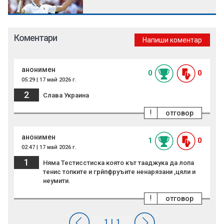
Коментари
Напиши коментар
анонимен
0
0
05:29 | 17 май 2026 г.
2
Слава Украина
!
отговор
анонимен
1
0
02:47 | 17 май 2026 г.
1
Няма Тестисстиска която кът тааджука да лопа
тенис топките и грйпфруъите ненарязани ,цяли и
неумити.
!
отговор