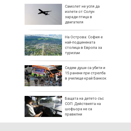
лбата,
Самолет не успя да
ира АЕЦ
излети от Солун
 обидно
заради птица в
двигателя
еди
На Острова: София е
най-подценената
Куба
столица в Европа за
туризъм
Седем души са убити и
ърция,
15 ранени при стрелба
в училище край Банкок
я
Бащата на детето със
ята през
СОП: Действията на
продължи
шофьора не са
правилни