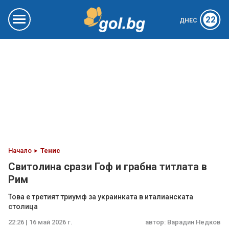
22
ДНЕС
Начало
Тенис
Свитолина срази Гоф и грабна титлата в
Рим
Това е третият триумф за украинката в италианската
столица
22:26 | 16 май 2026 г.
автор:
Варадин Недков