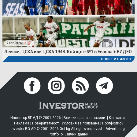
7 авг 2026 |
3
Левски, ЦСКА или ЦСКА 1948: Кой ще е №1 в Европа + ВИДЕО
СПОРТ И БИЗНЕС
Инвестор.БГ АД © 2001-2026 | Всички права запазени. |
Контакти
|
Реклама
|
Поверителност
|
Условия за ползване
|
Портфолио
|
Investor.BG AD © 2001-2026 Gol.bg All rights reserved. |
Advertising
|
Portfolio
|
Лични данни