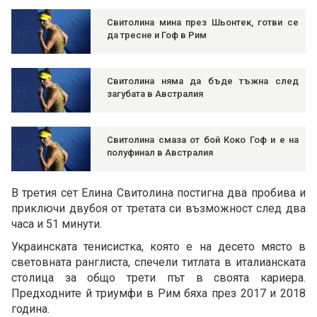
Свитолина мина през Шьонтек, готви се
да тресне и Гоф в Рим
Свитолина няма да бъде тъжна след
загубата в Австралия
Свитолина смаза от бой Коко Гоф и е на
полуфинал в Австралия
В третия сет Елина Свитолина постигна два пробива и
приключи двубоя от третата си възможност след два
часа и 51 минути.
Украинската тенисистка, която е на десето място в
световната ранглиста, спечели титлата в италианската
столица за общо трети път в своята кариера.
Предходните й триумфи в Рим бяха през 2017 и 2018
година.