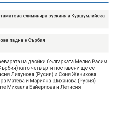
таматова елиминира рускиня в Куршумлийска
ова падна в Сърбия
реварата на двойки българката Мелис Расим
ърбия) като четвърти поставени ще се
асия Лизунова (Русия) и Соня Женихова
дра Матева и Марияна Шиханова (Русия)
ите Михаела Байерлова и Летисия