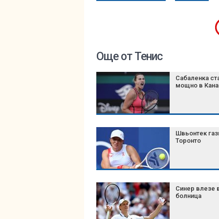
Още от Тенис
Сабаленка ст
мощно в Кан
Швьонтек газ
Торонто
Синер влезе 
болница