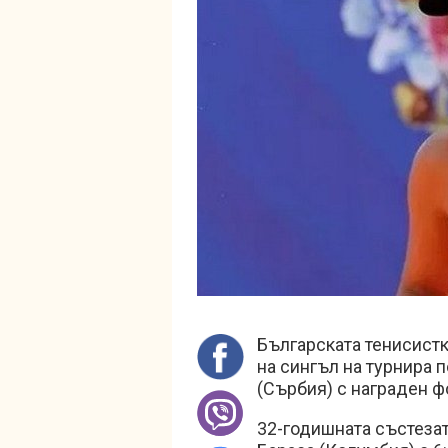
Българската тенисистк
на сингъл на турнира 
(Сърбия) с награден ф
32-годишната състеза