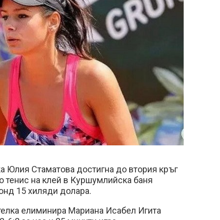
а Юлия Стаматова достигна до втория кръг
по тенис на клей в Куршумлийска баня
онд 15 хиляди долара.
телка елиминира Мариана Исабел Игита