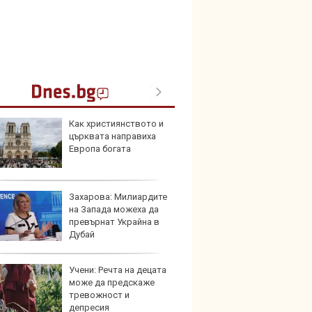
Как християнството и
Създа
църквата направиха
поема
Европа богата
дизайн
Захарова: Милиардите
Китай
на Запада можеха да
синит
превърнат Украйна в
автоп
Дубай
Учени: Речта на децата
Коя е
може да предскаже
екстр
тревожност и
нов а
депресия