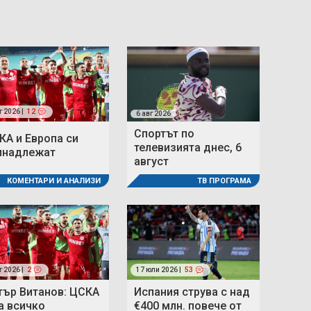
г 2026 |
12
6 авг 2026
Спортът по
КА и Европа си
телевизията днес, 6
инадлежат
август
КОМЕНТАРИ И АНАЛИЗИ
ТВ ПРОГРАМА
г 2026 |
2
17 юли 2026 |
53
тър Витанов: ЦСКА
Испания струва с над
а всичко
€400 млн. повече от