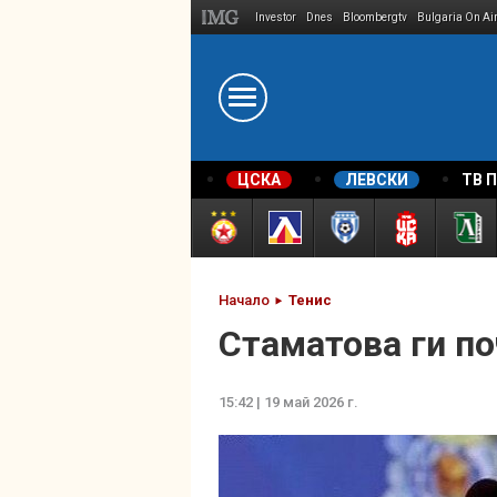
Investor
Dnes
Bloombergtv
Bulgaria On Ai
Megavselena.bg
ЦСКА
ЛЕВСКИ
ТВ 
Начало
Тенис
Стаматова ги п
15:42 | 19 май 2026 г.