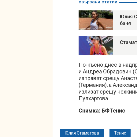
свързани статии
Юлия С
баня
Стамат
По-късно днес в надп
и Андреа Обрадович (С
изправят срещу Анаст
(Германия), а Алексан
излизат срещу чехкин
Пулхартова.
Снимка: БФТенис
Юлия Стаматова
Тенис