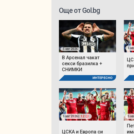
Още от Gol.bg
5 ав
5 авг 2026
В Арсенал чакат
ЦС
секси бразилка +
пр
СНИМКИ
ИНТЕРЕСНО
5 авг 2026 |
12
5 ав
Пе
ЦСКА и Европа си
им