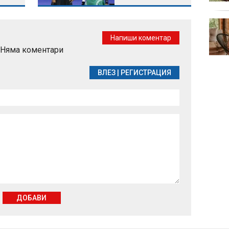
От Helpbook: Не съм
виждала по-мръсно
Напиши коментар
място от столичния
Няма коментари
кв. "Левски"
ВЛЕЗ
|
РЕГИСТРАЦИЯ
ДОБАВИ