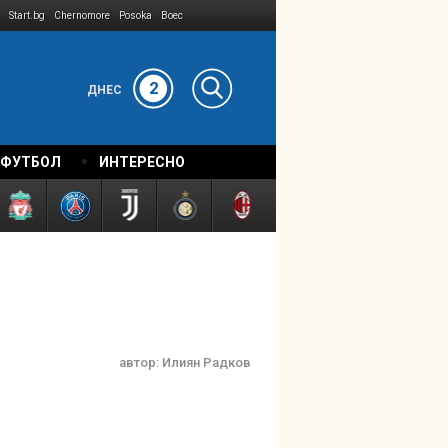
Start.bg
Chernomore
Posoka
Boec
2
ДНЕС
 ФУТБОЛ
ИНТЕРЕСНО
автор:
Илиян Радков