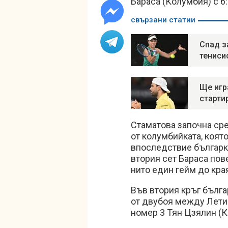
Бараса (Колумбия) с 6:2
свързани статии
Спад з
тениси
Ще игр
старти
Стаматова започна сре
от колумбийката, която
впоследствие българк
втория сет Бараса пове
нито един гейм до кра
Във втория кръг бълга
от двубоя между Летис
номер 3 Тян Цзялин (К