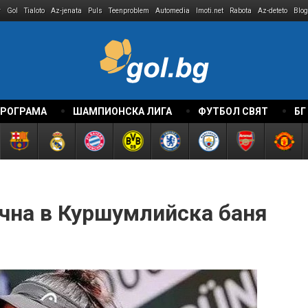
r
Gol
Tialoto
Az-jenata
Puls
Teenproblem
Automedia
Imoti.net
Rabota
Az-deteto
Blog
ПРОГРАМА
ШАМПИОНСКА ЛИГА
ФУТБОЛ СВЯТ
БГ
очна в Куршумлийска баня