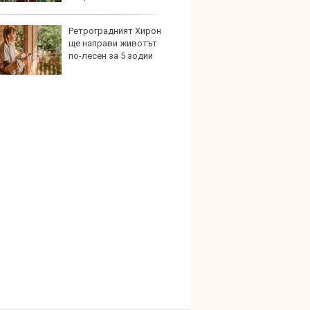
Ретроградният Хирон
Защо
ще направи животът
произ
по-лесен за 5 зодии
възро
забра
електрическа турбина