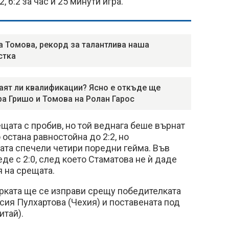
, 6:2 за час и 25 минути игра.
а Томова, рекорд за талантлива наша
стка
аят ли квалификации? Ясно е откъде ще
ра Гришо и Томова на Ролан Гарос
щата с пробив, но той веднага беше върнат
 остана равностойна до 2:2, но
ата спечели четири поредни гейма. Във
де с 2:0, след което Стаматова не ѝ даде
я на срещата.
рката ще се изправи срещу победителката
ия Пулхартова (Чехия) и поставената под
итай).