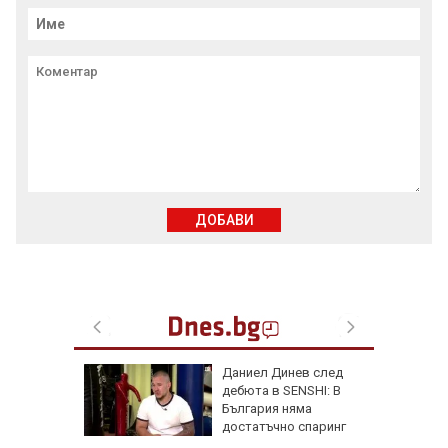
ДОБАВИ
одължи
Даниел Динев след
рия с
дебюта в SENSHI: В
око"
България няма
достатъчно спаринг
партньори