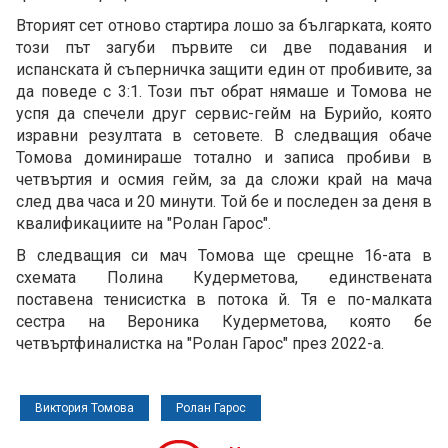
Вторият сет отново стартира лошо за българката, която
този път загуби първите си две подавания и
испанската й съперничка защити един от пробивите, за
да поведе с 3:1. Този път обрат нямаше и Томова не
успя да спечели друг сервис-гейм на Бурийо, която
изравни резултата в сетовете. В следващия обаче
Томова доминираше тотално и записа пробиви в
четвъртия и осмия гейм, за да сложи край на мача
след два часа и 20 минути. Той бе и последен за деня в
квалификациите на "Ролан Гарос".
В следващия си мач Томова ще срещне 16-ата в
схемата Полина Кудерметова, единствената
поставена тенисистка в потока й. Тя е по-малката
сестра на Вероника Кудерметова, която бе
четвъртфиналистка на "Ролан Гарос" през 2022-а.
Виктория Томова
Ролан Гарос