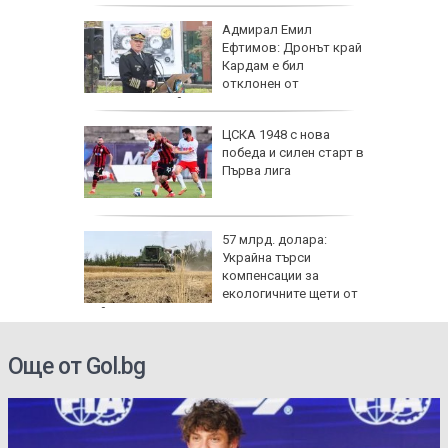
те сили
Адмирал Емил
7 години
Ефтимов: Дронът край
о си
Кардам е бил
отклонен от
електронна война
нго
ЦСКА 1948 с нова
ите си
победа и силен старт в
резерват
Първа лига
57 млрд. долара:
Украйна търси
иалните
компенсации за
ират
екологичните щети от
войната
Още от Gol.bg