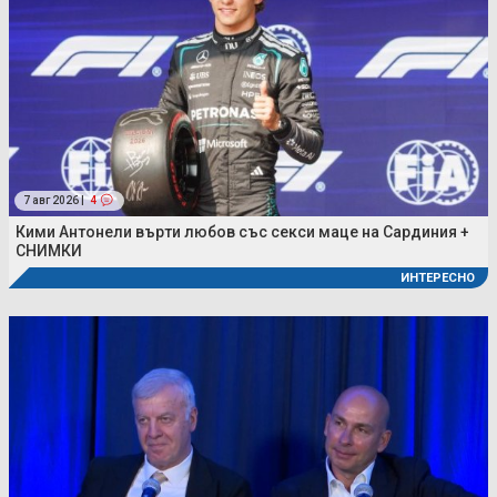
7 авг 2026 |
4
Кими Антонели върти любов със секси маце на Сардиния +
СНИМКИ
ИНТЕРЕСНО