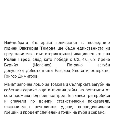
Най-добрата българска тенисистка в последните
години
Виктория Томова
ще бъде единствената ни
представителка във втория квалификационен кръг на
Ролан Гарос
, след като победи с 6:2, 4:6, 6:2 Ирене
Бурийо (Испания). По-рано загуби
допуснаха дебютантката Елизара Янева и ветеранът
Григор Димитров.
Мачът започна лошо за Томова и българката загуби на
собствен сервис още в първия гейм, но остатъкът от
сета премина под неин контрол. Тя записа три пробива
и спечели по всички статистически показатели,
включително печеливши удари, непредизвикани
грешки и процент спечелени точки на първи сервис.