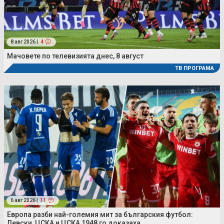
8 авг 2026 |
4
Мачовете по телевизията днес, 8 август
ТВ ПРОГРАМА
6 авг 2026 |
11
Европа разби най-големия мит за българския футбол:
Левски, ЦСКА и ЦСКА 1948 го доказаха