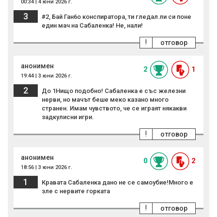
00:34 | 4 юни 2026 г.
3
#2, Бай Ган6о конспиратора, ти гледал ли си поне
един мач на Сабаленка! Не, нали!
!
отговор
анонимен
2
1
19:44 | 3 юни 2026 г.
2
До 1Нищо подобно! Сабаленка е със железни
нерви, но мачът беше меко казано много
странен. Имам чувството, че се играят някакви
задкулисни игри.
!
отговор
анонимен
0
2
18:56 | 3 юни 2026 г.
1
Кравата Сабаленка дано не се самоубие!Много е
зле с нервите горката
!
отговор