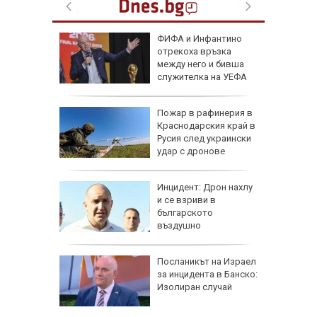
рофа с
ФИФА и Инфантино
 трима
отрекоха връзка
атвори
между него и бивша
колово
служителка на УЕФА
рселона"
Пожар в рафинерия в
се
Краснодарския край в
Роналд
Русия след украински
удар с дронове
 в
Инцидент: Дрон нахлу
и се взриви в
българското
о
въздушно
пространство
рна на
Посланикът на Израел
де
за инцидента в Банско:
ничен
Изолиран случай