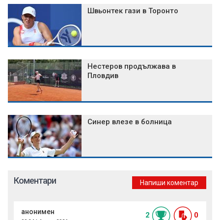
Швьонтек гази в Торонто
Нестеров продължава в
Пловдив
Синер влезе в болница
Коментари
Напиши коментар
анонимен
2
0