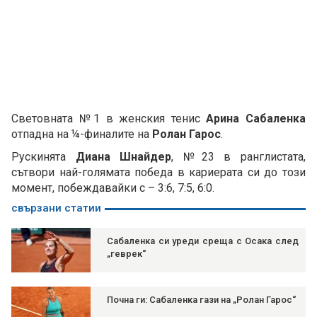
Световната №1 в женския тенис
Арина Сабаленка
отпадна на ¼-финалите на
Ролан Гарос
.
Рускинята
Диана Шнайдер
, №23 в ранглистата,
сътвори най-голямата победа в кариерата си до този
момент, побеждавайки с – 3:6, 7:5, 6:0.
свързани статии
Сабаленка си уреди среща с Осака след
„геврек“
Почна ги: Сабаленка гази на „Ролан Гарос“