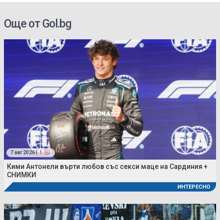
Още от Gol.bg
7 авг 2026 |
1
Кими Антонели върти любов със секси маце на Сардиния +
СНИМКИ
ИНТЕРЕСНО