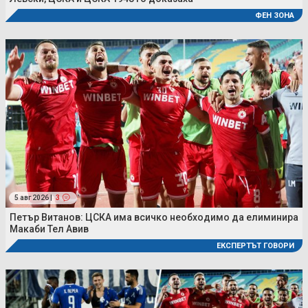
ФЕН ЗОНА
5 авг 2026 |
3
Петър Витанов: ЦСКА има всичко необходимо да елиминира
Макаби Тел Авив
ЕКСПЕРТЪТ ГОВОРИ