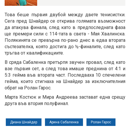
Това беше първия двубой между двете тенисистки.
Сега пред Шнайдер се открива голямата възможност
да атакува финала, след като в предпоследната фаза
ще премери сили с 114-тата в света - Мая Хвалинска.
Полякинята се превърна по-рано днес в едва втората
състезателка, която достига до ½-финалите, след като
тръгва от квалификациите.
В сряда Сабаленка претърпя звучен провал, след като
взе първия сет, а след това имаше преднина от 4:1 и
5:3 гейма във втората част. Последваха 10 спечелени
гейма, които стигнаха на Шнайдер за изключителния
обрат на Ролан Гарос.
Марта Костюк и Мира Андреева застават една срещу
друга във втория полуфинал.
Диана Шнайдер
Арина Сабаленка
Ролан Гарос