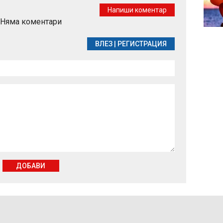
денонощен канал в
Напиши коментар
YouTube
Няма коментари
ВЛЕЗ
|
РЕГИСТРАЦИЯ
ДОБАВИ