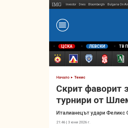
Investor
Dnes
Bloombergtv
Bulgaria On Ai
Megavselena.bg
ЦСКА
ЛЕВСКИ
ТВ 
Начало
Тенис
Скрит фаворит з
турнири от Шле
Италианецът удари Феликс О
21:46 | 3 юни 2026 г.