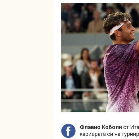
Флавио Коболи
от Ит
кариерата си на турни