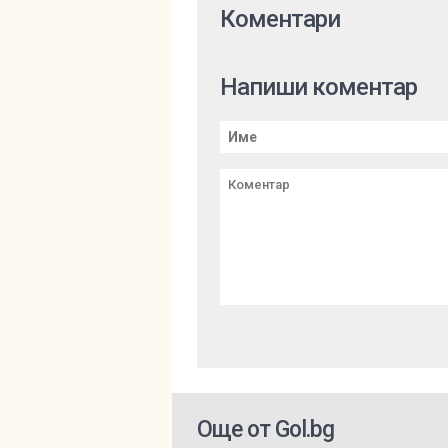
Коментари
Напиши коментар
Още от Gol.bg