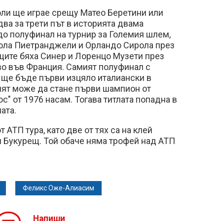
ли ще играе срещу Матео Беретини или
два за трети път в историята двама
до полуфинал на турнир за Големия шлем,
кола Пиетранджели и Орландо Сирола през
щите бяха Синер и Лоренцо Музети през
во във Франция. Самият полуфинал с
 ще бъде първи изцяло италиански в
лят може да стане първи шампион от
ос" от 1976 насам. Тогава титлата попадна в
ната.
т АТП тура, като две от тях са на клей
и Букурещ. Той обаче няма трофей над АТП
Феликс Оже-Алиасим
Напиши