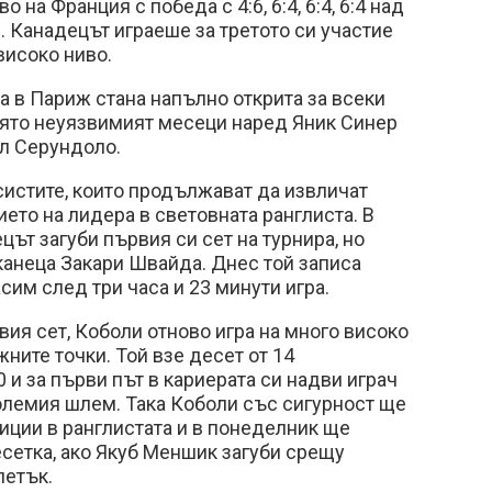
 на Франция с победа с 4:6, 6:4, 6:4, 6:4 над
м
. Канадецът играеше за третото си участие
високо ниво.
та в Париж стана напълно открита за всеки
оято неуязвимият месеци наред Яник Синер
ел Серундоло.
систите, които продължават да извличат
ето на лидера в световната ранглиста. В
цът загуби първия си сет на турнира, но
канеца Закари Швайда. Днес той записа
им след три часа и 23 минути игра.
вия сет, Коболи отново игра на много високо
ните точки. Той взе десет от 14
 и за първи път в кариерата си надви играч
 Големия шлем. Така Коболи със сигурност ще
зиции в ранглистата и в понеделник ще
сетка, ако Якуб Меншик загуби срещу
петък.