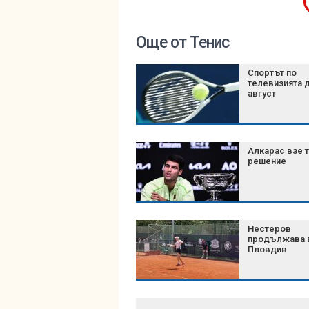
Още от Тенис
Спортът по
телевизията д
август
Алкарас взе 
решение
Нестеров
продължава 
Пловдив