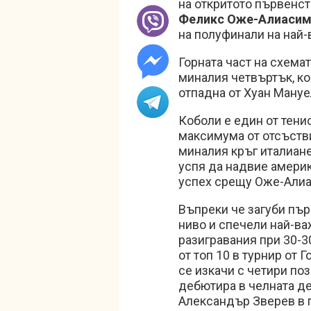
на откритото първенство
Феликс Оже-Алиаси
на полуфинали на най-
Горната част на схема
миналия четвъртък, к
отпадна от Хуан Ману
Коболи е един от тени
максимума от отсъстви
миналия кръг италиане
успя да надвие амери
успех срещу Оже-Алиас
Въпреки че загуби пър
ниво и спечели най-важ
разигравания при 30-30
от топ 10 в турнир от
се изкачи с четири по
дебютира в челната де
Александър Зверев в 