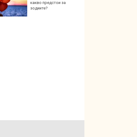
какво предстои за
най-г
зодиите?
недос
елект