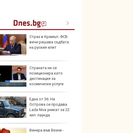
Страх в Кремъл: ФСБ
Toyota
вече решава съдбата
999 9
на руския елит
търси
Страната ни се
Защо 
позиционира като
остав
дестинация за
жегат
космически услуги
Една от 36: На
Автом
Острова се продава
под з
Lada Niva уникат за 22
на дв
хил. паунда
Венера във Везни -
Карав