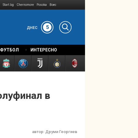
Start.bg
Chernomore
Posoka
Boec
5
ДНЕС
 ФУТБОЛ
ИНТЕРЕСНО
олуфинал в
автор:
Друми Георгиев