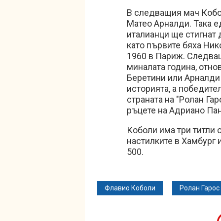
В следващия мач Кобо
Матео Арналди. Така е
италианци ще стигнат 
като първите бяха Ни
1960 в Париж. Следва
миналата година, отно
Беретини или Арналди
историята, а победите
страната на "Ролан Гар
ръцете на Адриано Па
Коболи има три титли о
настилките в Хамбург 
500.
Флавио Коболи
Ролан Гарос