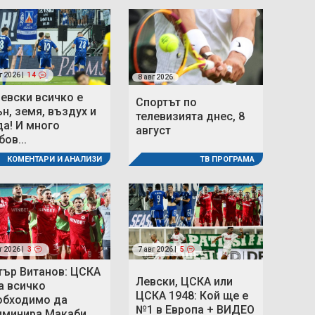
г 2026 |
14
8 авг 2026
Левски всичко е
Спортът по
ън, земя, въздух и
телевизията днес, 8
да! И много
август
ов...
ТВ ПРОГРАМА
КОМЕНТАРИ И АНАЛИЗИ
г 2026 |
3
7 авг 2026 |
5
тър Витанов: ЦСКА
Левски, ЦСКА или
а всичко
ЦСКА 1948: Кой ще е
обходимо да
№1 в Европа + ВИДЕО
иминира Макаби