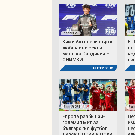
7 ав
7 авг 2026
Кими Антонели върти
В 
любов със секси
ог
маце на Сардиния +
во
СНИМКИ
люб
ИНТЕРЕСНО
6 авг 2026 |
11
5 ав
Европа разби най-
Пе
големия мит за
им
българския футбол:
не
Левски, ЦСКА и ЦСКА
ел